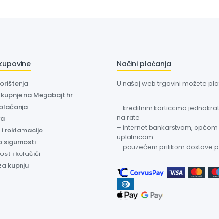
 kupovine
Načini plaćanja
korištenja
U našoj web trgovini možete plati
a kupnje na Megabajt.hr
 plaćanja
– kreditnim karticama jednokratn
na rate
va
– internet bankarstvom, općom
 i reklamacije
uplatnicom
o sigurnosti
– pouzećem prilikom dostave 
ost i kolačići
za kupnju