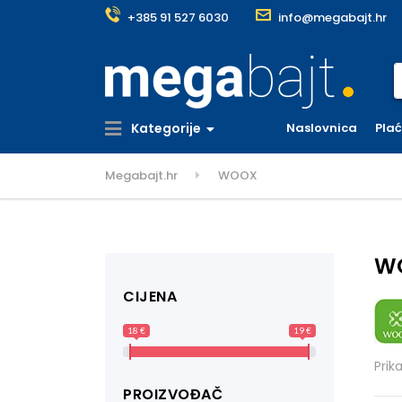
+385 91 527 6030
info@megabajt.hr
S
Kategorije
Naslovnica
Pla
Megabajt.hr
WOOX
W
CIJENA
18 €
19 €
Prik
PROIZVOĐAČ