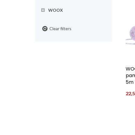
WOOX
Clear filters
WO
pam
5m
22,