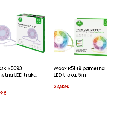
OX R5093
Woox R5149 pametna
etna LED traka,
LED traka, 5m
22,83
€
59
€