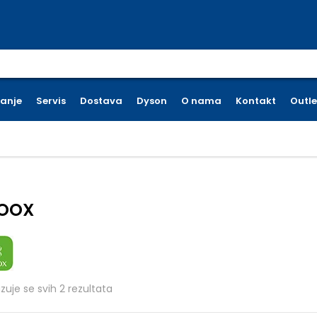
earch for:
ćanje
Servis
Dostava
Dyson
O nama
Kontakt
Outle
OOX
Poredano po cijeni: od niske do visoke
azuje se svih 2 rezultata