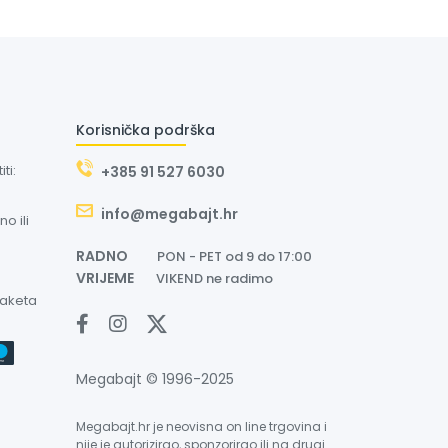
Korisnička podrška
ti:
+385 91 527 6030
info@megabajt.hr
o ili
RADNO
PON - PET od 9 do 17:00
VRIJEME
VIKEND ne radimo
paketa
Megabajt © 1996-2025
Megabajt.hr je neovisna on line trgovina i
nije je autorizirao, sponzorirao ili na drugi