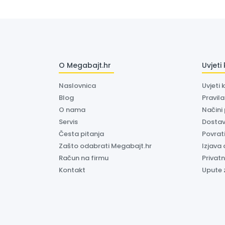
O Megabajt.hr
Uvjeti
Naslovnica
Uvjeti 
Blog
Pravil
O nama
Načini
Servis
Dosta
Česta pitanja
Povrati
Zašto odabrati Megabajt.hr
Izjava 
Račun na firmu
Privatn
Kontakt
Upute 