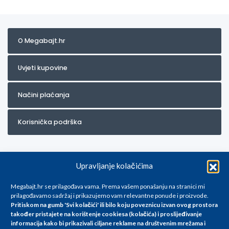
O Megabajt.hr
Uvjeti kupovine
Načini plaćanja
Korisnička podrška
Upravljanje kolačićima
Megabajt.hr se prilagođava vama. Prema vašem ponašanju na stranici mi
prilagođavamo sadržaj i prikazujemo vam relevantne ponude i proizvode.
Pritiskom na gumb 'Svi kolačići' ili bilo koju poveznicu izvan ovog prostora
Za artikle kojih trenutno nema u ponudi obratite nam se na
također pristajete na korištenje cookiesa (kolačića) i proslijeđivanje
info@megabajt.hr. Sve cijene su informativnog karaktera i podložne su
informacija kako bi prikazivali ciljane reklame na
društvenim mrežama i
promjenama, a