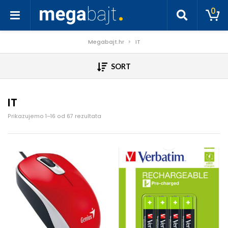
0
Megabajt.hr
IT
SORT
IT
Poredano po cijeni: od niske do visoke
Prikazujemo 1–16 od 67 rezultata