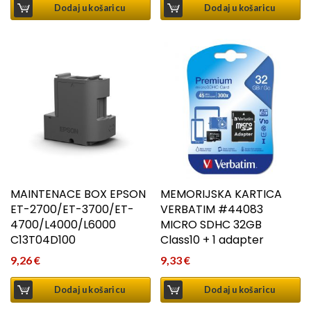
Dodaj u košaricu
Dodaj u košaricu
MAINTENACE BOX EPSON
MEMORIJSKA KARTICA
ET-2700/ET-3700/ET-
VERBATIM #44083
4700/L4000/L6000
MICRO SDHC 32GB
C13T04D100
Class10 + 1 adapter
9,26
€
9,33
€
Dodaj u košaricu
Dodaj u košaricu