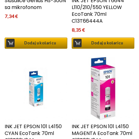
Slušalice Genius HS-300N
INK JET EPSON T6644
sa mikrofonom
L110/210/550 YELLOW
EcoTank 70ml
7,34
€
C13T66444A
8,35
€
Dodaj u košaricu
Dodaj u košaricu
INK JET EPSON 101 L4150
INK JET EPSON 101 L4150
CYAN EcoTank 70ml
MAGENTA EcoTank 70ml