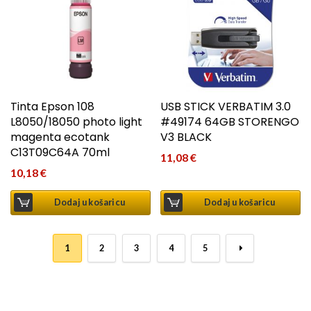
Tinta Epson 108
USB STICK VERBATIM 3.0
L8050/18050 photo light
#49174 64GB STORENGO
magenta ecotank
V3 BLACK
C13T09C64A 70ml
11,08
€
10,18
€
Dodaj u košaricu
Dodaj u košaricu
1
2
3
4
5
→