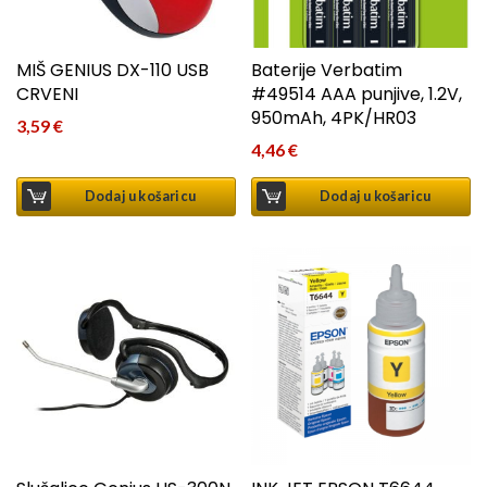
MIŠ GENIUS DX-110 USB
Baterije Verbatim
CRVENI
#49514 AAA punjive, 1.2V,
950mAh, 4PK/HR03
3,59
€
4,46
€
Dodaj u košaricu
Dodaj u košaricu