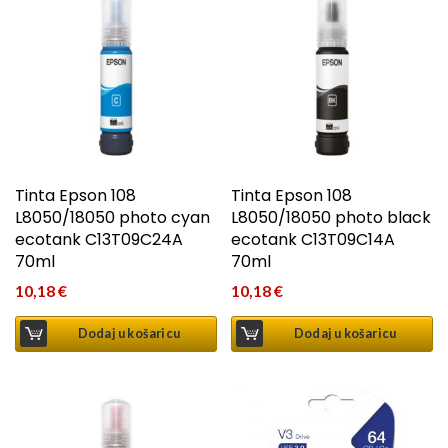
Tinta Epson 108
Tinta Epson 108
L8050/18050 photo cyan
L8050/18050 photo black
ecotank C13T09C24A
ecotank C13T09C14A
70ml
70ml
10,18
€
10,18
€
Dodaj u košaricu
Dodaj u košaricu