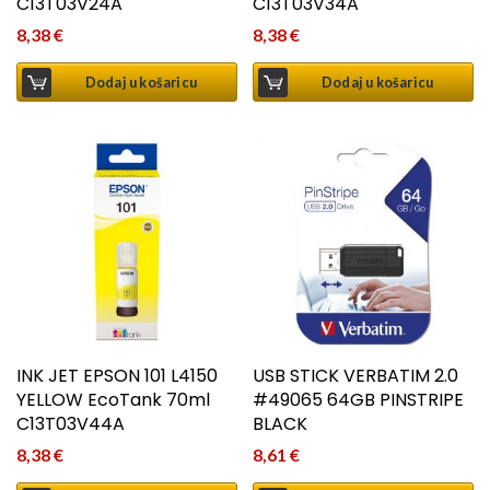
C13T03V24A
C13T03V34A
8,38
€
8,38
€
Dodaj u košaricu
Dodaj u košaricu
INK JET EPSON 101 L4150
USB STICK VERBATIM 2.0
YELLOW EcoTank 70ml
#49065 64GB PINSTRIPE
C13T03V44A
BLACK
8,38
€
8,61
€