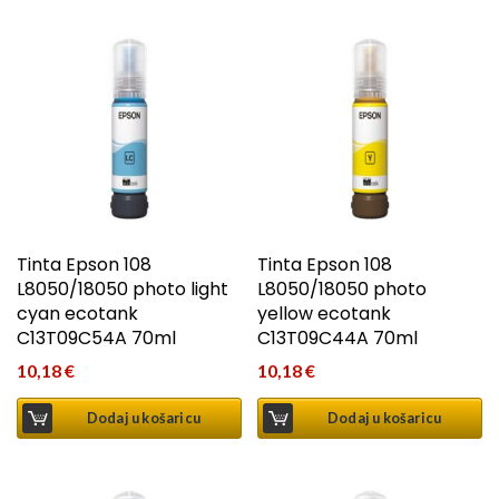
Tinta Epson 108
Tinta Epson 108
L8050/18050 photo light
L8050/18050 photo
cyan ecotank
yellow ecotank
C13T09C54A 70ml
C13T09C44A 70ml
10,18
€
10,18
€
Dodaj u košaricu
Dodaj u košaricu