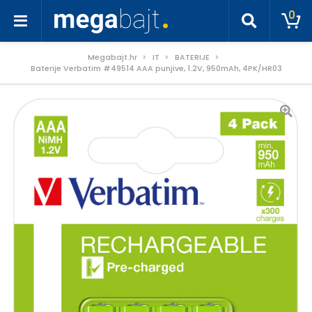
0
Megabajt.hr
IT
BATERIJE
Baterije Verbatim #49514 AAA punjive, 1.2V, 950mAh, 4PK/HR03