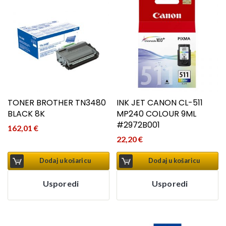
TONER BROTHER TN3480
INK JET CANON CL-511
BLACK 8K
MP240 COLOUR 9ML
#2972B001
162,01
€
22,20
€
Dodaj u košaricu
Dodaj u košaricu
Usporedi
Usporedi