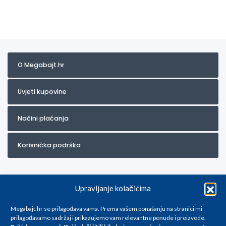
O Megabajt.hr
Uvjeti kupovine
Načini plaćanja
Korisnička podrška
Upravljanje kolačićima
Megabajt.hr se prilagođava vama. Prema vašem ponašanju na stranici mi
prilagođavamo sadržaj i prikazujemo vam relevantne ponude i proizvode.