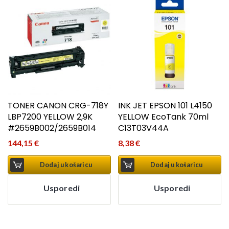
TONER CANON CRG-718Y
INK JET EPSON 101 L4150
LBP7200 YELLOW 2,9K
YELLOW EcoTank 70ml
#2659B002/2659B014
C13T03V44A
144,15
€
8,38
€
Dodaj u košaricu
Dodaj u košaricu
Usporedi
Usporedi