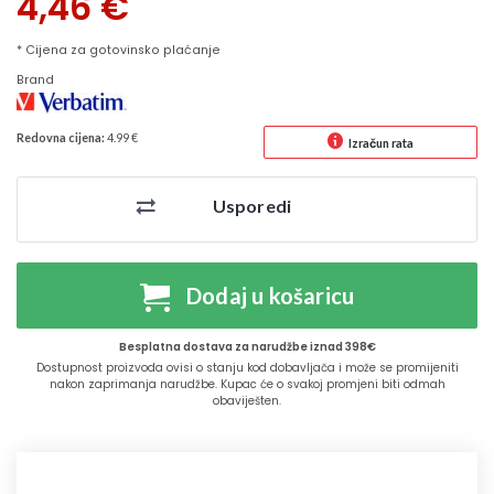
4,46
€
* Cijena za gotovinsko plaćanje
Brand
Redovna cijena:
4.99 €
Izračun rata
Usporedi
Dodaj u košaricu
Besplatna dostava za narudžbe iznad 398€
Dostupnost proizvoda ovisi o stanju kod dobavljača i može se promijeniti
nakon zaprimanja narudžbe. Kupac će o svakoj promjeni biti odmah
obaviješten.