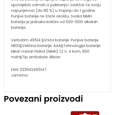
upotrijebiti odmah iz pakiranja i zadržat će svoju
napunjenost (do 80 %) u trajanju do 1 godine.
Punjive baterije ne štete okolišu. Svaka NiMH
baterija je jednaka količini od 500-1000 alkalnih
baterija.
Verbatim 49514 §Vrsta baterije: Punjive baterije
HR03§Veličina baterije: AAA§Tehnologija baterije:
Nikal-metal-hidrid (NiMH) 1,2 V, 4 kom, 950
mAh§Tip ambalaže: Blister
EAN: 023942495147
Jamstvo:
Povezani proizvodi