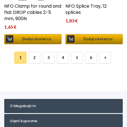
NFO Clamp for round and
NFO Splice Tray, 12
flat DROP cables 2-5
splices
mm, 900N
1,83
€
1,65
€
Dodaj u košaricu
Dodaj u košaricu
1
2
3
4
5
6
→
O Megabajt.hr
Uvjeti kupovine