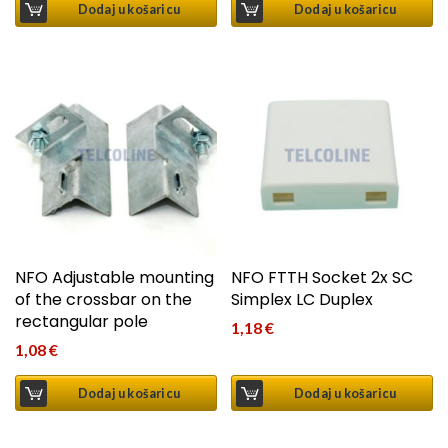
Dodaj u košaricu
Dodaj u košaricu
NFO Adjustable mounting
NFO FTTH Socket 2x SC
of the crossbar on the
Simplex LC Duplex
rectangular pole
1,18
€
1,08
€
Dodaj u košaricu
Dodaj u košaricu