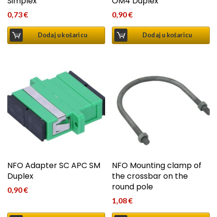
Simplex
OM4 Duplex
0,73
€
0,90
€
Dodaj u košaricu
Dodaj u košaricu
NFO Adapter SC APC SM
NFO Mounting clamp of
Duplex
the crossbar on the
round pole
0,90
€
1,08
€