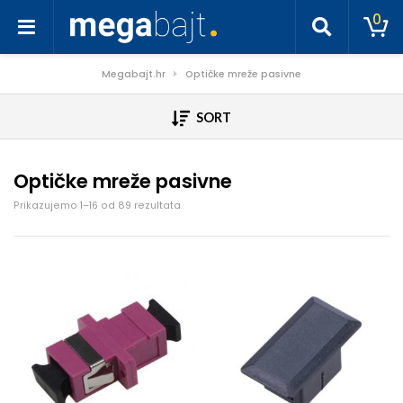
0
Megabajt.hr
Optičke mreže pasivne
SORT
Optičke mreže pasivne
Poredano po cijeni: od niske do visoke
Prikazujemo 1–16 od 89 rezultata