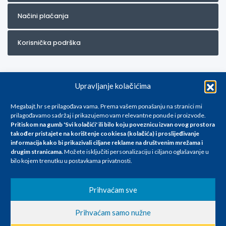
Načini plaćanja
Korisnička podrška
Upravljanje kolačićima
Megabajt.hr se prilagođava vama. Prema vašem ponašanju na stranici mi
prilagođavamo sadržaj i prikazujemo vam relevantne ponude i proizvode.
Pritiskom na gumb 'Svi kolačići' ili bilo koju poveznicu izvan ovog prostora
Za artikle kojih trenutno nema u ponudi obratite nam se na
također pristajete na korištenje cookiesa (kolačića) i proslijeđivanje
info@megabajt.hr. Sve cijene su informativnog karaktera i podložne su
informacija kako bi prikazivali ciljane reklame na
društvenim mrežama i
promjenama, a
drugim stranicama
.
Možete isključiti personalizaciju i ciljano oglašavanje u
iskazane su za avansno plaćanje(gotovina) u Eurima i uključuju PDV. Sve
bilo kojem trenutku u postavkama privatnosti.
cijene su iskazane isključivo za kupovinu putem webshop-a i mogu
se razlikovati od cijena u našim poslovnicama. Trudimo se dati što bolji
i točniji opis i sliku. Unatoč tome, ne možemo garantirati da su svi
Prihvaćam sve
navedeni podaci
i slike u potpunosti točni. Ne odgovaramo za eventualne pogreške
Prihvaćam samo nužne
nastale u opisu proizvoda, greške prilikom štampanja te promjene
cijena.