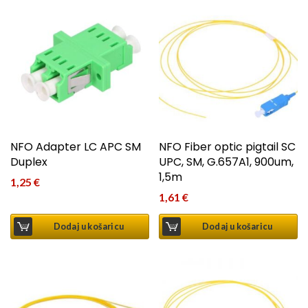
NFO Adapter LC APC SM
NFO Fiber optic pigtail SC
Duplex
UPC, SM, G.657A1, 900um,
1,5m
1,25
€
1,61
€
Dodaj u košaricu
Dodaj u košaricu