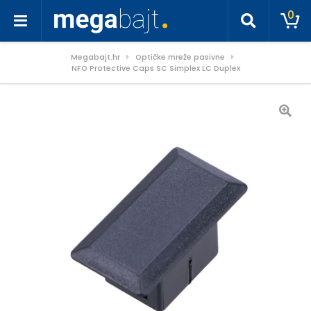
0
Megabajt.hr
Optičke mreže pasivne
NFO Protective Caps SC Simplex LC Duplex