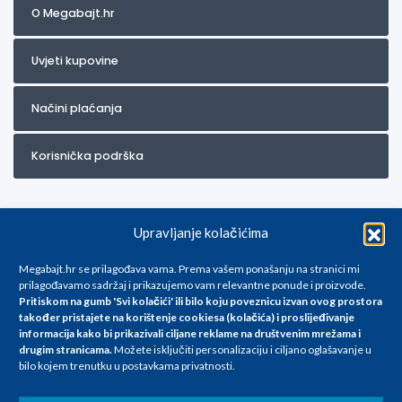
O Megabajt.hr
Uvjeti kupovine
Načini plaćanja
Korisnička podrška
Upravljanje kolačićima
Megabajt.hr se prilagođava vama. Prema vašem ponašanju na stranici mi
prilagođavamo sadržaj i prikazujemo vam relevantne ponude i proizvode.
Pritiskom na gumb 'Svi kolačići' ili bilo koju poveznicu izvan ovog prostora
Za artikle kojih trenutno nema u ponudi obratite nam se na
također pristajete na korištenje cookiesa (kolačića) i proslijeđivanje
info@megabajt.hr. Sve cijene su informativnog karaktera i podložne su
informacija kako bi prikazivali ciljane reklame na
društvenim mrežama i
promjenama, a
drugim stranicama
.
Možete isključiti personalizaciju i ciljano oglašavanje u
iskazane su za avansno plaćanje(gotovina) u Eurima i uključuju PDV. Sve
bilo kojem trenutku u postavkama privatnosti.
cijene su iskazane isključivo za kupovinu putem webshop-a i mogu
se razlikovati od cijena u našim poslovnicama. Trudimo se dati što bolji