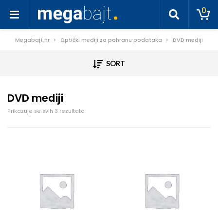
0
Megabajt.hr
Optički mediji za pohranu podataka
DVD mediji
SORT
DVD mediji
Poredano po cijeni: od niske do visoke
Prikazuje se svih 3 rezultata