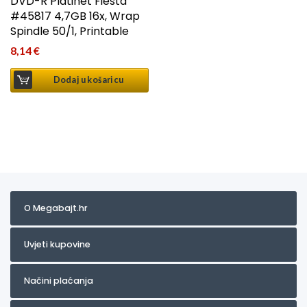
DVD-R Platinet Fiesta
#45817 4,7GB 16x, Wrap
Spindle 50/1, Printable
8,14
€
Dodaj u košaricu
O Megabajt.hr
Uvjeti kupovine
Načini plaćanja