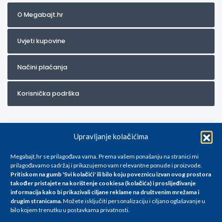
O Megabajt.hr
Uvjeti kupovine
Načini plaćanja
Korisnička podrška
Upravljanje kolačićima
Megabajt.hr se prilagođava vama. Prema vašem ponašanju na stranici mi
prilagođavamo sadržaj i prikazujemo vam relevantne ponude i proizvode.
Pritiskom na gumb 'Svi kolačići' ili bilo koju poveznicu izvan ovog prostora
Za artikle kojih trenutno nema u ponudi obratite nam se na
također pristajete na korištenje cookiesa (kolačića) i proslijeđivanje
info@megabajt.hr. Sve cijene su informativnog karaktera i podložne su
informacija kako bi prikazivali ciljane reklame na
društvenim mrežama i
promjenama, a
drugim stranicama
.
Možete isključiti personalizaciju i ciljano oglašavanje u
iskazane su za avansno plaćanje(gotovina) u Eurima i uključuju PDV. Sve
bilo kojem trenutku u postavkama privatnosti.
cijene su iskazane isključivo za kupovinu putem webshop-a i mogu