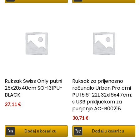
Ruksak Swiss Only putni
Ruksak za prijenosno
25x20x40cm SO-131PU-
računalo Urban Pro crni
BLACK
PU 15,6″ 22L 32x16x47cm;
s USB priključkom za
27,11
€
punjenje AC-B00218
30,71
€
Dodaj u košaricu
Dodaj u košaricu