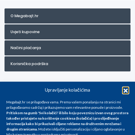
O Megabajt.hr
Uvjeti kupovine
Načini plaćanja
Korisnička podrška
Upravljanje kolačićima
Megabajt.hr se prilagođava vama. Prema vašem ponašanju na stranici mi
prilagođavamo sadržaj i prikazujemo vam relevantne ponude i proizvode.
Pritiskom na gumb 'Svi kolačići' ili bilo koju poveznicu izvan ovog prostora
Za artikle kojih trenutno nema u ponudi obratite nam se na
također pristajete na korištenje cookiesa (kolačića) i proslijeđivanje
info@megabajt.hr. Sve cijene su informativnog karaktera i podložne su
informacija kako bi prikazivali ciljane reklame na
društvenim mrežama i
promjenama, a
drugim stranicama
.
Možete isključiti personalizaciju i ciljano oglašavanje u
iskazane su za avansno plaćanje(gotovina) u Eurima i uključuju PDV. Sve
bilo kojem trenutku u postavkama privatnosti.