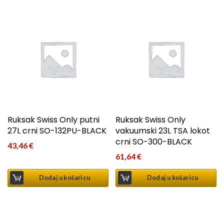
Ruksak Swiss Only putni
Ruksak Swiss Only
27L crni SO-132PU-BLACK
vakuumski 23L TSA lokot
crni SO-300-BLACK
43,46
€
61,64
€
Dodaj u košaricu
Dodaj u košaricu