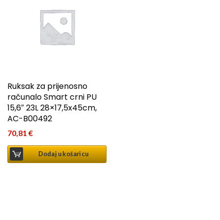
Ruksak za prijenosno
računalo Smart crni PU
15,6″ 23L 28×17,5x45cm,
AC-B00492
70,81
€
Dodaj u košaricu