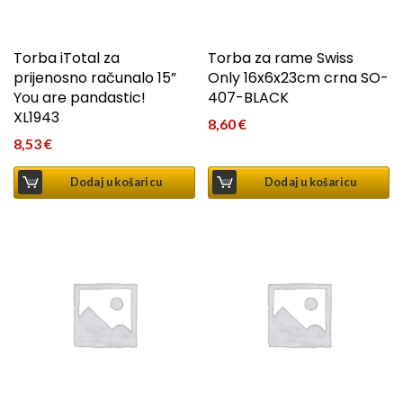
Torba iTotal za
Torba za rame Swiss
prijenosno računalo 15”
Only 16x6x23cm crna SO-
You are pandastic!
407-BLACK
XL1943
8,60
€
8,53
€
Dodaj u košaricu
Dodaj u košaricu