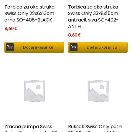
Torbica za oko struka
Torbica za oko struka
Swiss Only 22x6x13cm
Swiss Only 33x8x15cm
crna SO-408-BLACK
antracit siva SO-402-
ANTH
8,60
€
8,60
€
Dodaj u košaricu
Dodaj u košaricu
Zračna pumpa Swiss
Ruksak Swiss Only putni