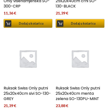
Only višenamjenska SO-
25x20x40cm crni SO-
300-CRP
130-BLACK
11,36
€
21,39
€
Dodaj u košaricu
Dodaj u košaricu
Ruksak Swiss Only putni
Ruksak Swiss Only putni
25x20x40cm sivi SO-130-
25x20x40cm menta
GREY
zelena SO-130PU-MINT
21,39
€
23,88
€