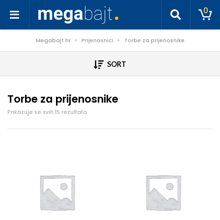
0
Megabajt.hr
Prijenosnici
Torbe za prijenosnike
SORT
Torbe za prijenosnike
Poredano po cijeni: od niske do visoke
Prikazuje se svih 15 rezultata