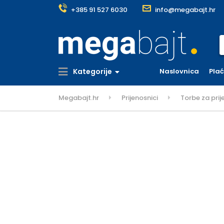
+385 91 527 6030
info@megabajt.hr
S
Kategorije
Naslovnica
Pla
Megabajt.hr
Prijenosnici
Torbe za prij