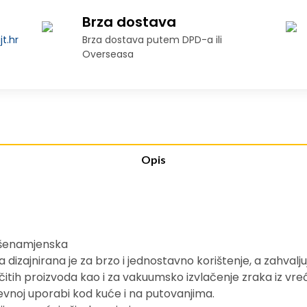
Brza dostava
t.hr
Brza dostava putem DPD-a ili
Overseasa
Opis
išenamjenska
zajnirana je za brzo i jednostavno korištenje, a zahvalj
čitih proizvoda kao i za vakuumsko izvlačenje zraka iz vre
evnoj uporabi kod kuće i na putovanjima.