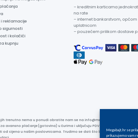
 plaćanja
– kreditnim karticama jednokratn
na rate
va
– internet bankarstvom, općom
 i reklamacije
uplatnicom
o sigurnosti
– pouzećem prilikom dostave 
ost i kolačići
za kupnju
kojih trenutno nema u ponudi obratite nam se na info@megabajt.hr. Sve cijen
 za avansno plaćanje(gotovina) u Eurima i uključuju PDV. Sve cijene su iskaz
Megabajt.hr se pri
ti od cijena u našim poslovnicama. Trudimo se dati što bolji i točniji opis i s
prikazujemo vam re
odaci