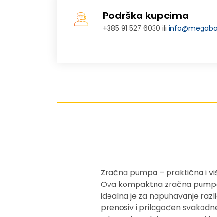
Podrška kupcima
+385 91 527 6030 ili
info@megabaj
Zračna pumpa – praktična i v
Ova kompaktna zračna pumpa di
idealna je za napuhavanje razli
prenosiv i prilagođen svakodn