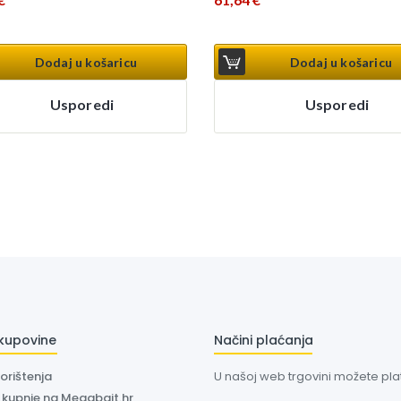
Dodaj u košaricu
Dodaj u košaricu
Usporedi
Usporedi
 kupovine
Načini plaćanja
korištenja
U našoj web trgovini možete plati
a kupnje na Megabajt.hr