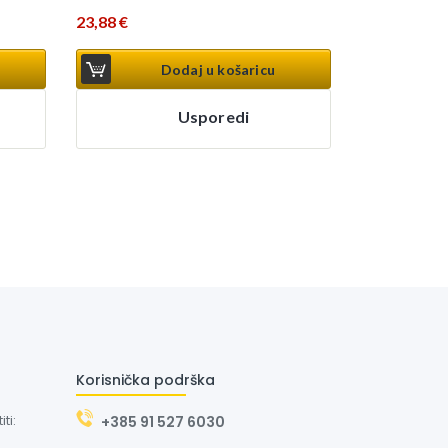
23,88
€
Dodaj u košaricu
Usporedi
Korisnička podrška
ti:
+385 91 527 6030