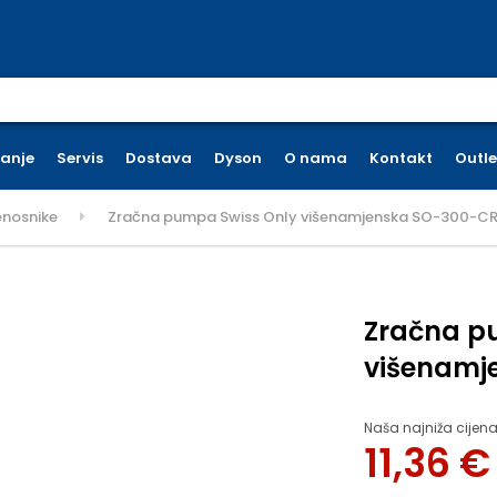
earch for:
ćanje
Servis
Dostava
Dyson
O nama
Kontakt
Outle
enosnike
Zračna pumpa Swiss Only višenamjenska SO-300-C
Zračna p
višenamj
Naša najniža cijena
11,36
€