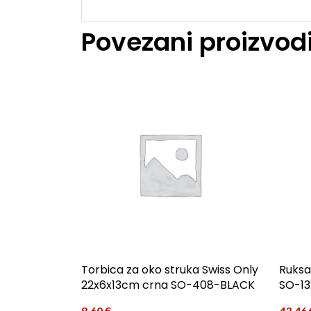
Povezani proizvod
Torbica za oko struka Swiss Only
Ruksa
22x6x13cm crna SO-408-BLACK
SO-1
8,60
€
43,46