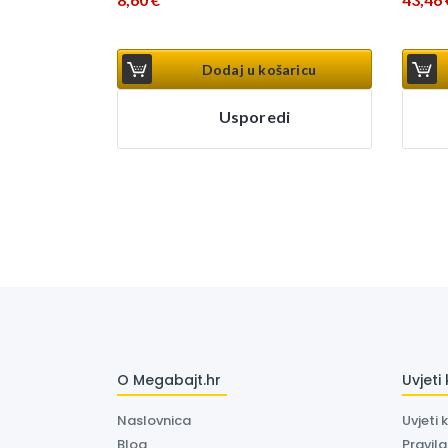
Dodaj u košaricu
Usporedi
O Megabajt.hr
Uvjeti
Naslovnica
Uvjeti 
Blog
Pravil