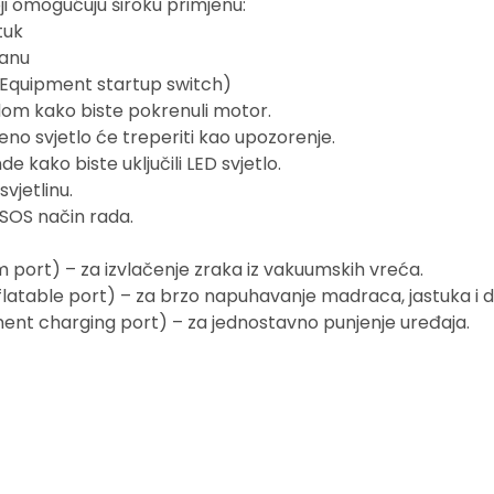
i omogućuju široku primjenu:
tuk
ranu
(Equipment startup switch)
dom kako biste pokrenuli motor.
veno svjetlo će treperiti kao upozorenje.
e kako biste uključili LED svjetlo.
vjetlinu.
 SOS način rada.
port) – za izvlačenje zraka iz vakuumskih vreća.
flatable port) – za brzo napuhavanje madraca, jastuka i 
ment charging port) – za jednostavno punjenje uređaja.