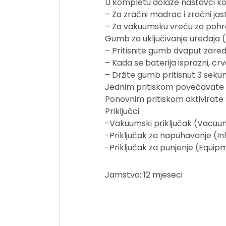
U kompletu dolaze nastavci koj
– Za zračni madrac i zračni jas
– Za vakuumsku vreću za poh
Gumb za uključivanje uređaja 
– Pritisnite gumb dvaput zare
– Kada se baterija isprazni, cr
– Držite gumb pritisnut 3 sekund
Jednim pritiskom povećavate s
Ponovnim pritiskom aktivirate
Priključci
-Vakuumski priključak (Vacuum 
-Priključak za napuhavanje (In
-Priključak za punjenje (Equip
Jamstvo: 12 mjeseci