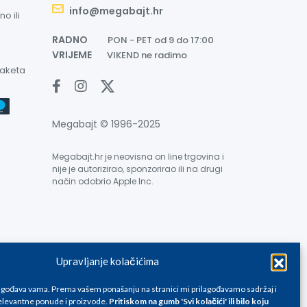
info@megabajt.hr
o ili
RADNO
PON - PET od 9 do 17:00
VRIJEME
VIKEND ne radimo
paketa
Megabajt © 1996-2025
Megabajt.hr je neovisna on line trgovina i
nije je autorizirao, sponzorirao ili na drugi
način odobrio Apple Inc.
Upravljanje kolačićima
e su informativnog karaktera i podložne su promjenama, a
ane isključivo za kupovinu putem webshop-a i mogu
lagođava vama. Prema vašem ponašanju na stranici mi prilagođavamo sadržaj i
liku. Unatoč tome, ne možemo garantirati da su svi
levantne ponude i proizvode.
Pritiskom na gumb 'Svi kolačići' ili bilo koju