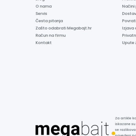
O nama
Načini
Servis
Dosta
Česta pitanja
Povrati
Zašto odabrati Megabajt.hr
Izjava 
Račun na firmu
Privatn
Kontakt
Upute 
Za artikle 
iskazane su
se razlikova
navedeni p