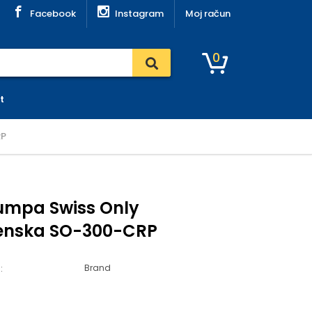
Facebook
Instagram
Moj račun
0
t
RP
umpa Swiss Only
enska SO-300-CRP
Brand
: