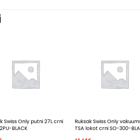
i
k Swiss Only putni 27L crni
Ruksak Swiss Only vakuums
32PU-BLACK
TSA lokot crni SO-300-BL
€
61,64
€