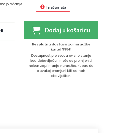
sko plaćanje
Izračun rata
€
Dodaj u košaricu
di
Besplatna dostava za narudžbe
iznad 398€
Dostupnost proizvoda ovisi o stanju
kod dobavljača i može se promijeniti
nakon zaprimanja narudžbe. Kupac će
o svakoj promjeni biti odmah
obaviješten.