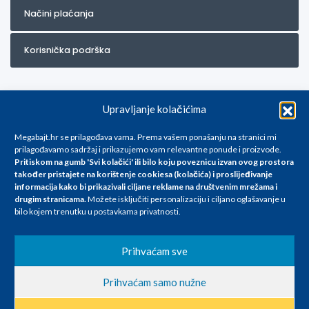
Načini plaćanja
Korisnička podrška
Upravljanje kolačićima
Megabajt.hr se prilagođava vama. Prema vašem ponašanju na stranici mi
prilagođavamo sadržaj i prikazujemo vam relevantne ponude i proizvode.
Pritiskom na gumb 'Svi kolačići' ili bilo koju poveznicu izvan ovog prostora
Za artikle kojih trenutno nema u ponudi obratite nam se na
također pristajete na korištenje cookiesa (kolačića) i proslijeđivanje
info@megabajt.hr. Sve cijene su informativnog karaktera i podložne su
informacija kako bi prikazivali ciljane reklame na
društvenim mrežama i
promjenama, a
drugim stranicama
.
Možete isključiti personalizaciju i ciljano oglašavanje u
iskazane su za avansno plaćanje(gotovina) u Eurima i uključuju PDV. Sve
bilo kojem trenutku u postavkama privatnosti.
cijene su iskazane isključivo za kupovinu putem webshop-a i mogu
se razlikovati od cijena u našim poslovnicama. Trudimo se dati što bolji
i točniji opis i sliku. Unatoč tome, ne možemo garantirati da su svi
Prihvaćam sve
navedeni podaci
i slike u potpunosti točni. Ne odgovaramo za eventualne pogreške
Prihvaćam samo nužne
nastale u opisu proizvoda, greške prilikom štampanja te promjene
cijena.