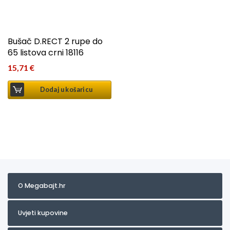
Bušač D.RECT 2 rupe do
65 listova crni 18116
15,71
€
Dodaj u košaricu
O Megabajt.hr
Uvjeti kupovine