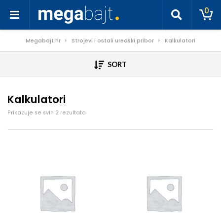
0
Megabajt.hr
Strojevi i ostali uredski pribor
Kalkulatori
SORT
Kalkulatori
Poredano po cijeni: od niske do visoke
Prikazuje se svih 2 rezultata