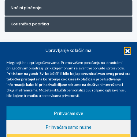
Načini plaćanja
Korisnička podrška
Upravljanje kolačićima
Megabajt.hr se prilagođava vama. Prema vašem ponašanju na stranici mi
prilagođavamo sadržaj i prikazujemo vam relevantne ponude i proizvode.
Pritiskom na gumb 'Svi kolačići' ili bilo koju poveznicu izvan ovog prostora
Za artikle kojih trenutno nema u ponudi obratite nam se na
također pristajete na korištenje cookiesa (kolačića) i proslijeđivanje
info@megabajt.hr. Sve cijene su informativnog karaktera i podložne su
informacija kako bi prikazivali ciljane reklame na
društvenim mrežama i
promjenama, a
drugim stranicama
.
Možete isključiti personalizaciju i ciljano oglašavanje u
iskazane su za avansno plaćanje(gotovina) u Eurima i uključuju PDV. Sve
bilo kojem trenutku u postavkama privatnosti.
cijene su iskazane isključivo za kupovinu putem webshop-a i mogu
se razlikovati od cijena u našim poslovnicama. Trudimo se dati što bolji
i točniji opis i sliku. Unatoč tome, ne možemo garantirati da su svi
Prihvaćam sve
navedeni podaci
i slike u potpunosti točni. Ne odgovaramo za eventualne pogreške
Prihvaćam samo nužne
nastale u opisu proizvoda, greške prilikom štampanja te promjene
cijena.