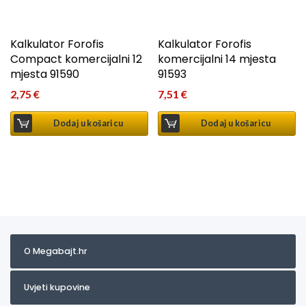
Kalkulator Forofis
Kalkulator Forofis
Compact komercijalni 12
komercijalni 14 mjesta
mjesta 91590
91593
2,75
€
7,51
€
Dodaj u košaricu
Dodaj u košaricu
O Megabajt.hr
Uvjeti kupovine