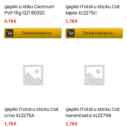
Ljepilo u stiku Centrum
Ljepilo iTotal u sticku Cat
PVP 15g 12/1 80322
bijela XL2275C
0,78
€
1,78
€
Dodaj u košaricu
Dodaj u košaricu
Ljepilo iTotal u sticku Cat
Ljepilo iTotal u sticku Cat
crna XL2275A
narančasta XL2275B
1,78
€
1,78
€