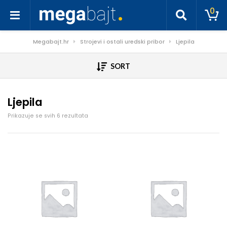
0
Megabajt.hr
Strojevi i ostali uredski pribor
Ljepila
SORT
Ljepila
Poredano po cijeni: od niske do visoke
Prikazuje se svih 6 rezultata