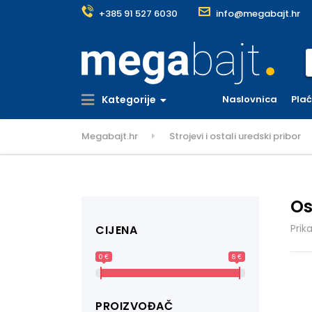
+385 91 527 6030
info@megabajt.hr
S
Kategorije
Naslovnica
Pla
Megabajt.hr
Strojevi i ostali uredski pribor
Os
Prik
CIJENA
0 €
8 €
PROIZVOĐAČ