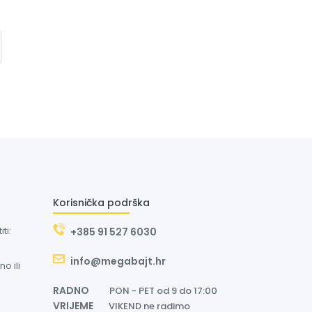
Korisnička podrška
ti:
+385 91 527 6030
info@megabajt.hr
o ili
RADNO
PON - PET od 9 do 17:00
VRIJEME
VIKEND ne radimo