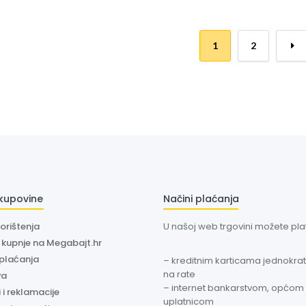
1
2
→
 kupovine
Načini plaćanja
korištenja
U našoj web trgovini možete plati
a kupnje na Megabajt.hr
 plaćanja
– kreditnim karticama jednokratn
na rate
va
– internet bankarstvom, općom
 i reklamacije
uplatnicom