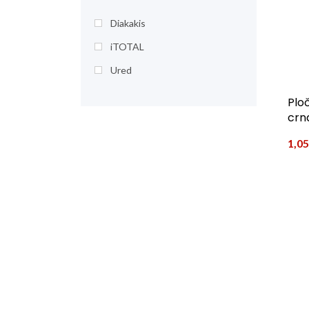
Diakakis
iTOTAL
Ured
Plo
crn
1,0