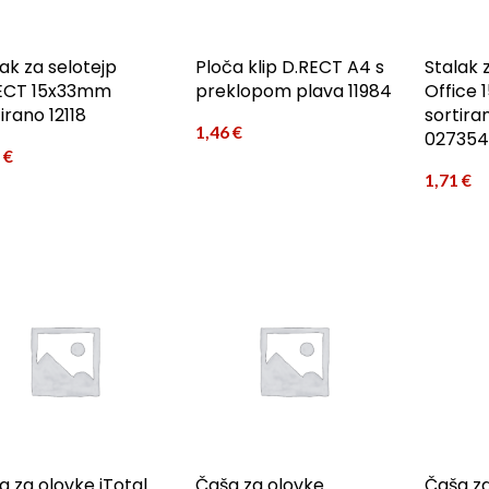
ak za selotejp
Ploča klip D.RECT A4 s
Stalak 
ECT 15x33mm
preklopom plava 11984
Office
irano 12118
sortira
1,46
€
027354
3
€
1,71
€
a za olovke iTotal
Čaša za olovke
Čaša za