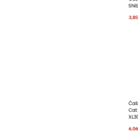
Shi
3,8
Čaš
Cat
XL3
6,0