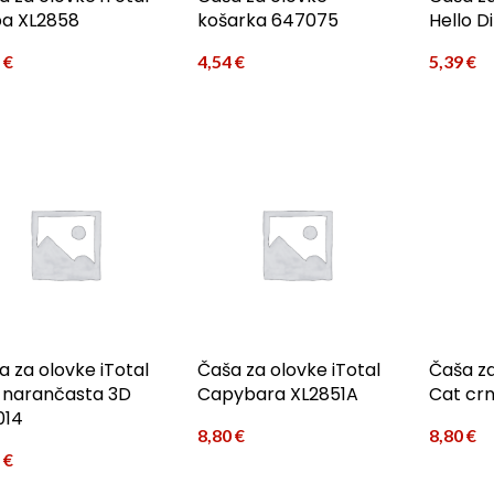
ba XL2858
košarka 647075
Hello D
5
€
4,54
€
5,39
€
a za olovke iTotal
Čaša za olovke iTotal
Čaša za
 narančasta 3D
Capybara XL2851A
Cat crn
014
8,80
€
8,80
€
6
€