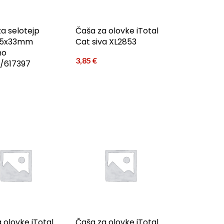
za selotejp
Čaša za olovke iTotal
 15x33mm
Cat siva XL2853
no
3,85
€
/617397
 olovke iTotal
Čaša za olovke iTotal