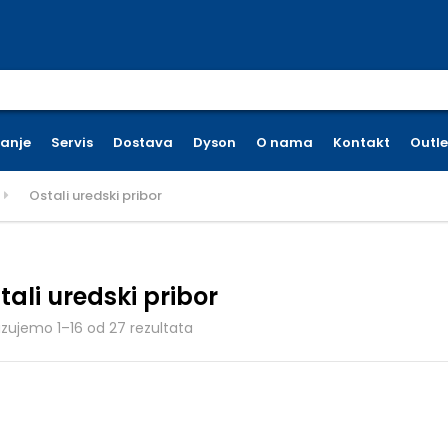
earch for:
ćanje
Servis
Dostava
Dyson
O nama
Kontakt
Outle
Ostali uredski pribor
tali uredski pribor
Poredano po cijeni: od niske do visok
azujemo 1–16 od 27 rezultata