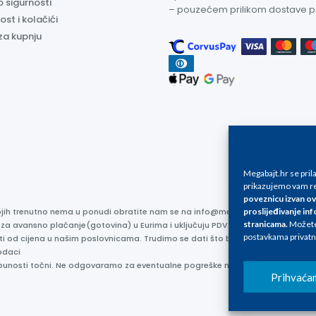
o sigurnosti
– pouzećem prilikom dostave 
ost i kolačići
za kupnju
Megabajt.hr se pri
prikazujemo vam re
poveznicu izvan ov
kojih trenutno nema u ponudi obratite nam se na info@megabajt.hr. Sve cijen
proslijeđivanje inf
stranicama
.
Možete 
 za avansno plaćanje(gotovina) u Eurima i uključuju PDV. Sve cijene su iskaz
postavkama privatn
ti od cijena u našim poslovnicama. Trudimo se dati što bolji i točniji opis i s
odaci
otpunosti točni. Ne odgovaramo za eventualne pogreške nastale u opisu proizv
Prihvaća