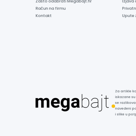
Zašto odabrati Megabajt.hr
Izjava 
Račun na firmu
Privatn
Kontakt
Upute 
Za artikle 
iskazane su
se razlikova
navedeni p
i slike u p