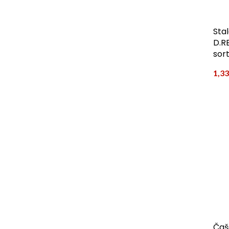
Stal
D.R
sort
1,3
Čaš