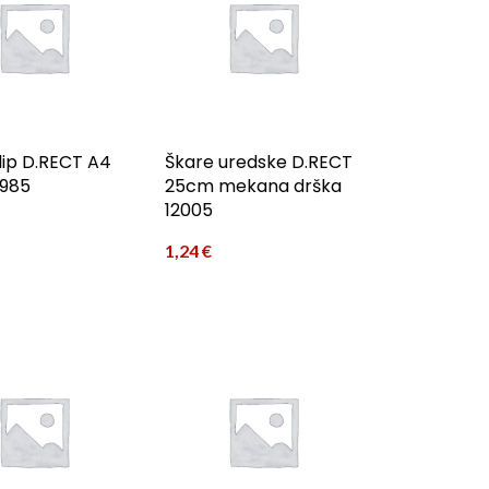
lip D.RECT A4
Škare uredske D.RECT
1985
25cm mekana drška
12005
1,24
€