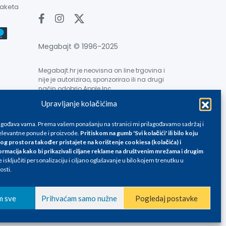
paketa
Megabajt © 1996-2025
Megabajt.hr je neovisna on line trgovina i
nije je autorizirao, sponzorirao ili na drugi
način odobrio Apple Inc.
Upravljanje kolačićima
lagođava vama. Prema vašem ponašanju na stranici mi prilagođavamo sadržaj i
levantne ponude i proizvode.
Pritiskom na gumb 'Svi kolačići' ili bilo koju
og prostora također pristajete na korištenje cookiesa (kolačića) i
e su informativnog karaktera i podložne su promjenama, a
ormacija kako bi prikazivali ciljane reklame na
društvenim mrežama i drugim
isključiti personalizaciju i ciljano oglašavanje u bilo kojem trenutku u
ane isključivo za kupovinu putem webshop-a i mogu
osti.
liku. Unatoč tome, ne možemo garantirati da su svi
oda, greške prilikom štampanja te promjene cijena.
m sve
Prihvaćam samo nužne
Pogledaj postavke