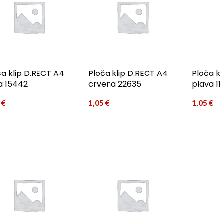
ča klip D.RECT A4
Ploča klip D.RECT A4
Ploča k
a 15442
crvena 22635
plava 1
5
€
1,05
€
1,05
€