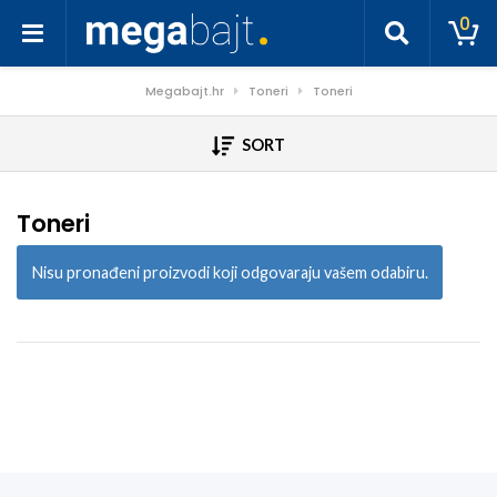
0
Megabajt.hr
Toneri
Toneri
SORT
Toneri
Nisu pronađeni proizvodi koji odgovaraju vašem odabiru.