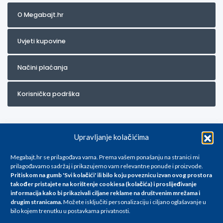
O Megabajt.hr
Uvjeti kupovine
Načini plaćanja
Korisnička podrška
Upravljanje kolačićima
Megabajt.hr se prilagođava vama. Prema vašem ponašanju na stranici mi
prilagođavamo sadržaj i prikazujemo vam relevantne ponude i proizvode.
Pritiskom na gumb 'Svi kolačići' ili bilo koju poveznicu izvan ovog prostora
Za artikle kojih trenutno nema u ponudi obratite nam se na
također pristajete na korištenje cookiesa (kolačića) i proslijeđivanje
info@megabajt.hr. Sve cijene su informativnog karaktera i podložne su
informacija kako bi prikazivali ciljane reklame na
društvenim mrežama i
promjenama, a
drugim stranicama
.
Možete isključiti personalizaciju i ciljano oglašavanje u
iskazane su za avansno plaćanje(gotovina) u Eurima i uključuju PDV. Sve
bilo kojem trenutku u postavkama privatnosti.
cijene su iskazane isključivo za kupovinu putem webshop-a i mogu