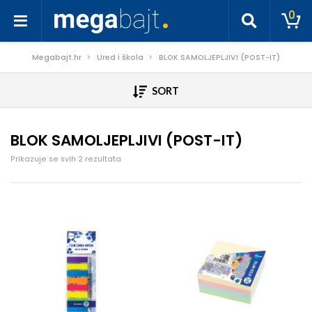
0
Megabajt.hr
Ured i škola
BLOK SAMOLJEPLJIVI (POST-IT)
SORT
BLOK SAMOLJEPLJIVI (POST-IT)
Poredano po cijeni: od niske do visoke
Prikazuje se svih 2 rezultata