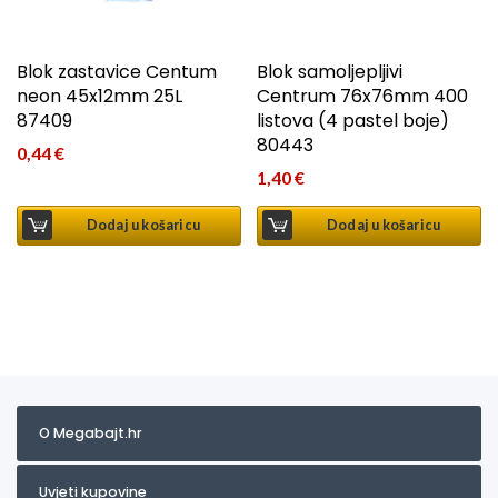
Blok zastavice Centum
Blok samoljepljivi
neon 45x12mm 25L
Centrum 76x76mm 400
87409
listova (4 pastel boje)
80443
0,44
€
1,40
€
Dodaj u košaricu
Dodaj u košaricu
O Megabajt.hr
Uvjeti kupovine