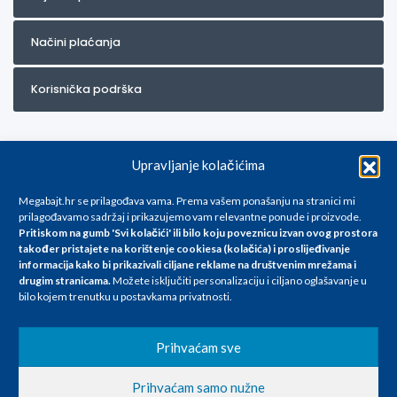
Načini plaćanja
Korisnička podrška
Upravljanje kolačićima
Megabajt.hr se prilagođava vama. Prema vašem ponašanju na stranici mi
prilagođavamo sadržaj i prikazujemo vam relevantne ponude i proizvode.
Pritiskom na gumb 'Svi kolačići' ili bilo koju poveznicu izvan ovog prostora
Za artikle kojih trenutno nema u ponudi obratite nam se na
također pristajete na korištenje cookiesa (kolačića) i proslijeđivanje
info@megabajt.hr. Sve cijene su informativnog karaktera i podložne su
informacija kako bi prikazivali ciljane reklame na
društvenim mrežama i
promjenama, a
drugim stranicama
.
Možete isključiti personalizaciju i ciljano oglašavanje u
iskazane su za avansno plaćanje(gotovina) u Eurima i uključuju PDV. Sve
bilo kojem trenutku u postavkama privatnosti.
cijene su iskazane isključivo za kupovinu putem webshop-a i mogu
se razlikovati od cijena u našim poslovnicama. Trudimo se dati što bolji
i točniji opis i sliku. Unatoč tome, ne možemo garantirati da su svi
Prihvaćam sve
navedeni podaci
i slike u potpunosti točni. Ne odgovaramo za eventualne pogreške
Prihvaćam samo nužne
nastale u opisu proizvoda, greške prilikom štampanja te promjene