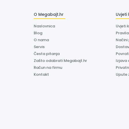
O Megabajt.hr
Uvjeti
Naslovnica
Uvjeti 
Blog
Pravil
O nama
Načini
Servis
Dosta
Česta pitanja
Povrati
Zašto odabrati Megabajt.hr
Izjava 
Račun na firmu
Privatn
Kontakt
Upute 