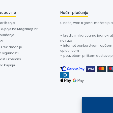
 kupovine
Načini plaćanja
korištenja
U našoj web trgovini možete plati
a kupnje na Megabajt.hr
 plaćanja
– kreditnim karticama jednokratn
na rate
va
– internet bankarstvom, općom
 i reklamacije
uplatnicom
o sigurnosti
– pouzećem prilikom dostave 
ost i kolačići
za kupnju