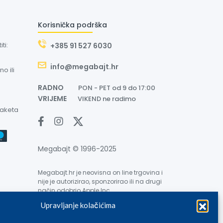
Korisnička podrška
ti:
+385 91 527 6030
info@megabajt.hr
o ili
RADNO
PON - PET od 9 do 17:00
VRIJEME
VIKEND ne radimo
paketa
Megabajt © 1996-2025
Megabajt.hr je neovisna on line trgovina i
nije je autorizirao, sponzorirao ili na drugi
način odobrio Apple Inc.
Upravljanje kolačićima