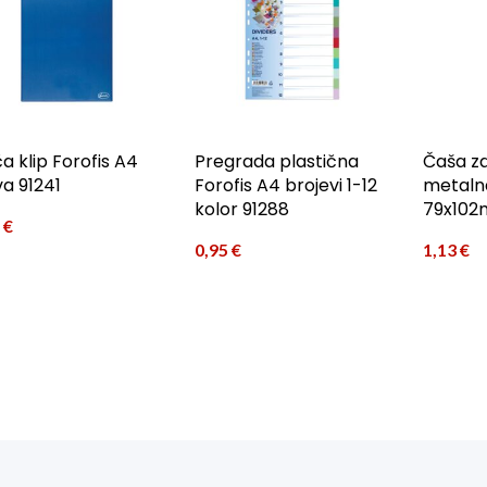
a klip Forofis A4
Pregrada plastična
Čaša za
va 91241
Forofis A4 brojevi 1-12
metalna
kolor 91288
79x102
3
€
0,95
€
1,13
€