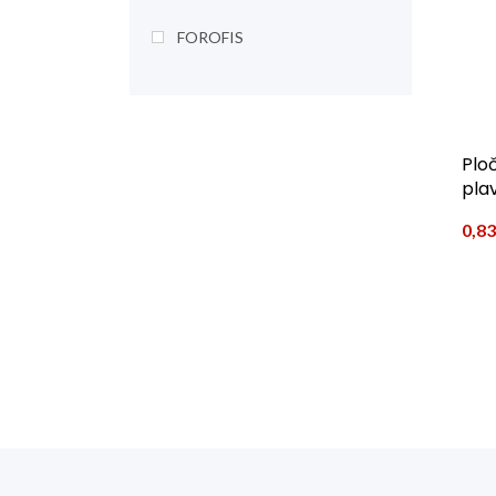
FOROFIS
Ploč
pla
0,8