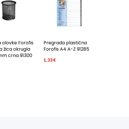
 olovke Forofis
Pregrada plastična
 žica okrugla
Forofis A4 A-Z 91285
mm crna 91300
1,33
€