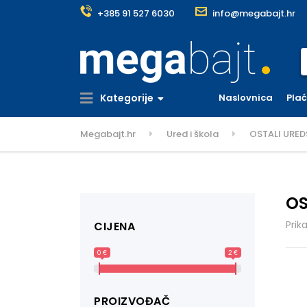
+385 91 527 6030
info@megabajt.hr
S
Kategorije
Naslovnica
Pla
Megabajt.hr
Ured i škola
OSTALI URED
OS
Prik
CIJENA
0 €
2 €
PROIZVOĐAČ