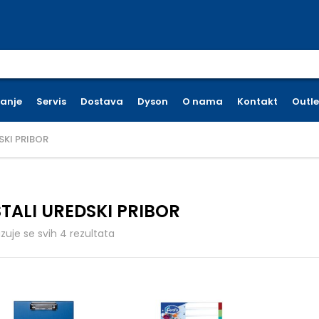
earch for:
ćanje
Servis
Dostava
Dyson
O nama
Kontakt
Outle
SKI PRIBOR
TALI UREDSKI PRIBOR
Poredano po cijeni: od niske do visoke
azuje se svih 4 rezultata