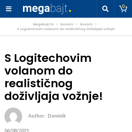
0
Megabajt.hr
Novosti
Novosti
S Logitechovim volanom do realističnog doživljaja vožnje!
S Logitechovim
volanom do
realističnog
doživljaja vožnje!
Author:
Dominik
06/08/2021