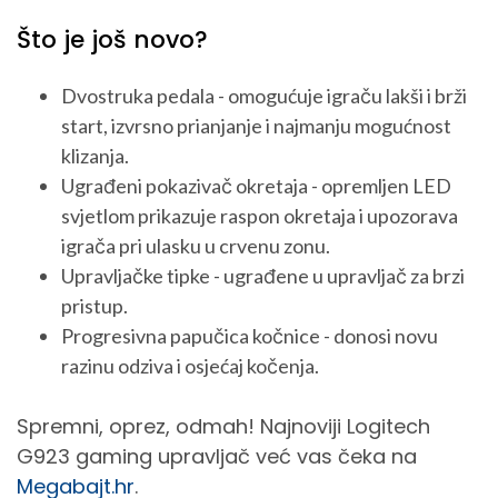
Što je još novo?
Dvostruka pedala - omogućuje igraču lakši i brži
start, izvrsno prianjanje i najmanju mogućnost
klizanja.
Ugrađeni pokazivač okretaja - opremljen LED
svjetlom prikazuje raspon okretaja i upozorava
igrača pri ulasku u crvenu zonu.
Upravljačke tipke - ugrađene u upravljač za brzi
pristup.
Progresivna papučica kočnice - donosi novu
razinu odziva i osjećaj kočenja.
Spremni, oprez, odmah! Najnoviji Logitech
G923 gaming upravljač već vas čeka na
Megabajt.hr
.