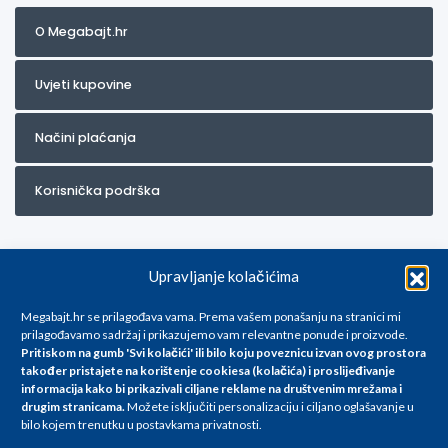
O Megabajt.hr
Uvjeti kupovine
Načini plaćanja
Korisnička podrška
Upravljanje kolačićima
Megabajt.hr se prilagođava vama. Prema vašem ponašanju na stranici mi
prilagođavamo sadržaj i prikazujemo vam relevantne ponude i proizvode.
Pritiskom na gumb 'Svi kolačići' ili bilo koju poveznicu izvan ovog prostora
Za artikle kojih trenutno nema u ponudi obratite nam se na
također pristajete na korištenje cookiesa (kolačića) i proslijeđivanje
info@megabajt.hr. Sve cijene su informativnog karaktera i podložne su
informacija kako bi prikazivali ciljane reklame na
društvenim mrežama i
promjenama, a
drugim stranicama
.
Možete isključiti personalizaciju i ciljano oglašavanje u
iskazane su za avansno plaćanje(gotovina) u Eurima i uključuju PDV. Sve
bilo kojem trenutku u postavkama privatnosti.
cijene su iskazane isključivo za kupovinu putem webshop-a i mogu