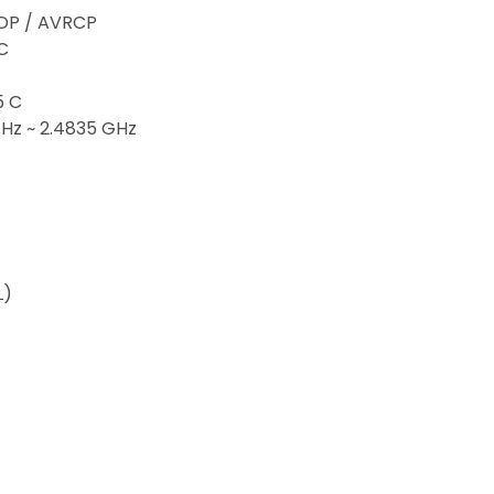
2DP / AVRCP
-C
5 C
GHz ~ 2.4835 GHz
L)