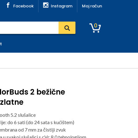
Facebook
Instagram
Moj račun
0
t
orBuds 2 bežične
 zlatne
ooth 5.2 slušalice
ije: do 6 sati (do 24 sata s kućištem)
mbrana od 7 mm za čistiji zvuk
 u svakoj slušalici s cVc 8.0 tehnologijom