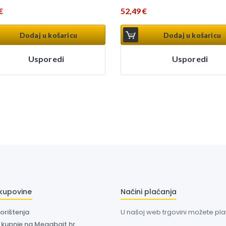
€
52,49
€
Dodaj u košaricu
Dodaj u košaricu
Usporedi
Usporedi
 kupovine
Načini plaćanja
korištenja
U našoj web trgovini možete plati
a kupnje na Megabajt.hr