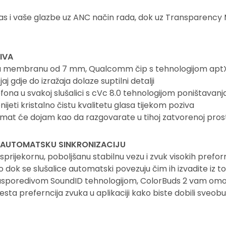
vas i vaše glazbe uz ANC način rada, dok uz Transparency
IVA
čku membranu od 7 mm, Qualcomm čip s tehnologijom apt
aj gdje do izražaja dolaze suptilni detalji
ofona u svakoj slušalici s cVc 8.0 tehnologijom poništavan
ijeti kristalno čistu kvalitetu glasa tijekom poziva
at će dojam kao da razgovarate u tihoj zatvorenoj prosto
A AUTOMATSKU SINKRONIZACIJU
esprijekornu, poboljšanu stabilnu vezu i zvuk visokih pref
ok se slušalice automatski povezuju čim ih izvadite iz t
usporedivom SoundID tehnologijom, ColorBuds 2 vam omog
sta preferncija zvuka u aplikaciji kako biste dobili sveob