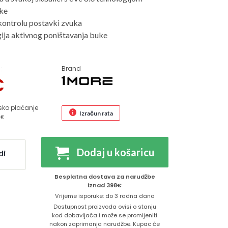
uke
 kontrolu postavki zvuka
ja aktivnog poništavanja buke
Brand
:
€
sko plaćanje
Izračun rata
 €
Dodaj u košaricu
di
Besplatna dostava za narudžbe
iznad 398€
Vrijeme isporuke: do 3 radna dana
Dostupnost proizvoda ovisi o stanju
kod dobavljača i može se promijeniti
nakon zaprimanja narudžbe. Kupac će