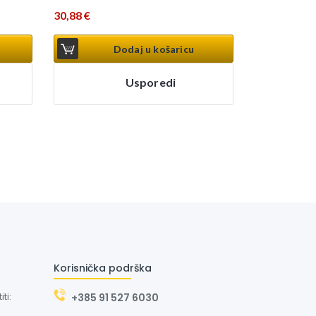
30,88
€
Dodaj u košaricu
Usporedi
Korisnička podrška
ti:
+385 91 527 6030