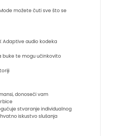
 Mode možete čuti sve što se
X Adaptive audio kodeka
ja buke te mogu učinkovito
riji
ormansi, donoseći vam
orbice
ućuje stvaranje individualnog
uhvatno iskustvo slušanja