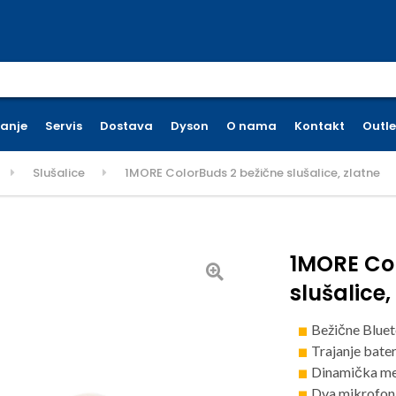
earch for:
ćanje
Servis
Dostava
Dyson
O nama
Kontakt
Outle
Slušalice
1MORE ColorBuds 2 bežične slušalice, zlatne
1MORE Col
slušalice,
Bežične Bluet
Trajanje bater
Dinamička me
Dva mikrofona