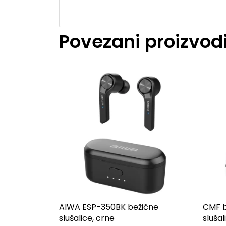
Povezani proizvod
AIWA ESP-350BK bežične
CMF b
slušalice, crne
slušal