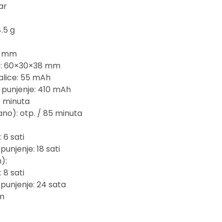
ar
.5 g
20 mm
je: 60×30×38 mm
šalice: 55 mAh
a punjenje: 410 mAh
0 minuta
ano): otp. / 85 minuta
 6 sati
punjenje: 18 sati
):
 8 sati
 punjenje: 24 sata
hm