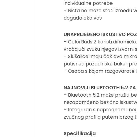
individualne potrebe
– Ništa ne može stati između 
događa oko vas
UNAPRIJEĐENO ISKUSTVO POZ
– ColorBuds 2 koristi dinami
vraćajući zvuku njegov izvorni sj
– Slušalice imaju čak dva mikr
potisnuti pozadinsku buku i pren
– Osoba s kojom razgovarate im
NAJNOVIJI BLUETOOTH 5.2 Z
– Bluetooth 5.2 može pružiti b
nezapamćeno bežićno iskustvo d
– Integriran s naprednom i ne
zvučnog profila putem brzog te
Specifikacija