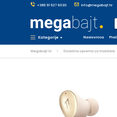
+385 91 527 6030
info@megabajt.hr
S
Kategorije
Naslovnica
Pla
Megabajt.hr
Dodatna oprema za mobitele