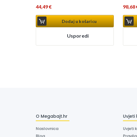
44,49
€
98,68
Dodaj u košaricu
Usporedi
O Megabajt.hr
Uvjeti
Naslovnica
Uvjeti 
Blog
Pravil