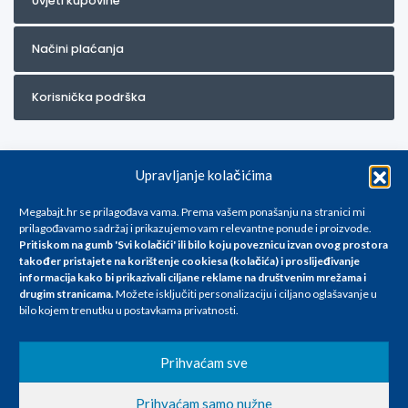
Uvjeti kupovine
Načini plaćanja
Korisnička podrška
Upravljanje kolačićima
Megabajt.hr se prilagođava vama. Prema vašem ponašanju na stranici mi
prilagođavamo sadržaj i prikazujemo vam relevantne ponude i proizvode.
Pritiskom na gumb 'Svi kolačići' ili bilo koju poveznicu izvan ovog prostora
Za artikle kojih trenutno nema u ponudi obratite nam se na
također pristajete na korištenje cookiesa (kolačića) i proslijeđivanje
info@megabajt.hr. Sve cijene su informativnog karaktera i podložne su
informacija kako bi prikazivali ciljane reklame na
društvenim mrežama i
promjenama, a
drugim stranicama
.
Možete isključiti personalizaciju i ciljano oglašavanje u
iskazane su za avansno plaćanje(gotovina) u Eurima i uključuju PDV. Sve
bilo kojem trenutku u postavkama privatnosti.
cijene su iskazane isključivo za kupovinu putem webshop-a i mogu
se razlikovati od cijena u našim poslovnicama. Trudimo se dati što bolji
i točniji opis i sliku. Unatoč tome, ne možemo garantirati da su svi
Prihvaćam sve
navedeni podaci
i slike u potpunosti točni. Ne odgovaramo za eventualne pogreške
Prihvaćam samo nužne