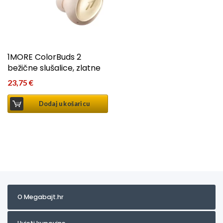
1MORE ColorBuds 2
bežične slušalice, zlatne
23,75
€
Dodaj u košaricu
O Megabajt.hr