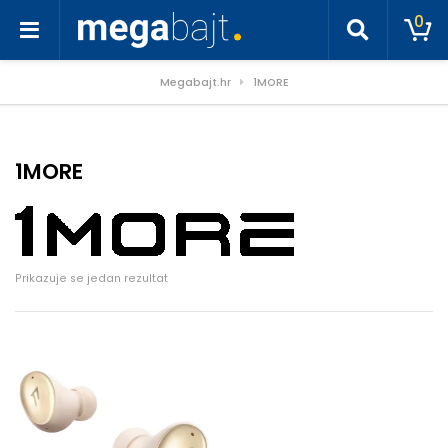
0
Megabajt.hr
1MORE
1MORE
Prikazuje se jedan rezultat