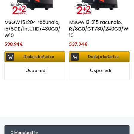
MSGW i5 i204 računalo,
MSGW i3 i215 računalo,
i5/8GB/IntUHD/480GB/
i3/8GB/GT730/240GB/W
W10
10
598,94
€
537,94
€
Dodaj u košaricu
Dodaj u košaricu
Usporedi
Usporedi
O Megabajt.hr