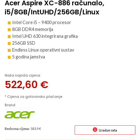
Acer Aspire XC-886 računalo,
i5/8GB/IntUHD/256GB/Linux
Intel Core i5 – 9400 procesor
8GB DDR4 memorija
Intel UHD 630 integrirana grafika
256GB SSD
Endless Linux operativni sustav
5 godina jamstva
Naša najniža cijena:
522,60
€
* Cijena za gotovinsko plaćanje
Brand
Redovna cijena:
583.9 €
Izračun rata