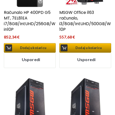
Računalo HP 400PD G5
MSGW Office i163
MT, 7EL81EA
računalo,
i7/8GB/IntUHD/256GB/W
i3/8GB/IntUHD/500GB/W
in10P
10P
852,34
€
557,68
€
Dodaj u košaricu
Dodaj u košaricu
Usporedi
Usporedi