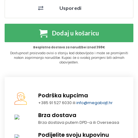
Usporedi
Dodaj u košaricu
Besplatna dostava za narudžbe iznad 398€
Dostupnost proizvoda ovisi o stanju kod dobavljača i može se promijeniti
nakon zaprimanja narudžbe. Kupac će o svakoj promjeni biti odmah
obaviješten.
Podrška kupcima
+385 91 527 6030 ili
info@megabajt.hr
Brza dostava
Brza dostava putem DPD-a ili Overseasa
Podijelite svoju kupovinu