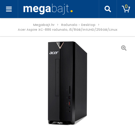
0
Megabajt.hr
Računalo - Desktop
Acer Aspire XC-886 računalo, i5/8GB/IntUHD/256GB/Linux