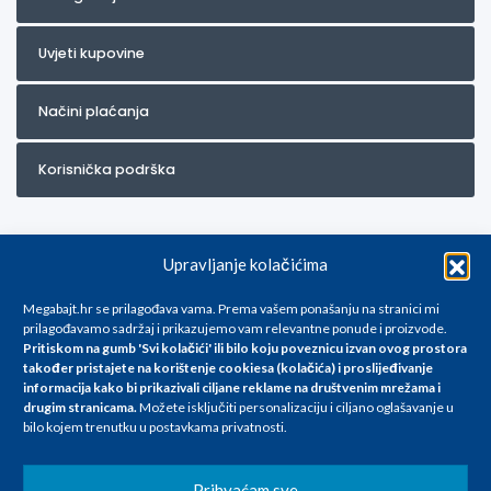
Uvjeti kupovine
Načini plaćanja
Korisnička podrška
Upravljanje kolačićima
Megabajt.hr se prilagođava vama. Prema vašem ponašanju na stranici mi
prilagođavamo sadržaj i prikazujemo vam relevantne ponude i proizvode.
Pritiskom na gumb 'Svi kolačići' ili bilo koju poveznicu izvan ovog prostora
Za artikle kojih trenutno nema u ponudi obratite nam se na
također pristajete na korištenje cookiesa (kolačića) i proslijeđivanje
info@megabajt.hr. Sve cijene su informativnog karaktera i podložne su
informacija kako bi prikazivali ciljane reklame na
društvenim mrežama i
promjenama, a
drugim stranicama
.
Možete isključiti personalizaciju i ciljano oglašavanje u
iskazane su za avansno plaćanje(gotovina) u Eurima i uključuju PDV. Sve
bilo kojem trenutku u postavkama privatnosti.
cijene su iskazane isključivo za kupovinu putem webshop-a i mogu
se razlikovati od cijena u našim poslovnicama. Trudimo se dati što bolji
i točniji opis i sliku. Unatoč tome, ne možemo garantirati da su svi
Prihvaćam sve