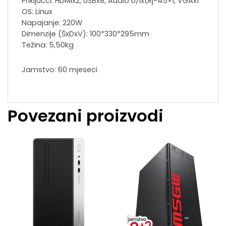
Priključci: HDMIx2, USBx8, Audio U/Ix1,Rj-45×1, VGAx1
OS: Linux
Napajanje: 220W
Dimenzije (ŠxDxV): 100*330*295mm
Težina: 5,50kg
Jamstvo: 60 mjeseci
Povezani proizvodi