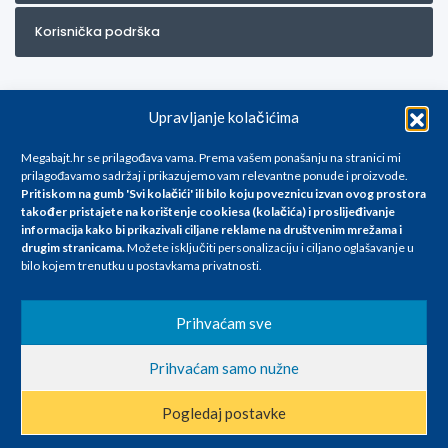
Korisnička podrška
Upravljanje kolačićima
Megabajt.hr se prilagođava vama. Prema vašem ponašanju na stranici mi
prilagođavamo sadržaj i prikazujemo vam relevantne ponude i proizvode.
Pritiskom na gumb 'Svi kolačići' ili bilo koju poveznicu izvan ovog prostora
Za artikle kojih trenutno nema u ponudi obratite nam se na
također pristajete na korištenje cookiesa (kolačića) i proslijeđivanje
info@megabajt.hr. Sve cijene su informativnog karaktera i podložne su
informacija kako bi prikazivali ciljane reklame na
društvenim mrežama i
promjenama, a
drugim stranicama
.
Možete isključiti personalizaciju i ciljano oglašavanje u
iskazane su za avansno plaćanje(gotovina) u Eurima i uključuju PDV. Sve
bilo kojem trenutku u postavkama privatnosti.
cijene su iskazane isključivo za kupovinu putem webshop-a i mogu
se razlikovati od cijena u našim poslovnicama. Trudimo se dati što bolji
i točniji opis i sliku. Unatoč tome, ne možemo garantirati da su svi
Prihvaćam sve
navedeni podaci
i slike u potpunosti točni. Ne odgovaramo za eventualne pogreške
Prihvaćam samo nužne
nastale u opisu proizvoda, greške prilikom štampanja te promjene
cijena.
Pogledaj postavke