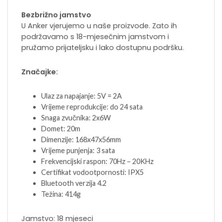
Bezbrižno jamstvo
U Anker vjerujemo u naše proizvode. Zato ih
podržavamo s 18-mjesečnim jamstvom i
pružamo prijateljsku i lako dostupnu podršku.
Značajke:
Ulaz za napajanje: 5V = 2A
Vrijeme reprodukcije: do 24 sata
Snaga zvučnika: 2x6W
Domet: 20m
Dimenzije: 168x47x56mm
Vrijeme punjenja: 3 sata
Frekvencijski raspon: 70Hz – 20KHz
Certifikat vodootpornosti: IPX5
Bluetooth verzija 4.2
Težina: 414g
Jamstvo: 18 mjeseci