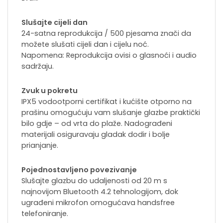
Slušajte cijeli dan
24-satna reprodukcija / 500 pjesama znači da
možete slušati cijeli dan i cijelu noć.
Napomena: Reprodukcija ovisi o glasnoći i audio
sadržaju.
Zvuk u pokretu
IPX5 vodootporni certifikat i kućište otporno na
prašinu omogućuju vam slušanje glazbe praktički
bilo gdje – od vrta do plaže. Nadograđeni
materijali osiguravaju gladak dodir i bolje
prianjanje.
Pojednostavljeno povezivanje
Slušajte glazbu do udaljenosti od 20 m s
najnovijom Bluetooth 4.2 tehnologijom, dok
ugrađeni mikrofon omogućava handsfree
telefoniranje.