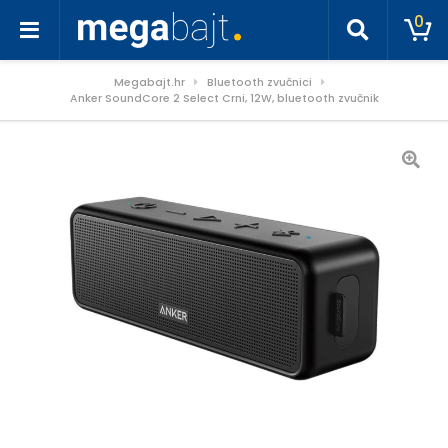
0
Megabajt.hr
Bluetooth zvučnici
Anker SoundCore 2 Select Crni, 12W, bluetooth zvučnik