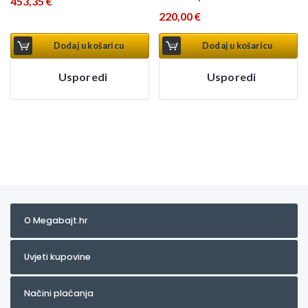
453,35
€
220,00
€
Dodaj u košaricu
Dodaj u košaricu
Usporedi
Usporedi
O Megabajt.hr
Uvjeti kupovine
Načini plaćanja