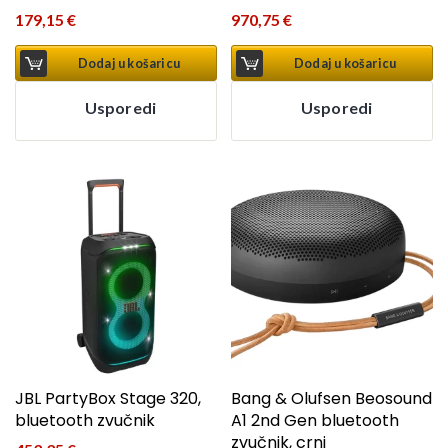
179,15
€
970,75
€
Dodaj u košaricu
Dodaj u košaricu
Usporedi
Usporedi
JBL PartyBox Stage 320,
Bang & Olufsen Beosound
bluetooth zvučnik
A1 2nd Gen bluetooth
zvučnik, crni