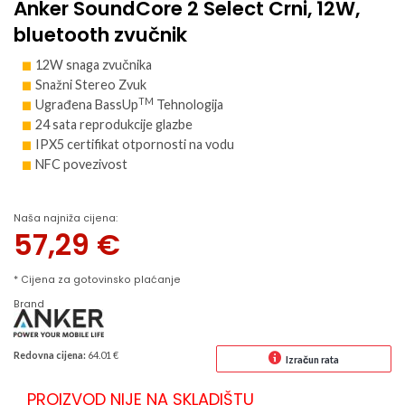
Anker SoundCore 2 Select Crni, 12W,
bluetooth zvučnik
12W snaga zvučnika
Snažni Stereo Zvuk
TM
Ugrađena BassUp
Tehnologija
24 sata reprodukcije glazbe
IPX5 certifikat otpornosti na vodu
NFC povezivost
Naša najniža cijena:
57,29
€
* Cijena za gotovinsko plaćanje
Brand
Redovna cijena:
64.01 €
Izračun rata
PROIZVOD NIJE NA SKLADIŠTU