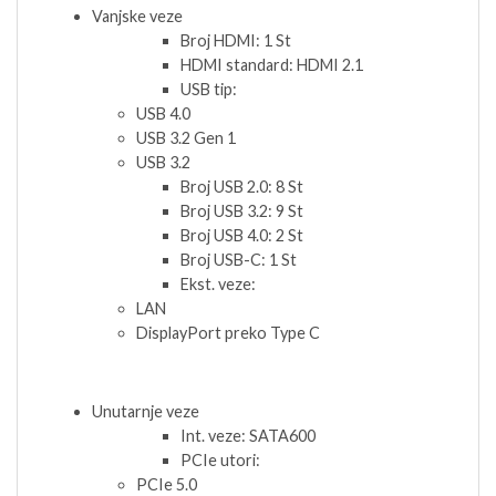
Vanjske veze
Broj HDMI: 1 St
HDMI standard: HDMI 2.1
USB tip:
USB 4.0
USB 3.2 Gen 1
USB 3.2
Broj USB 2.0: 8 St
Broj USB 3.2: 9 St
Broj USB 4.0: 2 St
Broj USB-C: 1 St
Ekst. veze:
LAN
DisplayPort preko Type C
Unutarnje veze
Int. veze: SATA600
PCIe utori:
PCIe 5.0