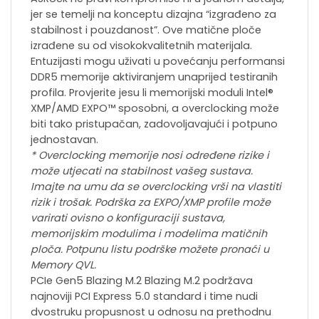
jer se temelji na konceptu dizajna “izgrađeno za
stabilnost i pouzdanost”. Ove matične ploče
izrađene su od visokokvalitetnih materijala.
Entuzijasti mogu uživati u povećanju performansi
DDR5 memorije aktiviranjem unaprijed testiranih
profila. Provjerite jesu li memorijski moduli Intel®
XMP/AMD EXPO™ sposobni, a overclocking može
biti tako pristupačan, zadovoljavajući i potpuno
jednostavan.
* Overclocking memorije nosi određene rizike i
može utjecati na stabilnost vašeg sustava.
Imajte na umu da se overclocking vrši na vlastiti
rizik i trošak. Podrška za EXPO/XMP profile može
varirati ovisno o konfiguraciji sustava,
memorijskim modulima i modelima matičnih
ploča. Potpunu listu podrške možete pronaći u
Memory QVL.
PCIe Gen5 Blazing M.2 Blazing M.2 podržava
najnoviji PCI Express 5.0 standard i time nudi
dvostruku propusnost u odnosu na prethodnu