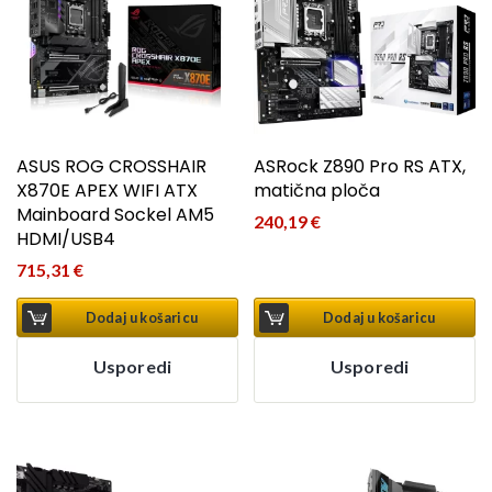
ASUS ROG CROSSHAIR
ASRock Z890 Pro RS ATX,
X870E APEX WIFI ATX
matična ploča
Mainboard Sockel AM5
240,19
€
HDMI/USB4
715,31
€
Dodaj u košaricu
Dodaj u košaricu
Usporedi
Usporedi