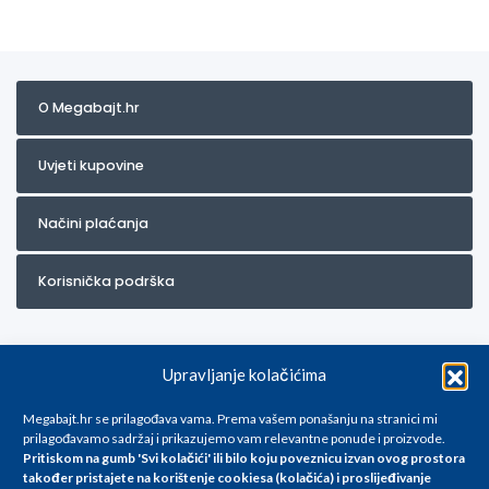
O Megabajt.hr
Uvjeti kupovine
Načini plaćanja
Korisnička podrška
Upravljanje kolačićima
Megabajt.hr se prilagođava vama. Prema vašem ponašanju na stranici mi
prilagođavamo sadržaj i prikazujemo vam relevantne ponude i proizvode.
Pritiskom na gumb 'Svi kolačići' ili bilo koju poveznicu izvan ovog prostora
Za artikle kojih trenutno nema u ponudi obratite nam se na
također pristajete na korištenje cookiesa (kolačića) i proslijeđivanje
info@megabajt.hr. Sve cijene su informativnog karaktera i podložne su