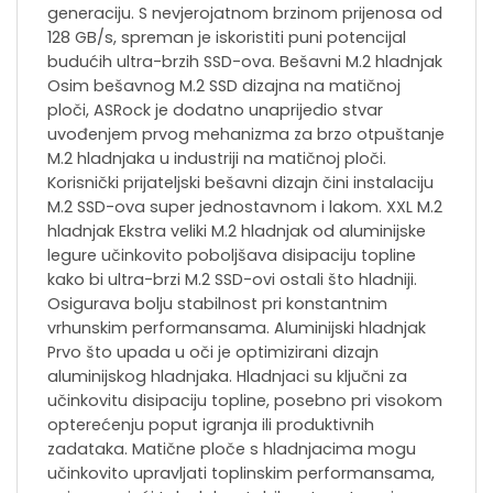
generaciju. S nevjerojatnom brzinom prijenosa od
128 GB/s, spreman je iskoristiti puni potencijal
budućih ultra-brzih SSD-ova. Bešavni M.2 hladnjak
Osim bešavnog M.2 SSD dizajna na matičnoj
ploči, ASRock je dodatno unaprijedio stvar
uvođenjem prvog mehanizma za brzo otpuštanje
M.2 hladnjaka u industriji na matičnoj ploči.
Korisnički prijateljski bešavni dizajn čini instalaciju
M.2 SSD-ova super jednostavnom i lakom. XXL M.2
hladnjak Ekstra veliki M.2 hladnjak od aluminijske
legure učinkovito poboljšava disipaciju topline
kako bi ultra-brzi M.2 SSD-ovi ostali što hladniji.
Osigurava bolju stabilnost pri konstantnim
vrhunskim performansama. Aluminijski hladnjak
Prvo što upada u oči je optimizirani dizajn
aluminijskog hladnjaka. Hladnjaci su ključni za
učinkovitu disipaciju topline, posebno pri visokom
opterećenju poput igranja ili produktivnih
zadataka. Matične ploče s hladnjacima mogu
učinkovito upravljati toplinskim performansama,