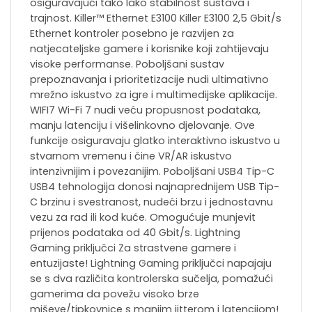
osiguravajući tako lako stabilnost sustava i
trajnost. Killer™ Ethernet E3100 Killer E3100 2,5 Gbit/s
Ethernet kontroler posebno je razvijen za
natjecateljske gamere i korisnike koji zahtijevaju
visoke performanse. Poboljšani sustav
prepoznavanja i prioritetizacije nudi ultimativno
mrežno iskustvo za igre i multimedijske aplikacije.
WIFI7 Wi-Fi 7 nudi veću propusnost podataka,
manju latenciju i višelinkovno djelovanje. Ove
funkcije osiguravaju glatko interaktivno iskustvo u
stvarnom vremenu i čine VR/AR iskustvo
intenzivnijim i povezanijim. Poboljšani USB4 Tip-C
USB4 tehnologija donosi najnaprednijem USB Tip-
C brzinu i svestranost, nudeći brzu i jednostavnu
vezu za rad ili kod kuće. Omogućuje munjevit
prijenos podataka od 40 Gbit/s. Lightning
Gaming priključci Za strastvene gamere i
entuzijaste! Lightning Gaming priključci napajaju
se s dva različita kontrolerska sučelja, pomažući
gamerima da povežu visoko brze
miševe/tipkovnice s manjim jitterom i latencijom!