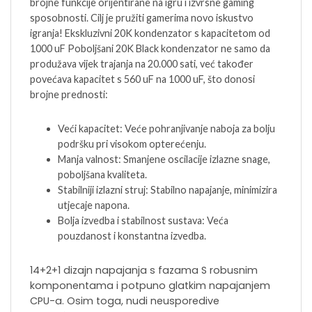
brojne funkcije orijentirane na igru i izvrsne gaming
sposobnosti. Cilj je pružiti gamerima novo iskustvo
igranja! Ekskluzivni 20K kondenzator s kapacitetom od
1000 uF Poboljšani 20K Black kondenzator ne samo da
produžava vijek trajanja na 20.000 sati, već također
povećava kapacitet s 560 uF na 1000 uF, što donosi
brojne prednosti:
Veći kapacitet: Veće pohranjivanje naboja za bolju
podršku pri visokom opterećenju.
Manja valnost: Smanjene oscilacije izlazne snage,
poboljšana kvaliteta.
Stabilniji izlazni struj: Stabilno napajanje, minimizira
utjecaje napona.
Bolja izvedba i stabilnost sustava: Veća
pouzdanost i konstantna izvedba.
14+2+1 dizajn napajanja s fazama S robusnim
komponentama i potpuno glatkim napajanjem
CPU-a. Osim toga, nudi neusporedive