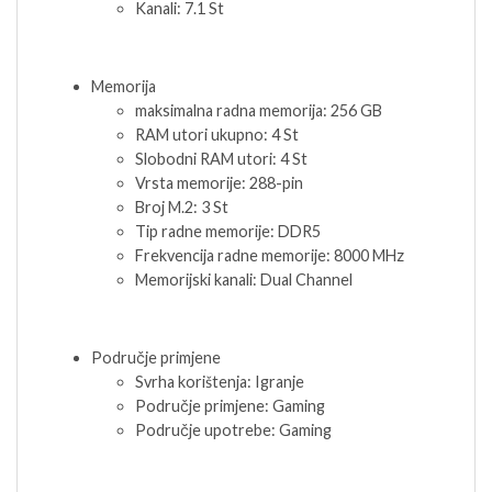
Kanali: 7.1 St
Memorija
maksimalna radna memorija: 256 GB
RAM utori ukupno: 4 St
Slobodni RAM utori: 4 St
Vrsta memorije: 288-pin
Broj M.2: 3 St
Tip radne memorije: DDR5
Frekvencija radne memorije: 8000 MHz
Memorijski kanali: Dual Channel
Područje primjene
Svrha korištenja: Igranje
Područje primjene: Gaming
Područje upotrebe: Gaming