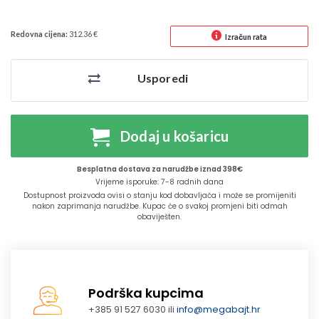
Redovna cijena:
312.36 €
Izračun rata
Usporedi
Dodaj u košaricu
Besplatna dostava za narudžbe iznad 398€
Vrijeme isporuke: 7-8 radnih dana
Dostupnost proizvoda ovisi o stanju kod dobavljača i može se promijeniti
nakon zaprimanja narudžbe. Kupac će o svakoj promjeni biti odmah
obaviješten.
Podrška kupcima
+385 91 527 6030 ili
info@megabajt.hr