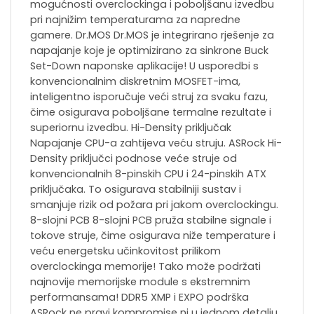
mogućnosti overclockinga i poboljšanu izvedbu
pri najnižim temperaturama za napredne
gamere. Dr.MOS Dr.MOS je integrirano rješenje za
napajanje koje je optimizirano za sinkrone Buck
Set-Down naponske aplikacije! U usporedbi s
konvencionalnim diskretnim MOSFET-ima,
inteligentno isporučuje veći struj za svaku fazu,
čime osigurava poboljšane termalne rezultate i
superiornu izvedbu. Hi-Density priključak
Napajanje CPU-a zahtijeva veću struju. ASRock Hi-
Density priključci podnose veće struje od
konvencionalnih 8-pinskih CPU i 24-pinskih ATX
priključaka. To osigurava stabilniji sustav i
smanjuje rizik od požara pri jakom overclockingu.
8-slojni PCB 8-slojni PCB pruža stabilne signale i
tokove struje, čime osigurava niže temperature i
veću energetsku učinkovitost prilikom
overclockinga memorije! Tako može podržati
najnovije memorijske module s ekstremnim
performansama! DDR5 XMP i EXPO podrška
ASRock ne pravi kompromise ni u jednom detalju,