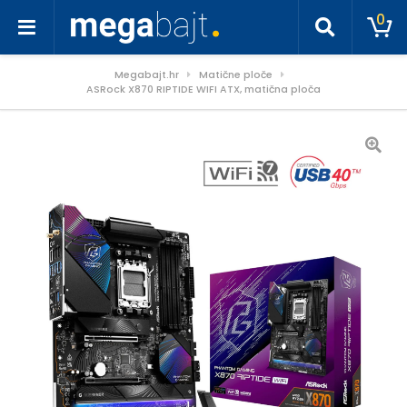
0
Megabajt.hr
Matične ploče
ASRock X870 RIPTIDE WIFI ATX, matična ploča