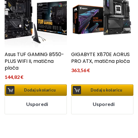
Asus TUF GAMING B550-
GIGABYTE X870E AORUS
PLUS WIFI II, matična
PRO ATX, matična ploča
ploča
363,56
€
144,82
€
Dodaj u košaricu
Dodaj u košaricu
Usporedi
Usporedi