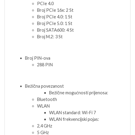
PCIe 4.0
Broj PCIe 16x: 2 St
Broj PCIe 4.0: 1 St
Broj PCIe 5.0: 1 St
Broj SATA600: 4 St
Broj M.2: 3 St
Broj PIN-ova
288 PIN
Bežična povezanost
Bežične mogućnosti prijenosa:
Bluetooth
WLAN
WLAN standard: Wi-Fi 7
WLAN frekvencijski pojas:
2,4 GHz
5 GHz