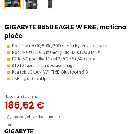
GIGABYTE B850 EAGLE WIFI6E, matična
ploča
Podržava 7000/8000/9000 seriju Ryzen procesora
Podrška za DDR5 memoriju do 8200(O.C) MHz
PCIe 5.0 podrška, i 3x M.2 PCIe 5.0/4.0 slota
8+2+2 fazni dizajn dostave snage
Realtek 1G LAN, Wi-Fi 6E, Bluetooth 5.3
USB Type-C priključak
Naša najniža cijena:
185,52
€
* Cijena za gotovinsko plaćanje
Brand