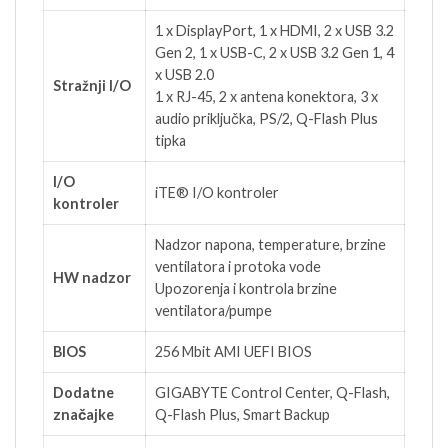
1 x DisplayPort, 1 x HDMI, 2 x USB 3.2
Gen 2, 1 x USB-C, 2 x USB 3.2 Gen 1, 4
x USB 2.0
Stražnji I/O
1 x RJ-45, 2 x antena konektora, 3 x
audio priključka, PS/2, Q-Flash Plus
tipka
I/O
iTE® I/O kontroler
kontroler
Nadzor napona, temperature, brzine
ventilatora i protoka vode
HW nadzor
Upozorenja i kontrola brzine
ventilatora/pumpe
BIOS
256 Mbit AMI UEFI BIOS
Dodatne
GIGABYTE Control Center, Q-Flash,
značajke
Q-Flash Plus, Smart Backup