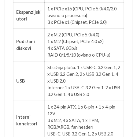
1 x PCIe x16 (CPU, PCIe 5.0/4.0/3.0
Ekspanzijski
ovisno o procesoru)
utori
3 x PCIe x1 (Chipset, PCIe 3.0)
2 x M.2 (CPU, PCIe 5.0/4.0)
Podržani
1 x M.2 (Chipset, PCIe 4.0 x2)
diskovi
4 x SATA 6Gb/s
RAID 0/1/5/10 (ovisno o CPU-u)
Stražnja ploča: 1 x USB-C 3.2 Gen 1, 2
x USB 3.2 Gen 2, 2 x USB 3.2 Gen 1, 4
USB
x USB 2.0
Interno: 1 x USB-C 3.2 Gen 1, 2 x USB
3.2 Gen 1, 4 x USB 2.0
1 x 24-pin ATX, 1 x 8-pin + 1 x 4-pin
12V
Interni
3 x M.2, 4 x SATA, 1 x TPM,
konektori
RGB/ARGB, fan headeri
USB-C, USB 3.2 Gen 1, 2 x USB 2.0