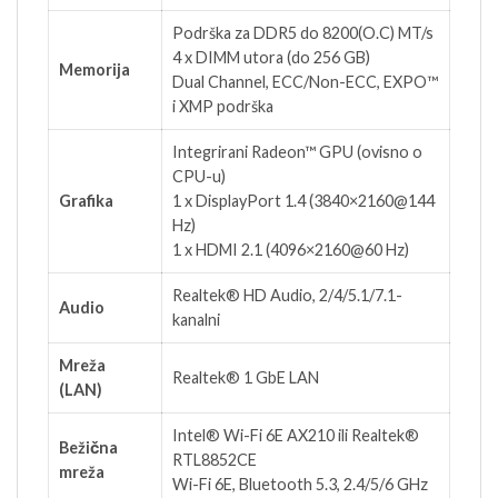
Podrška za DDR5 do 8200(O.C) MT/s
4 x DIMM utora (do 256 GB)
Memorija
Dual Channel, ECC/Non-ECC, EXPO™
i XMP podrška
Integrirani Radeon™ GPU (ovisno o
CPU-u)
Grafika
1 x DisplayPort 1.4 (3840×2160@144
Hz)
1 x HDMI 2.1 (4096×2160@60 Hz)
Realtek® HD Audio, 2/4/5.1/7.1-
Audio
kanalni
Mreža
Realtek® 1 GbE LAN
(LAN)
Intel® Wi-Fi 6E AX210 ili Realtek®
Bežična
RTL8852CE
mreža
Wi-Fi 6E, Bluetooth 5.3, 2.4/5/6 GHz