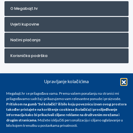
O Megabajt.hr
Uvjeti kupovine
Načini plaćanja
Korisnička podrška
Upravljanje kolačićima
Megabajt.hr se prilagođava vama. Prema vašem ponašanju na stranici mi
prilagođavamo sadržaj i prikazujemo vam relevantne ponude i proizvode.
Pritiskom na gumb 'Svi kolačići' ili bilo koju poveznicu izvan ovog prostora
Za artikle kojih trenutno nema u ponudi obratite nam se na
također pristajete na korištenje cookiesa (kolačića) i proslijeđivanje
info@megabajt.hr. Sve cijene su informativnog karaktera i podložne su
informacija kako bi prikazivali ciljane reklame na
društvenim mrežama i
promjenama, a
drugim stranicama
.
Možete isključiti personalizaciju i ciljano oglašavanje u
iskazane su za avansno plaćanje(gotovina) u Eurima i uključuju PDV. Sve
bilo kojem trenutku u postavkama privatnosti.
cijene su iskazane isključivo za kupovinu putem webshop-a i mogu