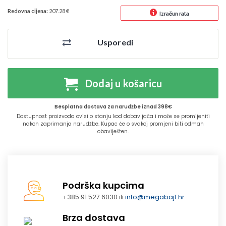
Redovna cijena:
207.28 €
Izračun rata
Usporedi
Dodaj u košaricu
Besplatna dostava za narudžbe iznad 398€
Dostupnost proizvoda ovisi o stanju kod dobavljača i može se promijeniti
nakon zaprimanja narudžbe. Kupac će o svakoj promjeni biti odmah
obaviješten.
Podrška kupcima
+385 91 527 6030 ili
info@megabajt.hr
Brza dostava