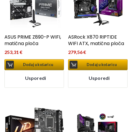
ASUS PRIME Z890-P WIFI,
ASRock X870 RIPTIDE
matična ploča
WIFI ATX, matična ploča
253,31
€
279,56
€
Dodaj u košaricu
Dodaj u košaricu
Usporedi
Usporedi