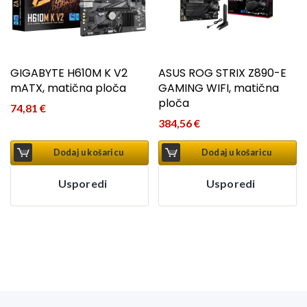
GIGABYTE H610M K V2
ASUS ROG STRIX Z890-E
mATX, matična ploča
GAMING WIFI, matična
ploča
74,81
€
384,56
€
Dodaj u košaricu
Dodaj u košaricu
Usporedi
Usporedi