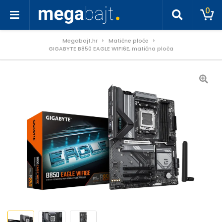
0
Megabajt.hr
Matične ploče
GIGABYTE B850 EAGLE WIFI6E, matična ploča