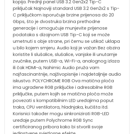
kopija. Prednji panel USB 3.2 Gen2x2 Tip-C
priključak Najnoviji standard USB 3.2 Gen2x2 s Tip-
C priključkom isporučuje brzine prijenosa do 20
Gbps, što je dvostruka brzina prethodne
generacije i omogućuje munjevite prijenose
podataka s dizajnom USB Tip-C koji se može
umetnuti s obje strane, pri čemu se utikač uklapa
u bilo kojem smjeru. Audio koji je važan Bez obzira
koristite li slušalice, slušalice, vanjske ili unutarnje
zvučnike, putem USB-a, Wi-Fi-a, analognog izlaza
ili čak HDMI-a, Nahimic Audio pruža vam
najfascinantnije, najživopisnije i najdetaljnije audio
iskustvo. POLYCHROME RGB Ova matična ploča
ima ugrađene RGB priključke i adresabilne RGB
priključke, putem kojih se matična ploča može
povezati s kompatibilnim LED uređajima poput
traka, CPU ventilatora, hladnjaka, kućišta itd.
Korisnici također mogu sinkronizirati RGB-LED
uređaje putem Polychrome RGB Sync
certificiranog pribora kako bi stvorili svoje
jedinstvene svjetlosne efekte.