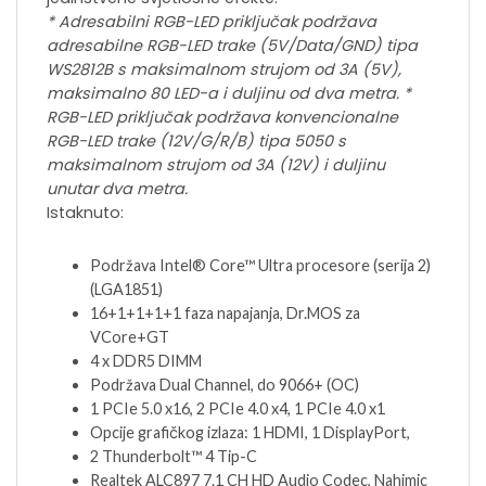
* Adresabilni RGB-LED priključak podržava
adresabilne RGB-LED trake (5V/Data/GND) tipa
WS2812B s maksimalnom strujom od 3A (5V),
maksimalno 80 LED-a i duljinu od dva metra. *
RGB-LED priključak podržava konvencionalne
RGB-LED trake (12V/G/R/B) tipa 5050 s
maksimalnom strujom od 3A (12V) i duljinu
unutar dva metra.
Istaknuto:
Podržava Intel® Core™ Ultra procesore (serija 2)
(LGA1851)
16+1+1+1+1 faza napajanja, Dr.MOS za
VCore+GT
4 x DDR5 DIMM
Podržava Dual Channel, do 9066+ (OC)
1 PCIe 5.0 x16, 2 PCIe 4.0 x4, 1 PCIe 4.0 x1
Opcije grafičkog izlaza: 1 HDMI, 1 DisplayPort,
2 Thunderbolt™ 4 Tip-C
Realtek ALC897 7.1 CH HD Audio Codec, Nahimic