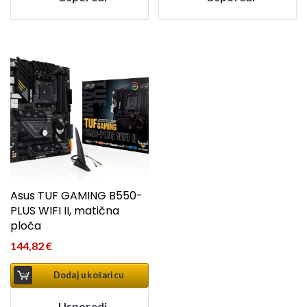
Asus TUF GAMING B550-
PLUS WIFI II, matična
ploča
144,82
€
Dodaj u košaricu
Usporedi