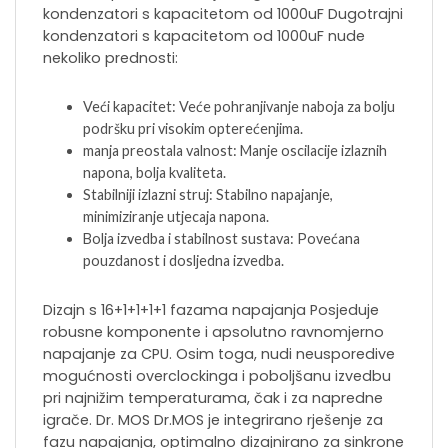
kondenzatori s kapacitetom od 1000uF Dugotrajni
kondenzatori s kapacitetom od 1000uF nude
nekoliko prednosti:
Veći kapacitet: Veće pohranjivanje naboja za bolju
podršku pri visokim opterećenjima.
manja preostala valnost: Manje oscilacije izlaznih
napona, bolja kvaliteta.
Stabilniji izlazni struj: Stabilno napajanje,
minimiziranje utjecaja napona.
Bolja izvedba i stabilnost sustava: Povećana
pouzdanost i dosljedna izvedba.
Dizajn s 16+1+1+1+1 fazama napajanja Posjeduje
robusne komponente i apsolutno ravnomjerno
napajanje za CPU. Osim toga, nudi neusporedive
mogućnosti overclockinga i poboljšanu izvedbu
pri najnižim temperaturama, čak i za napredne
igrače. Dr. MOS Dr.MOS je integrirano rješenje za
fazu napajanja, optimalno dizajnirano za sinkrone