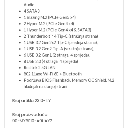
Audio
4 SATA3
1 Blazing M.2 (PCIe Gen5 x4)
2 Hyper M.2 (PCIe Gen4 x4)
1 Hyper M.2 (PCIe Gen4 x4 & SATA3)
2 Thunderbolt™ 4 Tip-C (stražnja strana)
1 USB 3.2 Gen2x2 Tip-C (prednja strana),
1 USB 3.2 Gen2 Tip-A (stražnja strana),
6 USB 3.2 Gen1 (2 straga, 4 sprijeda),
8 USB 2.0 (4 straga, 4 sprijeda)
Realtek 2.5G LAN
802.11axe Wi-Fi 6E + Bluetooth
Podržava BIOS Flashback, Memory OC Shield, M.2
hladnjak na donjoj strani
Broj artikla 2310-1LY
Broj proizvođača
90-MXBP10-A0UAYZ