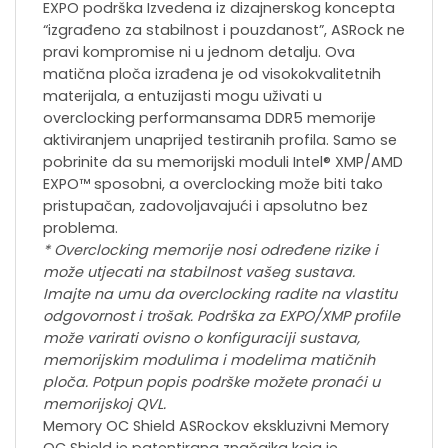
EXPO podrška Izvedena iz dizajnerskog koncepta
“izgrađeno za stabilnost i pouzdanost”, ASRock ne
pravi kompromise ni u jednom detalju. Ova
matična ploča izrađena je od visokokvalitetnih
materijala, a entuzijasti mogu uživati u
overclocking performansama DDR5 memorije
aktiviranjem unaprijed testiranih profila. Samo se
pobrinite da su memorijski moduli Intel® XMP/AMD
EXPO™ sposobni, a overclocking može biti tako
pristupačan, zadovoljavajući i apsolutno bez
problema.
* Overclocking memorije nosi određene rizike i
može utjecati na stabilnost vašeg sustava.
Imajte na umu da overclocking radite na vlastitu
odgovornost i trošak. Podrška za EXPO/XMP profile
može varirati ovisno o konfiguraciji sustava,
memorijskim modulima i modelima matičnih
ploča. Potpun popis podrške možete pronaći u
memorijskoj QVL.
Memory OC Shield ASRockov ekskluzivni Memory