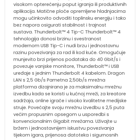
visokom opterećenju poput igranja ili produktivnih
aplikacija. Matične ploče opremljene hladnjacima
mogu učinkovito odvoditi toplinsku energiju i tako
bez napora osigurati stabilnost i trajnost
sustava. Thunderbolt™ 4 Tip-C Thunderbolt™ 4
tehnologija donosi brzinu i svestranost
modernom USB Tip-C i nudi brzu i jednostavnu
razinu povezivanja za rad ili kod kuće. Omogućuje
munjevito brzi prijenos podataka do 40 Gbit/s i
povezuje vanjske monitore, Thunderbolt™ i USB
uređaje s jednim Thunderbolt 4 kabelom. Dragon
LAN s 2,5 Gb/s Pametna 2,5Gb/s mrežna
platforma dizajnirana je za maksimalnu mrežnu
izvedbu kada se koristi u kućnoj mreži, za kreatore
sadržaja, online igrače i visoko kvalitetne medijske
struje. Povećajte svoju mrežnu izvedbu s 2,5 puta
većim propusnim opsegom u usporedbi s
konvencionalnim Gigabit mrežama. Uživajte u
bržem i jednostavnijem iskustvu povezivanja
tijekom igara, prijenosa datoteka i sigurnosnih