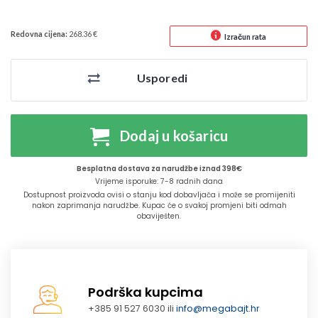
Redovna cijena:
268.36 €
Izračun rata
Usporedi
Dodaj u košaricu
Besplatna dostava za narudžbe iznad 398€
Vrijeme isporuke: 7-8 radnih dana
Dostupnost proizvoda ovisi o stanju kod dobavljača i može se promijeniti
nakon zaprimanja narudžbe. Kupac će o svakoj promjeni biti odmah
obaviješten.
Podrška kupcima
+385 91 527 6030 ili
info@megabajt.hr