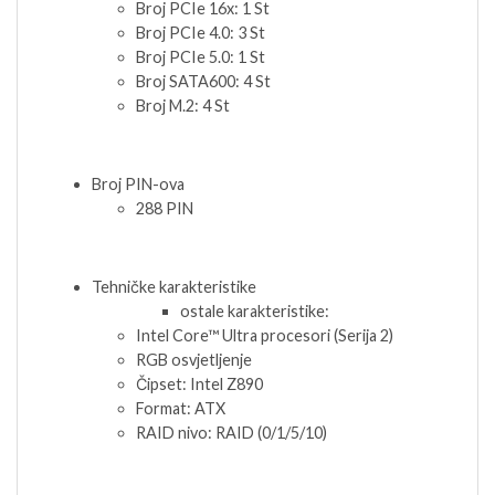
Broj PCIe 16x: 1 St
Broj PCIe 4.0: 3 St
Broj PCIe 5.0: 1 St
Broj SATA600: 4 St
Broj M.2: 4 St
Broj PIN-ova
288 PIN
Tehničke karakteristike
ostale karakteristike:
Intel Core™ Ultra procesori (Serija 2)
RGB osvjetljenje
Čipset: Intel Z890
Format: ATX
RAID nivo: RAID (0/1/5/10)