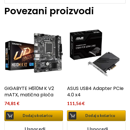
Povezani proizvodi
GIGABYTE H610M K V2
ASUS USB4 Adapter PCIe
mATX, matična ploča
4.0 x4
74,81
€
111,56
€
Dodaj u košaricu
Dodaj u košaricu
Usporedi
Usporedi