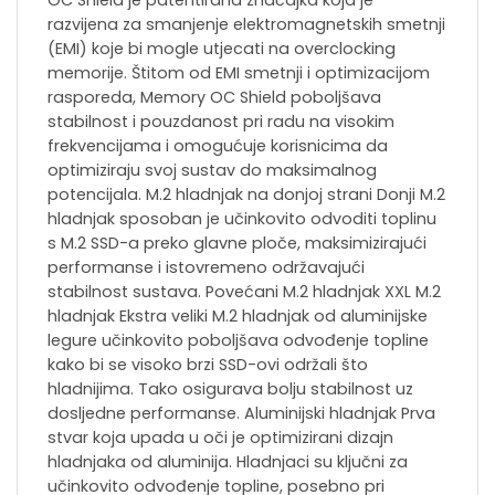
OC Shield je patentirana značajka koja je
razvijena za smanjenje elektromagnetskih smetnji
(EMI) koje bi mogle utjecati na overclocking
memorije. Štitom od EMI smetnji i optimizacijom
rasporeda, Memory OC Shield poboljšava
stabilnost i pouzdanost pri radu na visokim
frekvencijama i omogućuje korisnicima da
optimiziraju svoj sustav do maksimalnog
potencijala. M.2 hladnjak na donjoj strani Donji M.2
hladnjak sposoban je učinkovito odvoditi toplinu
s M.2 SSD-a preko glavne ploče, maksimizirajući
performanse i istovremeno održavajući
stabilnost sustava. Povećani M.2 hladnjak XXL M.2
hladnjak Ekstra veliki M.2 hladnjak od aluminijske
legure učinkovito poboljšava odvođenje topline
kako bi se visoko brzi SSD-ovi održali što
hladnijima. Tako osigurava bolju stabilnost uz
dosljedne performanse. Aluminijski hladnjak Prva
stvar koja upada u oči je optimizirani dizajn
hladnjaka od aluminija. Hladnjaci su ključni za
učinkovito odvođenje topline, posebno pri