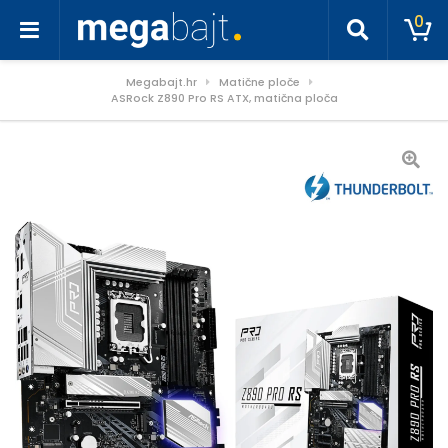
0
Megabajt.hr
Matične ploče
ASRock Z890 Pro RS ATX, matična ploča