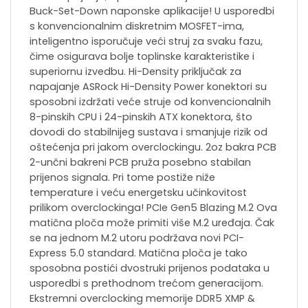
Buck-Set-Down naponske aplikacije! U usporedbi
s konvencionalnim diskretnim MOSFET-ima,
inteligentno isporučuje veći struj za svaku fazu,
čime osigurava bolje toplinske karakteristike i
superiornu izvedbu. Hi-Density priključak za
napajanje ASRock Hi-Density Power konektori su
sposobni izdržati veće struje od konvencionalnih
8-pinskih CPU i 24-pinskih ATX konektora, što
dovodi do stabilnijeg sustava i smanjuje rizik od
oštećenja pri jakom overclockingu. 2oz bakra PCB
2-unčni bakreni PCB pruža posebno stabilan
prijenos signala. Pri tome postiže niže
temperature i veću energetsku učinkovitost
prilikom overclockinga! PCIe Gen5 Blazing M.2 Ova
matična ploča može primiti više M.2 uređaja. Čak
se na jednom M.2 utoru podržava novi PCI-
Express 5.0 standard. Matična ploča je tako
sposobna postići dvostruki prijenos podataka u
usporedbi s prethodnom trećom generacijom.
Ekstremni overclocking memorije DDR5 XMP &