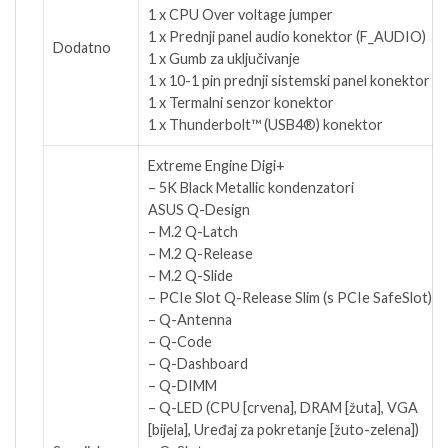
1 x CPU Over voltage jumper
1 x Prednji panel audio konektor (F_AUDIO)
Dodatno
1 x Gumb za uključivanje
1 x 10-1 pin prednji sistemski panel konektor
1 x Termalni senzor konektor
1 x Thunderbolt™ (USB4®) konektor
Extreme Engine Digi+
– 5K Black Metallic kondenzatori
ASUS Q-Design
– M.2 Q-Latch
– M.2 Q-Release
– M.2 Q-Slide
– PCIe Slot Q-Release Slim (s PCIe SafeSlot)
– Q-Antenna
– Q-Code
– Q-Dashboard
– Q-DIMM
– Q-LED (CPU [crvena], DRAM [žuta], VGA
[bijela], Uređaj za pokretanje [žuto-zelena])