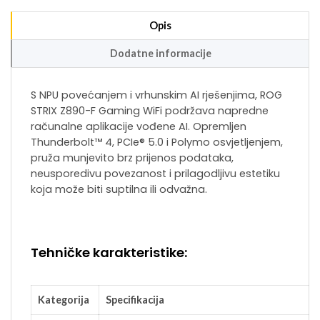
Opis
Dodatne informacije
S NPU povećanjem i vrhunskim AI rješenjima, ROG
STRIX Z890-F Gaming WiFi podržava napredne
računalne aplikacije vođene AI. Opremljen
Thunderbolt™ 4, PCIe® 5.0 i Polymo osvjetljenjem,
pruža munjevito brz prijenos podataka,
neusporedivu povezanost i prilagodljivu estetiku
koja može biti suptilna ili odvažna.
Tehničke karakteristike:
Kategorija
Specifikacija