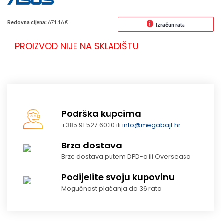
Redovna cijena:
671.16 €
Izračun rata
PROIZVOD NIJE NA SKLADIŠTU
Podrška kupcima
+385 91 527 6030 ili
info@megabajt.hr
Brza dostava
Brza dostava putem DPD-a ili Overseasa
Podijelite svoju kupovinu
Mogućnost plaćanja do 36 rata