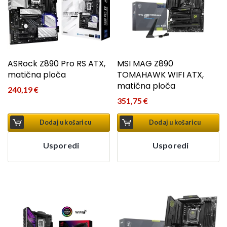
ASRock Z890 Pro RS ATX,
MSI MAG Z890
matična ploča
TOMAHAWK WIFI ATX,
matična ploča
240,19
€
351,75
€
Dodaj u košaricu
Dodaj u košaricu
Usporedi
Usporedi