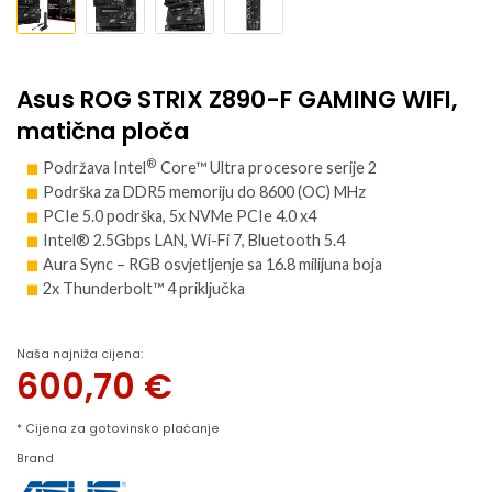
Asus ROG STRIX Z890-F GAMING WIFI,
matična ploča
®
Podržava
Intel
Core™ Ultra
procesore serije 2
Podrška za DDR5 memoriju do 8600 (OC) MHz
PCIe 5.0 podrška, 5x NVMe PCIe 4.0 x4
Intel® 2.5Gbps LAN, Wi-Fi 7, Bluetooth 5.4
Aura Sync – RGB osvjetljenje sa 16.8 milijuna boja
2x Thunderbolt™ 4 priključka
Naša najniža cijena:
600,70
€
* Cijena za gotovinsko plaćanje
Brand