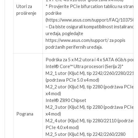
Utori za
* Provjerite PCIe bifurcation tablicu na stranici
proširenje
podrške
(https://www.asus.com/support/FAQ/1037507/
– Da biste osigurali kompatibilnost instaliranog
uređaja, pogledajte
https://www.asus.com/support/ za popis
podržanih perifernih uređaja.
Podrška za 5 x M.2 utora i 4 x SATA 6Gb/s port
Intel® Core™ Ultra procesori (Serija 2)*
M.2_1 utor (Ključ M), tip 2242/2260/2280/2211
(podržava PCIe 5.0 x4 mod)
M.2_2 utor (Ključ M), tip 2280 (podržava PCIe 4
x4 mod)
Intel® Z890 Chipset
M.2_3 utor (Ključ M), tip 2280 (podržava PCIe 4
Pograna
x4 mod)
M.2_4 utor (Ključ M), tip 2280/22110 (podržava
PCIe 4.0 x4 mod)
M.2_5 utor (Ključ M), tip 2242/2260/2280