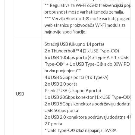
** Regulativa za Wi-Fi 6GHz frekvencijski pojas 
propusnost može varirati između zemalja.
*** Verzija Bluetooth® može varirati, pogledaj
web stranicu proizvođača Wi-Fi modula za
najnovije specifikacije.
Stražnji USB (Ukupno 14 porta)
2 x Thunderbolt™ 4 (2 x USB Type-C®)
6 x USB 10Gbps porta (4 x Type-A + 1 x USB
Type-C®* + 1 x USB Type-C® s do 30W PD
brzim punjenjem)**
4 x USB 5Gbps porta (4 x Type-A)
2 x USB 2.0 porta
Prednji USB (Ukupno 9 porta)
USB
1 x USB 20Gbps konektor (1 x USB Type-C®)
2 x USB 5Gbps konektora podržavaju dodatna 
USB 5Gbps porta
2 x USB 2.0 konektora podržavaju dodatna 4 U
2.0 porta
* USB Type-C® izlaz napajanja: 5V/3A