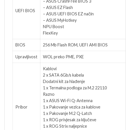
– ASUS CrashFree BIOS 3
– ASUS EZ Flash
UEFI BIOS
– ASUS UEFI BIOS EZ način
– ASUS MyHotkey
NPU Boost
FlexKey
BIOS
256 Mb Flash ROM, UEFI AMI BIOS
Upravljivost
WOL preko PME, PXE
Kablovi
2 x SATA 6Gb/s kabela
Dodatni kit za hlađenje
1 x Termalna podloga za M.2 22110
Razno
1 x ASUS Wi-Fi Q-Antenna
Pribor
1 x Pakovanje vezica za kablove
1 x Pakovanje M.2 Q-Latch
1 x ROG privjesak za ključeve
1 x ROG Strix naljepnice