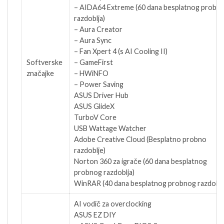
– AIDA64 Extreme (60 dana besplatnog probn
razdoblja)
– Aura Creator
– Aura Sync
– Fan Xpert 4 (s AI Cooling II)
Softverske
– GameFirst
značajke
– HWiNFO
– Power Saving
ASUS Driver Hub
ASUS GlideX
TurboV Core
USB Wattage Watcher
Adobe Creative Cloud (Besplatno probno
razdoblje)
Norton 360 za igrače (60 dana besplatnog
probnog razdoblja)
WinRAR (40 dana besplatnog probnog razdoblj
AI vodič za overclocking
ASUS EZ DIY