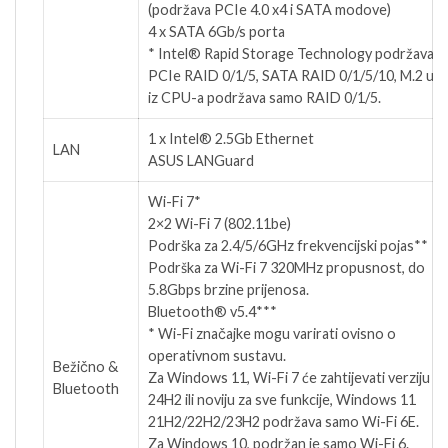
(podržava PCIe 4.0 x4 i SATA modove)
4 x SATA 6Gb/s porta
* Intel® Rapid Storage Technology podržava
PCIe RAID 0/1/5, SATA RAID 0/1/5/10, M.2 ut
iz CPU-a podržava samo RAID 0/1/5.
1 x Intel® 2.5Gb Ethernet
LAN
ASUS LANGuard
Wi-Fi 7*
2×2 Wi-Fi 7 (802.11be)
Podrška za 2.4/5/6GHz frekvencijski pojas**
Podrška za Wi-Fi 7 320MHz propusnost, do
5.8Gbps brzine prijenosa.
Bluetooth® v5.4***
* Wi-Fi značajke mogu varirati ovisno o
operativnom sustavu.
Bežično &
Za Windows 11, Wi-Fi 7 će zahtijevati verziju
Bluetooth
24H2 ili noviju za sve funkcije, Windows 11
21H2/22H2/23H2 podržava samo Wi-Fi 6E.
Za Windows 10, podržan je samo Wi-Fi 6.