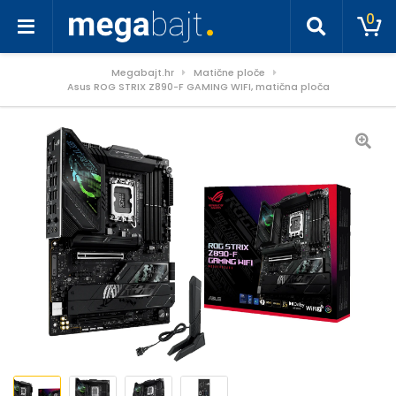
0
Megabajt.hr
Matične ploče
Asus ROG STRIX Z890-F GAMING WIFI, matična ploča