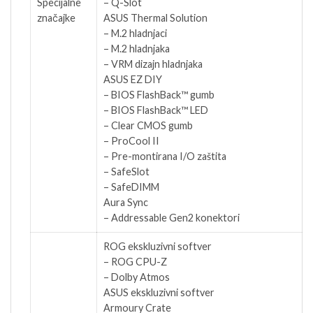
Specijalne
– Q-Slot
značajke
ASUS Thermal Solution
– M.2 hladnjaci
– M.2 hladnjaka
– VRM dizajn hladnjaka
ASUS EZ DIY
– BIOS FlashBack™ gumb
– BIOS FlashBack™ LED
– Clear CMOS gumb
– ProCool II
– Pre-montirana I/O zaštita
– SafeSlot
– SafeDIMM
Aura Sync
– Addressable Gen2 konektori
ROG ekskluzivni softver
– ROG CPU-Z
– Dolby Atmos
ASUS ekskluzivni softver
Armoury Crate