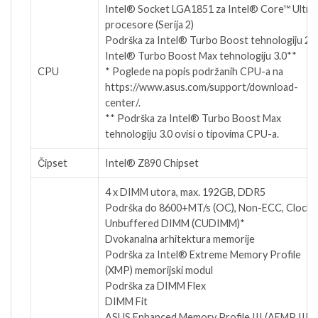
Intel® Socket LGA1851 za Intel® Core™ Ultra
procesore (Serija 2)
Podrška za Intel® Turbo Boost tehnologiju 2.0 
Intel® Turbo Boost Max tehnologiju 3.0**
CPU
* Poglede na popis podržanih CPU-a na
https://www.asus.com/support/download-
center/.
** Podrška za Intel® Turbo Boost Max
tehnologiju 3.0 ovisi o tipovima CPU-a.
Čipset
Intel® Z890 Chipset
4 x DIMM utora, max. 192GB, DDR5
Podrška do 8600+MT/s (OC), Non-ECC, Clocke
Unbuffered DIMM (CUDIMM)*
Dvokanalna arhitektura memorije
Podrška za Intel® Extreme Memory Profile
(XMP) memorijski modul
Podrška za DIMM Flex
DIMM Fit
ASUS Enhanced Memory Profile III (AEMP III)