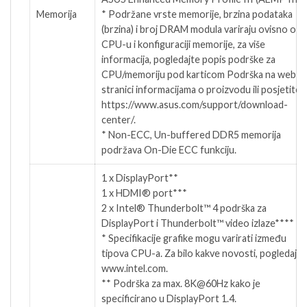
Memorija
* Podržane vrste memorije, brzina podataka
(brzina) i broj DRAM modula variraju ovisno o
CPU-u i konfiguraciji memorije, za više
informacija, pogledajte popis podrške za
CPU/memoriju pod karticom Podrška na web
stranici informacijama o proizvodu ili posjetite
https://www.asus.com/support/download-
center/.
* Non-ECC, Un-buffered DDR5 memorija
podržava On-Die ECC funkciju.
1 x DisplayPort**
1 x HDMI® port***
2 x Intel® Thunderbolt™ 4 podrška za
DisplayPort i Thunderbolt™ video izlaze****
* Specifikacije grafike mogu varirati između
tipova CPU-a. Za bilo kakve novosti, pogledajte
www.intel.com.
** Podrška za max. 8K@60Hz kako je
specificirano u DisplayPort 1.4.