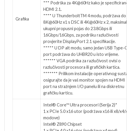
*** Podrška za 4K@60Hz kako je specificirano 
HDMI 2.1.
**** U ThunderboltTM 4 modu, podržava do
Grafika
8K@60Hz x1 s DSC ili 4K@60Hz x 2, maksimalni
ukupni propusni pojas do 23.8Gbps ili
16Gbps/16Gbps, za podršku razlučivosti
provjerite DisplayPort 2.1 specifikacije.
***** U DP alt modu, samo jedan USB Type-C
port podržava do UHBR20 u isto vrijeme.
****** VGA podrška za razlučivost ovisi o
razlučivosti procesora ili grafičkih kartica.
******* Prilikom instalacije operativnog sustava
osigurajte da je vaš monitor spojen na HDMI
port na stražnjem I/O panelu ili na diskretnu
grafičku karticu.
Intel® Core™ Ultra procesori (Serija 2)*
1 x PCIe 5.0 x16 utor (podržava x16 ili x8/x4/x4
modove)
Intel® Z890 Chipset
1 x PCIe 4.0 x16 utor (podržava x4 mod)