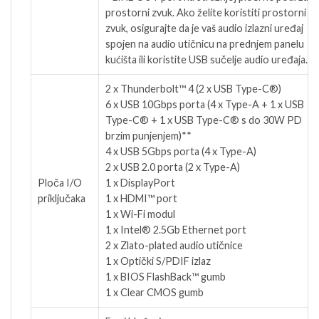
prostorni zvuk. Ako želite koristiti prostorni
zvuk, osigurajte da je vaš audio izlazni uređaj
spojen na audio utičnicu na prednjem panelu
kućišta ili koristite USB sučelje audio uređaja.
2 x Thunderbolt™ 4 (2 x USB Type-C®)
6 x USB 10Gbps porta (4 x Type-A + 1 x USB
Type-C® + 1 x USB Type-C® s do 30W PD
brzim punjenjem)**
4 x USB 5Gbps porta (4 x Type-A)
2 x USB 2.0 porta (2 x Type-A)
Ploča I/O
1 x DisplayPort
priključaka
1 x HDMI™ port
1 x Wi-Fi modul
1 x Intel® 2.5Gb Ethernet port
2 x Zlato-plated audio utičnice
1 x Optički S/PDIF izlaz
1 x BIOS FlashBack™ gumb
1 x Clear CMOS gumb