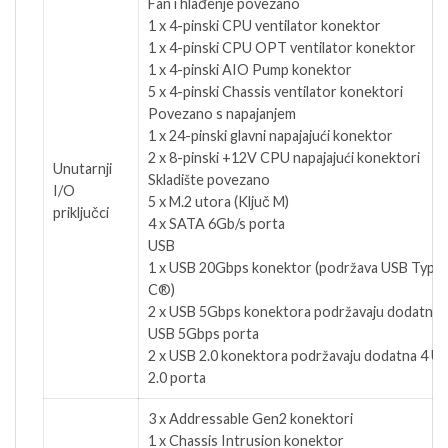
Fan i hlađenje povezano
1 x 4-pinski CPU ventilator konektor
1 x 4-pinski CPU OPT ventilator konektor
1 x 4-pinski AIO Pump konektor
5 x 4-pinski Chassis ventilator konektori
Povezano s napajanjem
1 x 24-pinski glavni napajajući konektor
2 x 8-pinski +12V CPU napajajući konektori
Unutarnji
Skladište povezano
I/O
5 x M.2 utora (Ključ M)
priključci
4 x SATA 6Gb/s porta
USB
1 x USB 20Gbps konektor (podržava USB Type
C®)
2 x USB 5Gbps konektora podržavaju dodatna 
USB 5Gbps porta
2 x USB 2.0 konektora podržavaju dodatna 4 U
2.0 porta
3 x Addressable Gen2 konektori
1 x Chassis Intrusion konektor