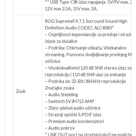
** USB Type-C® izlaz napajanja: 5V/9V max. 3A
12V max 2.5A, 15V max. 2A.
ROG SupremeFX 7.1 Surround Sound High
Definition Audio CODEC ALC4080*
– Osjetljivost impendancije za prednje i stražnje
izlaze za slušalice
– Podrška: Otkrivanje utikača, Višekanalno
streaming, Ponovno dodjeljivanje prednjeg MI
utičnice
– Visokokvalitetni 120 dB SNR stereo izlaz za
reprodukciju i 110 dB SNR ulaz za snimanje
– Podrška do 32-Bit/384 kHz reprodukcije
Značajke zvuka
Zvuk
– Audio Shielding
– Savitech SV3H712 AMP
– Zlato-plated audio utičnice
– Stražnji optički S/PDIF izlaz
– Premium audio kondenzatori
– Audio pokrov
* LINE OUT port na stražnjoj ploči ne podržava