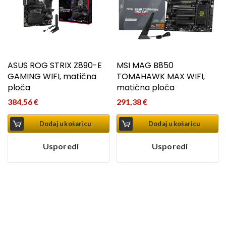
ASUS ROG STRIX Z890-E
MSI MAG B850
GAMING WIFI, matična
TOMAHAWK MAX WIFI,
ploča
matična ploča
384,56
€
291,38
€
Dodaj u košaricu
Dodaj u košaricu
Usporedi
Usporedi