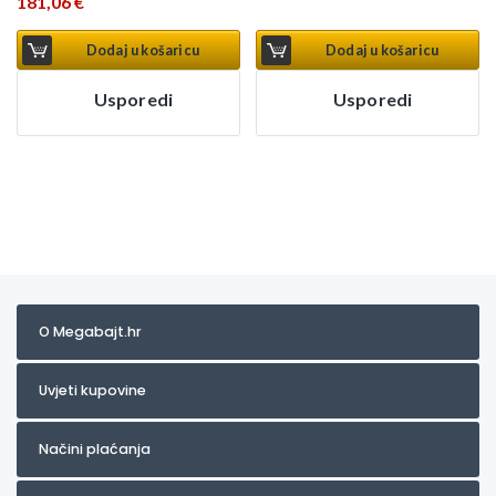
181,06
€
Dodaj u košaricu
Dodaj u košaricu
Usporedi
Usporedi
O Megabajt.hr
Uvjeti kupovine
Načini plaćanja