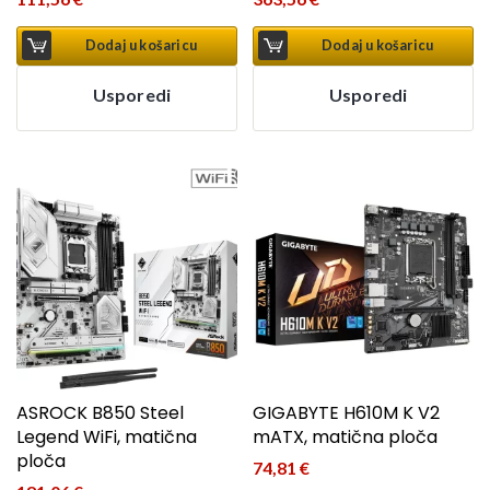
Dodaj u košaricu
Dodaj u košaricu
Usporedi
Usporedi
ASROCK B850 Steel
GIGABYTE H610M K V2
Legend WiFi, matična
mATX, matična ploča
ploča
74,81
€