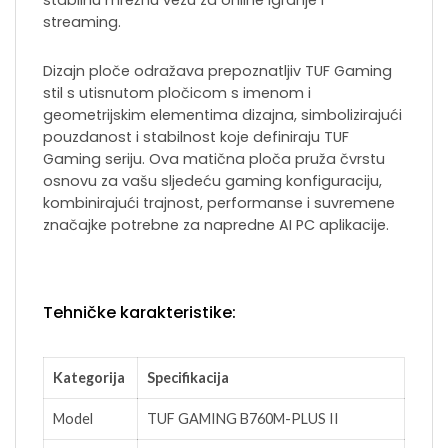
stabilnu mrežnu vezu za online igranje i
streaming.
Dizajn ploče odražava prepoznatljiv TUF Gaming
stil s utisnutom pločicom s imenom i
geometrijskim elementima dizajna, simbolizirajući
pouzdanost i stabilnost koje definiraju TUF
Gaming seriju. Ova matična ploča pruža čvrstu
osnovu za vašu sljedeću gaming konfiguraciju,
kombinirajući trajnost, performanse i suvremene
značajke potrebne za napredne AI PC aplikacije.
Tehničke karakteristike:
Kategorija
Specifikacija
Model
TUF GAMING B760M-PLUS II