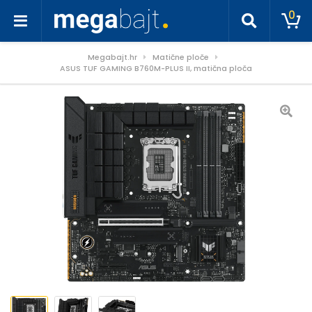
0
Megabajt.hr
Matične ploče
ASUS TUF GAMING B760M-PLUS II, matična ploča