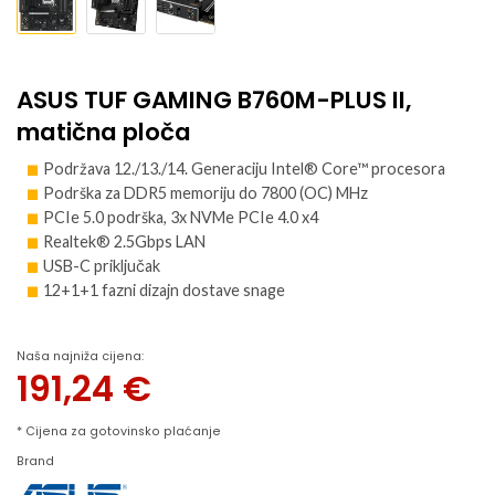
ASUS TUF GAMING B760M-PLUS II,
matična ploča
Podržava 12./13./14. Generaciju Intel® Core™ procesora
Podrška za DDR5 memoriju do 7800 (OC) MHz
PCIe 5.0 podrška, 3x NVMe PCIe 4.0 x4
Realtek® 2.5Gbps LAN
USB-C priključak
12+1+1 fazni dizajn dostave snage
Naša najniža cijena:
191,24
€
* Cijena za gotovinsko plaćanje
Brand