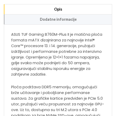
Opis
Dodatne informacije
ASUS TUF Gaming B760M-Plus II je matična ploča
formata mATX dizajnirana za najnovije Intel®
Core™ procesore 13. i 14. generacije, pružajući
izdržljivost i performanse potrebne za intenzivno
igranje. Opremljena je 12+1+1 fazama napajanja,
gdje svaka može podnijeti do 50 ampera,
osiguravajući stabilnu isporuku energije za
zahtjevne zadatke.
Ploča podržava DDR5 memoriju, omogućujući
brže učitavanje i poboljšane performanse
sustava. Za grafičke kartice predviđen je PCIe 5.0
utor, pružajući veću propusnost za najnovije GPU-
ove. Uz to, dostupna su tri M.2 utora s PCIe 4.0
podrškom za brze NVMe SSD-ove, omogućujući