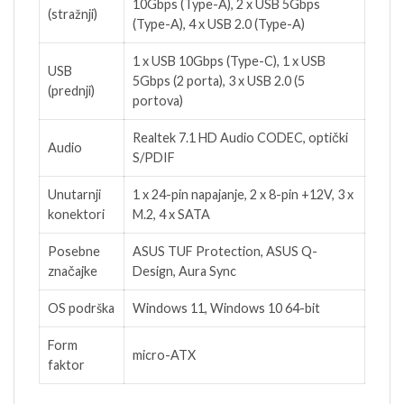
10Gbps (Type-A), 2 x USB 5Gbps
(stražnji)
(Type-A), 4 x USB 2.0 (Type-A)
1 x USB 10Gbps (Type-C), 1 x USB
USB
5Gbps (2 porta), 3 x USB 2.0 (5
(prednji)
portova)
Realtek 7.1 HD Audio CODEC, optički
Audio
S/PDIF
Unutarnji
1 x 24-pin napajanje, 2 x 8-pin +12V, 3 x
konektori
M.2, 4 x SATA
Posebne
ASUS TUF Protection, ASUS Q-
značajke
Design, Aura Sync
OS podrška
Windows 11, Windows 10 64-bit
Form
micro-ATX
faktor