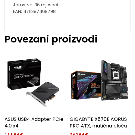
Jamstvo: 36 mjeseci
EAN: 4711387469798
Povezani proizvodi
ASUS USB4 Adapter PCIe
GIGABYTE X870E AORUS
4.0 x4
PRO ATX, matična ploča
111,56
€
363,56
€