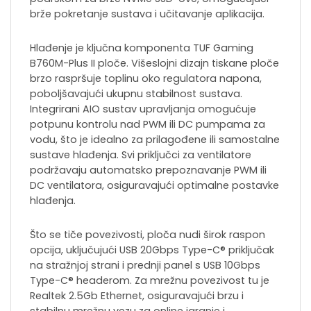
brže pokretanje sustava i učitavanje aplikacija.
Hlađenje je ključna komponenta TUF Gaming
B760M-Plus II ploče. Višeslojni dizajn tiskane ploče
brzo raspršuje toplinu oko regulatora napona,
poboljšavajući ukupnu stabilnost sustava.
Integrirani AIO sustav upravljanja omogućuje
potpunu kontrolu nad PWM ili DC pumpama za
vodu, što je idealno za prilagođene ili samostalne
sustave hlađenja. Svi priključci za ventilatore
podržavaju automatsko prepoznavanje PWM ili
DC ventilatora, osiguravajući optimalne postavke
hlađenja.
Što se tiče povezivosti, ploča nudi širok raspon
opcija, uključujući USB 20Gbps Type-C® priključak
na stražnjoj strani i prednji panel s USB 10Gbps
Type-C® headerom. Za mrežnu povezivost tu je
Realtek 2.5Gb Ethernet, osiguravajući brzu i