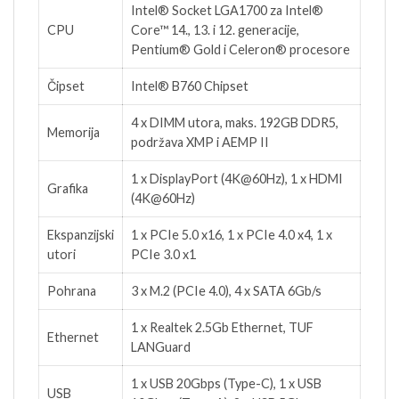
Intel® Socket LGA1700 za Intel®
CPU
Core™ 14., 13. i 12. generacije,
Pentium® Gold i Celeron® procesore
Čipset
Intel® B760 Chipset
4 x DIMM utora, maks. 192GB DDR5,
Memorija
podržava XMP i AEMP II
1 x DisplayPort (4K@60Hz), 1 x HDMI
Grafika
(4K@60Hz)
Ekspanzijski
1 x PCIe 5.0 x16, 1 x PCIe 4.0 x4, 1 x
utori
PCIe 3.0 x1
Pohrana
3 x M.2 (PCIe 4.0), 4 x SATA 6Gb/s
1 x Realtek 2.5Gb Ethernet, TUF
Ethernet
LANGuard
1 x USB 20Gbps (Type-C), 1 x USB
USB