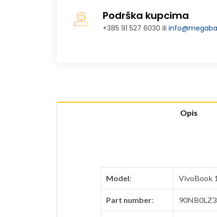
Podrška kupcima
+385 91 527 6030 ili
info@megabaj
Opis
Model
:
VivoBook 
Part number
:
90NB0LZ3