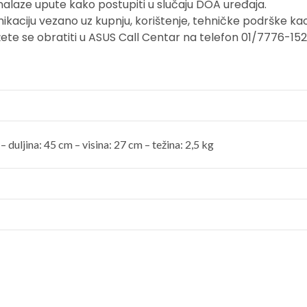
nalaze upute kako postupiti u slučaju DOA uređaja.
kaciju vezano uz kupnju, korištenje, tehničke podrške ka
ete se obratiti u ASUS Call Centar na telefon 01/7776-1
 – duljina: 45 cm – visina: 27 cm – težina: 2,5 kg