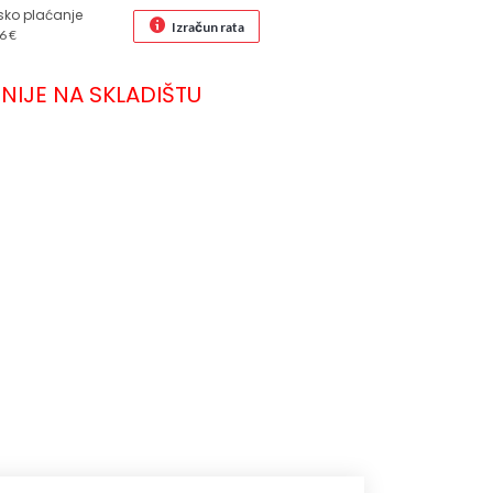
sko plaćanje
Izračun rata
6 €
NIJE NA SKLADIŠTU