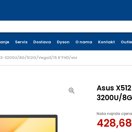
earch for:
ćanje
Servis
Dostava
Dyson
O nama
Kontakt
Outle
R3-3200U/8G/512G/Vega3/15.6″FHD/sivi
Asus X51
3200U/8G
Naša najniža cijena
428,6