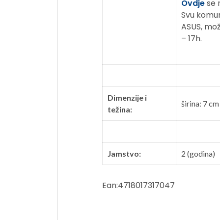
Ovdje
se 
Svu komuni
ASUS, mož
– 17h.
Dimenzije i
širina: 7 cm
težina:
Jamstvo:
2 (godina)
Ean:4718017317047