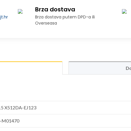
Brza dostava
t.hr
Brza dostava putem DPD-a ili
Overseasa
Do
15 X512DA-EJ123
-M01470