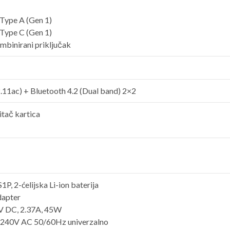
 Type A (Gen 1)
 Type C (Gen 1)
mbinirani priključak
.11ac) + Bluetooth 4.2 (Dual band) 2×2
tač kartica
P, 2-ćelijska Li-ion baterija
apter
V DC, 2.37A, 45W
~240V AC 50/60Hz univerzalno