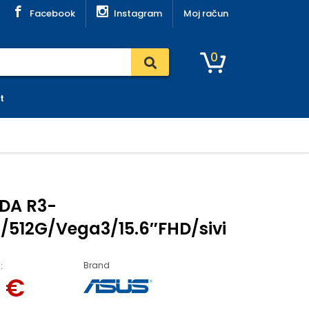
Facebook
Instagram
Moj račun
0
t
2DA R3-
/512G/Vega3/15.6″FHD/sivi
Brand
:
8
€