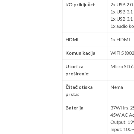
I/O priključci
:
2x USB 2.0
1x USB 3.1
1x USB 3.1
1x audio ko
HDMI
:
1x HDMI
Komunikacija
:
WiFi 5 (802
Utori za
Micro SD či
proširenje
:
Čitač otiska
Nema
prsta
:
Baterija
:
37WHrs, 2S1
45W AC Ad
Output: 19
Input: 100