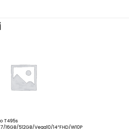
i
o T495s
n7/16GB/512GB/Vega10/14”FHD/W10P