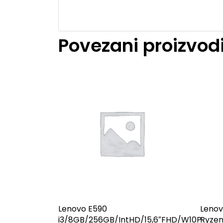
Povezani proizvod
Lenovo E590
Lenov
i3/8GB/256GB/IntHD/15,6″FHD/W10P
Ryze