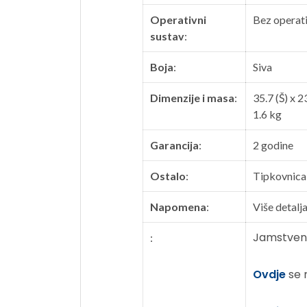
Operativni
Bez operat
sustav
:
Boja
:
Siva
Dimenzije i masa
:
35.7 (Š) x 2
1.6 kg
Garancija
:
2 godine
Ostalo
:
Tipkovnica
Napomena
:
Više detalj
Jamstveni 
:
Ovdje
se n