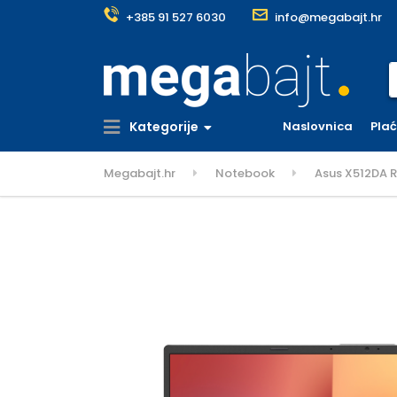
+385 91 527 6030
info@megabajt.hr
S
Kategorije
Naslovnica
Pla
Megabajt.hr
Notebook
Asus X512DA 