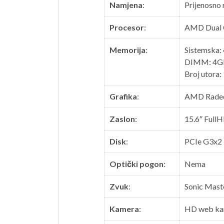
Namjena
:
Prijenosno 
Procesor
:
AMD Dual C
Memorija
:
Sistemska:
DIMM: 4G
Broj utora:
Grafika
:
AMD Radeo
Zaslon
:
15.6″ FullH
Disk
:
PCIe G3x2
Optički pogon
:
Nema
Zvuk
:
Sonic Mast
Kamera
:
HD web ka