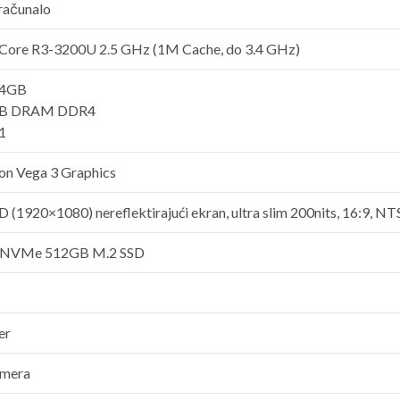
računalo
ore R3-3200U 2.5 GHz (1M Cache, do 3.4 GHz)
 4GB
B DRAM DDR4
 1
n Vega 3 Graphics
D (1920×1080) nereflektirajući ekran, ultra slim 200nits, 16:9, N
 NVMe 512GB M.2 SSD
er
mera