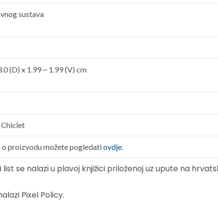
ivnog sustava
3.0 (D) x 1.99 ~ 1.99 (V) cm
 Chiclet
a o proizvodu možete pogledati
ovdje.
list se nalazi u plavoj knjižici priloženoj uz upute na hrvat
alazi Pixel Policy.