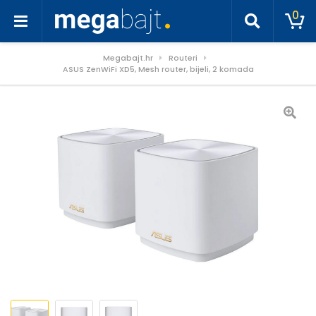
0
Megabajt.hr
Routeri
ASUS ZenWiFi XD5, Mesh router, bijeli, 2 komada