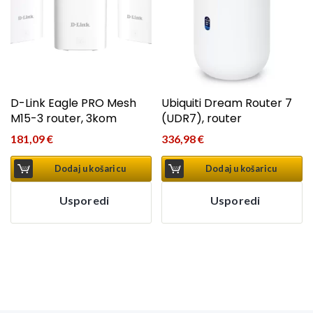
D-Link Eagle PRO Mesh
Ubiquiti Dream Router 7
M15-3 router, 3kom
(UDR7), router
181,09
€
336,98
€
Dodaj u košaricu
Dodaj u košaricu
Usporedi
Usporedi