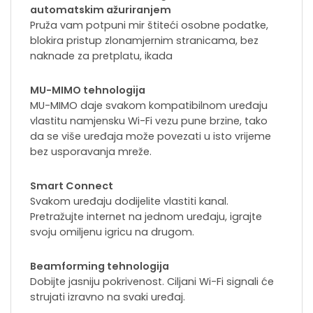
automatskim ažuriranjem
Pruža vam potpuni mir štiteći osobne podatke,
blokira pristup zlonamjernim stranicama, bez
naknade za pretplatu, ikada
MU-MIMO tehnologija
MU-MIMO daje svakom kompatibilnom uređaju
vlastitu namjensku Wi-Fi vezu pune brzine, tako
da se više uređaja može povezati u isto vrijeme
bez usporavanja mreže.
Smart Connect
Svakom uređaju dodijelite vlastiti kanal.
Pretražujte internet na jednom uređaju, igrajte
svoju omiljenu igricu na drugom.
Beamforming tehnologija
Dobijte jasniju pokrivenost. Ciljani Wi-Fi signali će
strujati izravno na svaki uređaj.