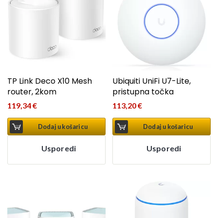
TP Link Deco X10 Mesh
Ubiquiti UniFi U7-Lite,
router, 2kom
pristupna točka
119,34
€
113,20
€
Dodaj u košaricu
Dodaj u košaricu
Usporedi
Usporedi