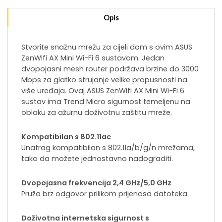
Opis
Stvorite snažnu mrežu za cijeli dom s ovim ASUS
ZenWifi AX Mini Wi-Fi 6 sustavom. Jedan
dvopojasni mesh router podržava brzine do 3000
Mbps za glatko strujanje velike propusnosti na
više uređaja. Ovaj ASUS ZenWifi AX Mini Wi-Fi 6
sustav ima Trend Micro sigurnost temeljenu na
oblaku za ažurnu doživotnu zaštitu mreže.
Kompatibilan s 802.11ac
Unatrag kompatibilan s 802.11a/b/g/n mrežama,
tako da možete jednostavno nadograditi.
Dvopojasna frekvencija 2,4 GHz/5,0 GHz
Pruža brz odgovor prilikom prijenosa datoteka.
Doživotna internetska sigurnost s