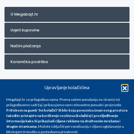
O Megabajt.hr
Uvjeti kupovine
Načini plaćanja
Korisnička podrška
Upravljanje kolačićima
Megabajt.hr se prilagođava vama. Prema vašem ponašanju na stranici mi
prilagođavamo sadržaj i prikazujemo vam relevantne ponude i proizvode.
Pritiskom na gumb 'Svi kolačići' ili bilo koju poveznicu izvan ovog prostora
Za artikle kojih trenutno nema u ponudi obratite nam se na
također pristajete na korištenje cookiesa (kolačića) i proslijeđivanje
info@megabajt.hr. Sve cijene su informativnog karaktera i podložne su
informacija kako bi prikazivali ciljane reklame na
društvenim mrežama i
promjenama, a
drugim stranicama
.
Možete isključiti personalizaciju i ciljano oglašavanje u
iskazane su za avansno plaćanje(gotovina) u Eurima i uključuju PDV. Sve
bilo kojem trenutku u postavkama privatnosti.