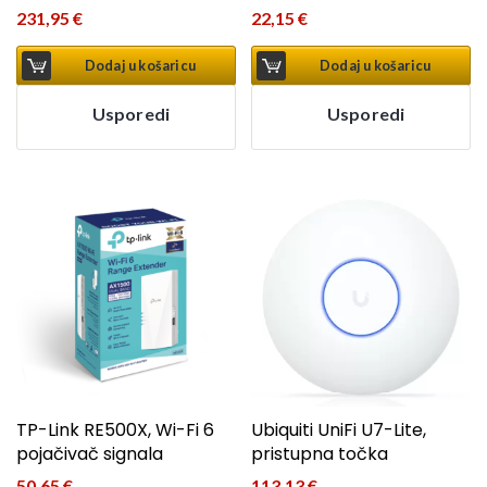
231,95
€
22,15
€
Dodaj u košaricu
Dodaj u košaricu
Usporedi
Usporedi
TP-Link RE500X, Wi-Fi 6
Ubiquiti UniFi U7-Lite,
pojačivač signala
pristupna točka
50,65
€
113,13
€