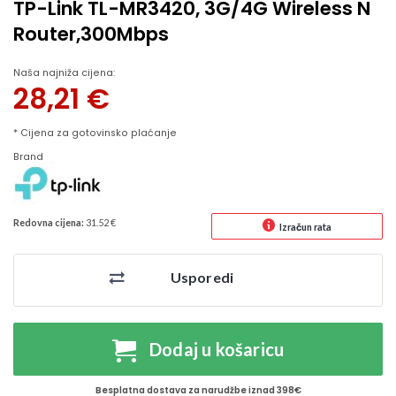
TP-Link TL-MR3420, 3G/4G Wireless N
Router,300Mbps
Naša najniža cijena:
28,21
€
* Cijena za gotovinsko plaćanje
Brand
Redovna cijena:
31.52 €
Izračun rata
Usporedi
Dodaj u košaricu
Besplatna dostava za narudžbe iznad 398€