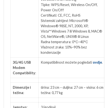
Tipke: WPS/Reset, Wireless On/Off,
Power On/Off
Certifikati: CE, FCC, RoHS
Sistemski zahtjevi: Microsoft®
Windows® 98SE, NT, 2000, XP,
Vista™ Windows 7 ili Windows 8, MAC®
OS, NetWare®, UNIX® ili Linux
Radna temperatura: 0℃~40℃
Vlažnost zraka: 10%~90% bez
kondenzacije
3G/4G USB
Kompatibilnost možete pogledati
ovdje
.
Modem
Compatibility
:
Dimenzije i
širina: 23 cm – duljina: 27 cm – visina: 6 cm –
težina:
težina: 0,77 kg
Jamstvo:
3 (godina)