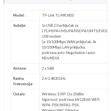
Model
:
TP-Link TL-MR3420
Sučelje
:
1x USB 2.0 priključak za
LTE/HSPA+/HSUPA/HSDPA/UMTS/EVDO
USB modem
1x 10/100Mbps WAN priključak, 4x
10/100Mbps LAN priključka,
podržava auto-Negotiation i auto-
MDI/MDIX
Antena
:
2 x 5dBi
Radna
2.4-2.4835GHz
frekvencija
:
Ostalo
:
Wireless: EIRP: Do 20dBm
Sigurnost: podržava 64/128 bit WEP,
WPA-PSK/WPA2-PSK,
Wireless MAC Filtering