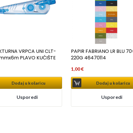
KTURNA VRPCA UNI CLT-
PAPIR FABRIANO LR BLU 70
5mmx6m PLAVO KUĆIŠTE
220G 46470114
1,00
€
Dodaj u košaricu
Dodaj u košaricu
Usporedi
Usporedi