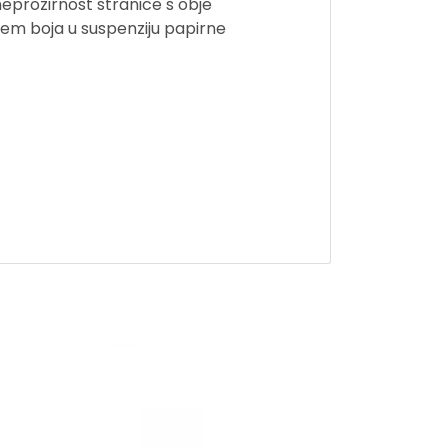
 neprozirnost stranice s obje
jem boja u suspenziju papirne