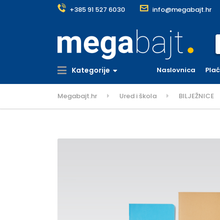
+385 91 527 6030
info@megabajt.hr
S
Kategorije
Naslovnica
Pla
Megabajt.hr
Ured i škola
BILJEŽNICE