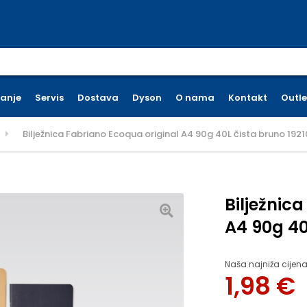
earch for:
ćanje
Servis
Dostava
Dyson
O nama
Kontakt
Outle
Bilježnica Fabriano Ecoqua original A4 90g 40L čista bruno 192
Bilježnic
A4 90g 40
Naša najniža cijena
1,98
€