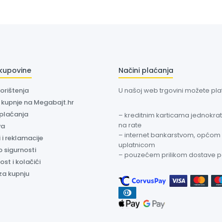
 kupovine
Načini plaćanja
korištenja
U našoj web trgovini možete plati
a kupnje na Megabajt.hr
 plaćanja
– kreditnim karticama jednokratn
na rate
va
– internet bankarstvom, općom
 i reklamacije
uplatnicom
o sigurnosti
– pouzećem prilikom dostave 
ost i kolačići
za kupnju