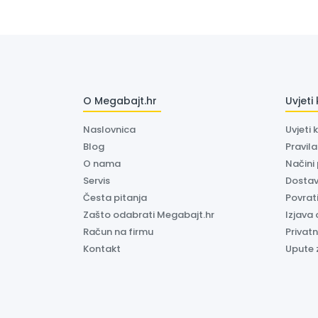
O Megabajt.hr
Uvjeti
Naslovnica
Uvjeti 
Blog
Pravil
O nama
Načini
Servis
Dosta
Česta pitanja
Povrati
Zašto odabrati Megabajt.hr
Izjava 
Račun na firmu
Privatn
Kontakt
Upute 