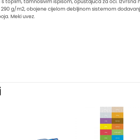
ji s toplim, tamnosivim ispisom, opuštajuća za oči. Izvrsna
nim 290 g/m2, obojene cijelom debljinom sistemom dodavan
oja. Meki uvez.
i