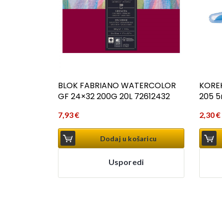
BLOK FABRIANO WATERCOLOR
KORE
GF 24×32 200G 20L 72612432
205 
7,93
€
2,30
€
Dodaj u košaricu
Usporedi