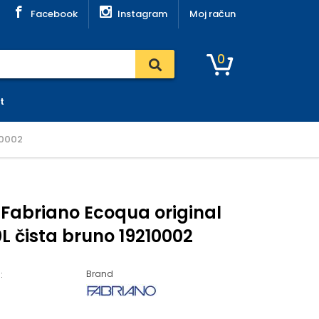
Facebook
Instagram
Moj račun
0
t
10002
a Fabriano Ecoqua original
L čista bruno 19210002
Brand
: