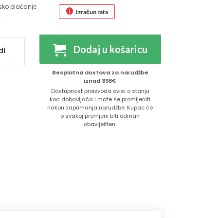
sko plaćanje
Izračun rata
€
Dodaj u košaricu
di
Besplatna dostava za narudžbe
iznad 398€
Dostupnost proizvoda ovisi o stanju
kod dobavljača i može se promijeniti
nakon zaprimanja narudžbe. Kupac će
o svakoj promjeni biti odmah
obaviješten.