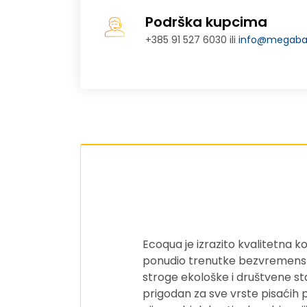
Podrška kupcima
+385 91 527 6030 ili
info@megabaj
Ecoqua je izrazito kvalitetna 
ponudio trenutke bezvremensko
stroge ekološke i društvene st
prigodan za sve vrste pisaćih p