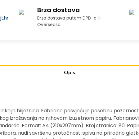
Brza dostava
t.hr
Brza dostava putem DPD-a ili
Overseasa
Opis
kolekcija bilježnica. Fabriano posvjećuje posebnu pozornos
g izražavanja na njihovom izuzetnom papiru. Fabrianovi 
andarde. Format: A4 (210x297mm). Broj stranica: 80. Papir
ribora, nudi savršenu protočnost ispisa na prirodno glatkoj