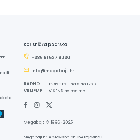
Korisnička podrška
ti:
+385 91 527 6030
info@megabajt.hr
o ili
RADNO
PON - PET od 9 do 17:00
VRIJEME
VIKEND ne radimo
paketa
Megabajt © 1996-2025
Megabajt.hr je neovisna on line trgovina i