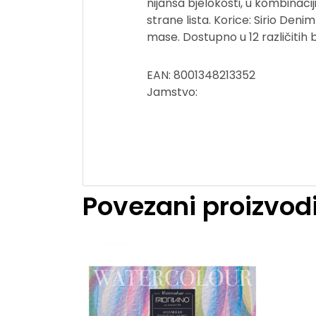
nijansa bjelokosti, u kombinaci
strane lista. Korice: Sirio De
mase. Dostupno u 12 različitih b
EAN: 8001348213352
Jamstvo:
Povezani proizvod