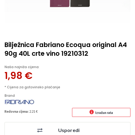
Bilježnica Fabriano Ecoqua original A4
90g 40L crte vino 19210312
Naša najniža cijena:
1,98
€
* Cijena za gotovinsko plaćanje
Brand
Redovna cijena:
2.21 €
Izračun rata
Usporedi