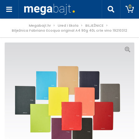
0
Megabajt.hr
Ured i škola
BILJEŽNICE
Bilježnica Fabriano Ecoqua original A4 90g 40L crte vino 19210312