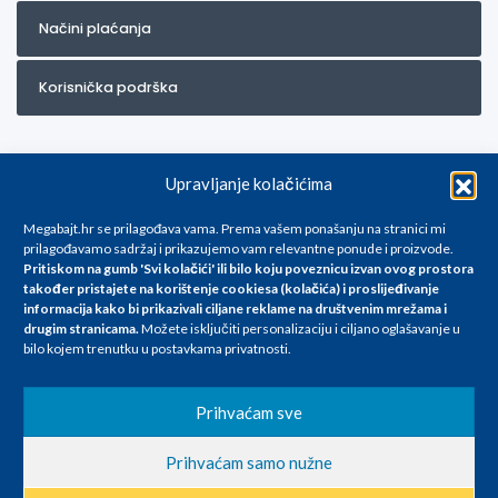
Načini plaćanja
Korisnička podrška
Upravljanje kolačićima
Megabajt.hr se prilagođava vama. Prema vašem ponašanju na stranici mi
prilagođavamo sadržaj i prikazujemo vam relevantne ponude i proizvode.
Pritiskom na gumb 'Svi kolačići' ili bilo koju poveznicu izvan ovog prostora
Za artikle kojih trenutno nema u ponudi obratite nam se na
također pristajete na korištenje cookiesa (kolačića) i proslijeđivanje
info@megabajt.hr. Sve cijene su informativnog karaktera i podložne su
informacija kako bi prikazivali ciljane reklame na
društvenim mrežama i
promjenama, a
drugim stranicama
.
Možete isključiti personalizaciju i ciljano oglašavanje u
iskazane su za avansno plaćanje(gotovina) u Eurima i uključuju PDV. Sve
bilo kojem trenutku u postavkama privatnosti.
cijene su iskazane isključivo za kupovinu putem webshop-a i mogu
se razlikovati od cijena u našim poslovnicama. Trudimo se dati što bolji
i točniji opis i sliku. Unatoč tome, ne možemo garantirati da su svi
Prihvaćam sve
navedeni podaci
i slike u potpunosti točni. Ne odgovaramo za eventualne pogreške
Prihvaćam samo nužne
nastale u opisu proizvoda, greške prilikom štampanja te promjene
cijena.