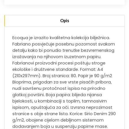
Opis
Ecoqua je izrazito kvalitetna kolekcija bilježnica.
Fabriano posvjećuje posebnu pozornost svakom
detalju kako bi ponudio trenutke bezvremenskog
izražavanja na njihovom izuzetnom papiru.
Fabrianovi proizvodni procesi poštuju stroge
ekološke i društvene standarde. Format: A4
(210x297mm). Broj stranica: 80. Papir je 90 g/m2
Bioprima, prigodan za sve vrste pisaćih pribora,
nudi savršenu protočnost ispisa na prirodno
glatkoj površini. Boja papira: blijeda nijansa
bjelokosti, u kombinaciji s toplim, tamnosivim
ispisom, opuštajuća za oči. Izvrsna neprozirnost
stranice s obje strane lista. Korice: Sirio Denim 290
g/m2, obojene cijelom debljinom sistemom
dodavanjem boja u suspenziju papirne mase.