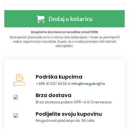
Dodaj u košaricu
Besplatna dostava za narudžbe iznad 398€
Dostupnost proizvoda ovisi o stanju kod dobavljača i može se promijeniti
nakon zaprimanja narudžbe. Kupac će o svakoj promjeni biti odmah
obaviješten.
Podrška kupcima
+385 91 527 6030 ili
info@megabajt.hr
Brza dostava
Brza dostava putem DPD-a ili Overseasa
Podijelite svoju kupovinu
Mogućnost plaćanja do 36 rata