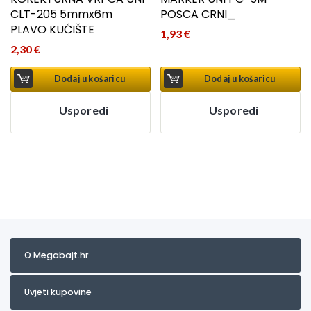
CLT-205 5mmx6m
POSCA CRNI_
PLAVO KUĆIŠTE
1,93
€
2,30
€
Dodaj u košaricu
Dodaj u košaricu
Usporedi
Usporedi
O Megabajt.hr
Uvjeti kupovine