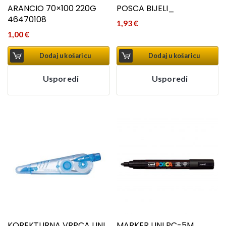
ARANCIO 70×100 220G
POSCA BIJELI_
46470108
1,93
€
1,00
€
Dodaj u košaricu
Dodaj u košaricu
Usporedi
Usporedi
KOREKTURNA VRPCA UNI
MARKER UNI PC-5M