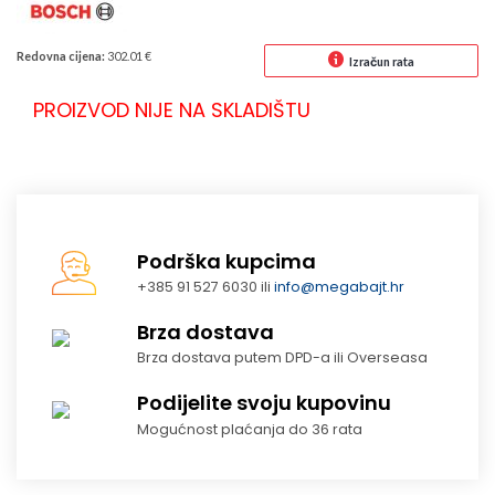
Redovna cijena:
302.01 €
Izračun rata
PROIZVOD NIJE NA SKLADIŠTU
Podrška kupcima
+385 91 527 6030 ili
info@megabajt.hr
Brza dostava
Brza dostava putem DPD-a ili Overseasa
Podijelite svoju kupovinu
Mogućnost plaćanja do 36 rata