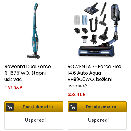
Rowenta Dual Force
ROWENTA X-Force Flex
RH6751WO, štapni
14.6 Auto Aqua
usisivač
RH99C0WO, bežični
usisavač
132,36
€
352,41
€
Dodaj u košaricu
Dodaj u košaricu
Usporedi
Usporedi