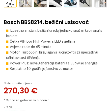
Bosch BBS8214, bežični usisavač
Izuzetno snažan: bežični uređaj jednako snažan kao i onaj s
kablom
Četka AllFloor HighPower s LED svjetlima
Vrijeme rada: do 65 minuta
Motor TurboSpin: brži, laganiji i učinkovitiji za upečatljivu
učinkovitost čišćenja.
Power Plus: nova generacija baterija s 33 %više energije
Besplatno 10-godišnje jamstvo za motor
Naša najniža cijena:
270,30
€
* Cijena za gotovinsko plaćanje
Brand