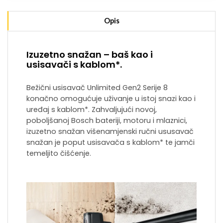
Opis
Izuzetno snažan – baš kao i
usisavači s kablom*.
Bežični usisavač Unlimited Gen2 Serije 8
konačno omogućuje uživanje u istoj snazi kao i
uređaj s kablom*. Zahvaljujući novoj,
poboljšanoj Bosch bateriji, motoru i mlaznici,
izuzetno snažan višenamjenski ručni ususavač
snažan je poput usisavača s kablom* te jamči
temeljito čišćenje.