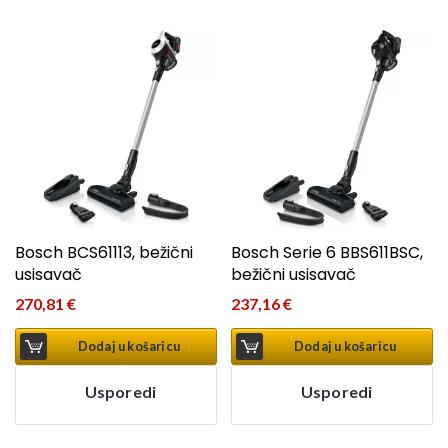
Bosch BCS61113, bežični
Bosch Serie 6 BBS611BSC,
usisavač
bežični usisavač
270,81
€
237,16
€
Dodaj u košaricu
Dodaj u košaricu
Usporedi
Usporedi