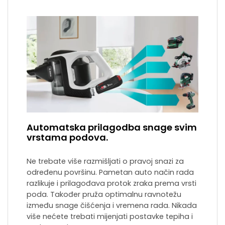
Automatska prilagodba snage svim
vrstama podova.
Ne trebate više razmišljati o pravoj snazi za
određenu površinu. Pametan auto način rada
razlikuje i prilagođava protok zraka prema vrsti
poda. Također pruža optimalnu ravnotežu
između snage čišćenja i vremena rada. Nikada
više nećete trebati mijenjati postavke tepiha i