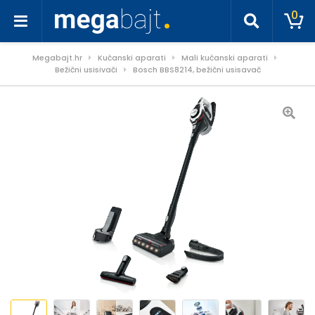
0
Megabajt.hr
Kućanski aparati
Mali kućanski aparati
Bežični usisivači
Bosch BBS8214, bežični usisavač