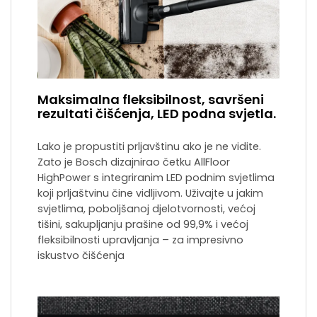
Maksimalna fleksibilnost, savršeni
rezultati čišćenja, LED podna svjetla.
Lako je propustiti prljavštinu ako je ne vidite.
Zato je Bosch dizajnirao četku AllFloor
HighPower s integriranim LED podnim svjetlima
koji prljaštvinu čine vidljivom. Uživajte u jakim
svjetlima, poboljšanoj djelotvornosti, većoj
tišini, sakupljanju prašine od 99,9% i većoj
fleksibilnosti upravljanja – za impresivno
iskustvo čišćenja