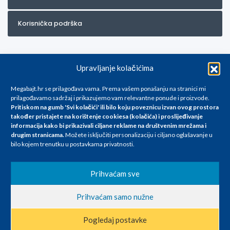
Korisnička podrška
Upravljanje kolačićima
Megabajt.hr se prilagođava vama. Prema vašem ponašanju na stranici mi
prilagođavamo sadržaj i prikazujemo vam relevantne ponude i proizvode.
Pritiskom na gumb 'Svi kolačići' ili bilo koju poveznicu izvan ovog prostora
Za artikle kojih trenutno nema u ponudi obratite nam se na
također pristajete na korištenje cookiesa (kolačića) i proslijeđivanje
info@megabajt.hr. Sve cijene su informativnog karaktera i podložne su
informacija kako bi prikazivali ciljane reklame na
društvenim mrežama i
promjenama, a
drugim stranicama
.
Možete isključiti personalizaciju i ciljano oglašavanje u
iskazane su za avansno plaćanje(gotovina) u Eurima i uključuju PDV. Sve
bilo kojem trenutku u postavkama privatnosti.
cijene su iskazane isključivo za kupovinu putem webshop-a i mogu
se razlikovati od cijena u našim poslovnicama. Trudimo se dati što bolji
i točniji opis i sliku. Unatoč tome, ne možemo garantirati da su svi
Prihvaćam sve
navedeni podaci
i slike u potpunosti točni. Ne odgovaramo za eventualne pogreške
Prihvaćam samo nužne
nastale u opisu proizvoda, greške prilikom štampanja te promjene
cijena.
Pogledaj postavke