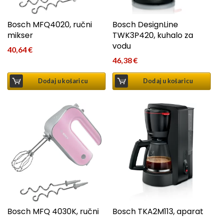
Bosch MFQ4020, ručni
Bosch DesignLine
mikser
TWK3P420, kuhalo za
vodu
40,64
€
46,38
€
Dodaj u košaricu
Dodaj u košaricu
Bosch MFQ 4030K, ručni
Bosch TKA2M113, aparat