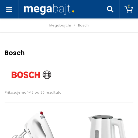
0
Megabajt.hr
Bosch
Bosch
Poredano po cijeni: od niske do visoke
Prikazujemo 1–16 od 30 rezultata