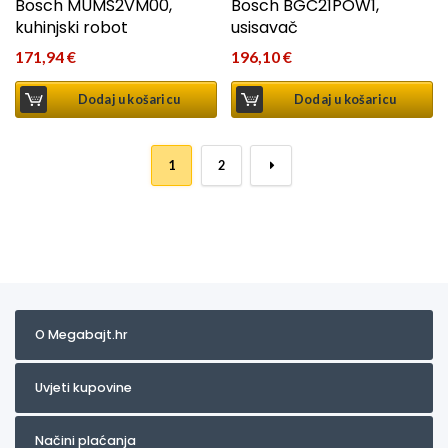
Bosch MUMS2VM00,
Bosch BGC21POW1,
kuhinjski robot
usisavač
171,94
€
196,10
€
Dodaj u košaricu
Dodaj u košaricu
1
2
→
O Megabajt.hr
Uvjeti kupovine
Načini plaćanja