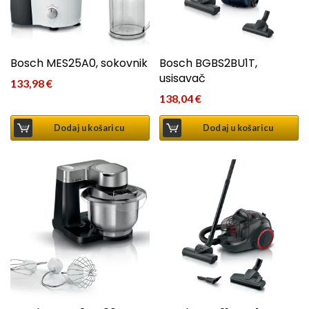
Bosch MES25A0, sokovnik
Bosch BGBS2BU1T,
usisavač
133,98
€
138,04
€
Dodaj u košaricu
Dodaj u košaricu