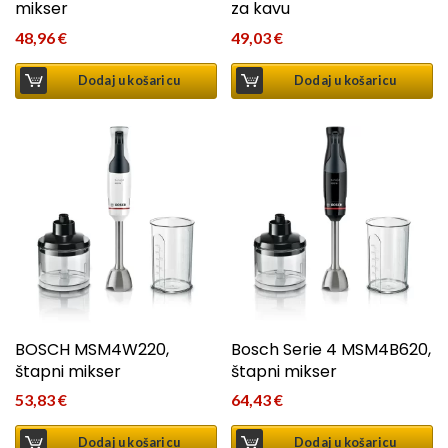
mikser
za kavu
48,96
€
49,03
€
Dodaj u košaricu
Dodaj u košaricu
BOSCH MSM4W220,
Bosch Serie 4 MSM4B620,
štapni mikser
štapni mikser
53,83
€
64,43
€
Dodaj u košaricu
Dodaj u košaricu