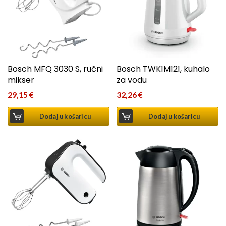
Bosch MFQ 3030 S, ručni
Bosch TWK1M121, kuhalo
mikser
za vodu
29,15
€
32,26
€
Dodaj u košaricu
Dodaj u košaricu