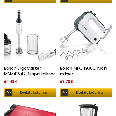
Bosch ErgoMaster
Bosch MFQ49300, ručni
MSM4W42, štapni mikser
mikser
64,43
€
69,78
€
Dodaj u košaricu
Dodaj u košaricu