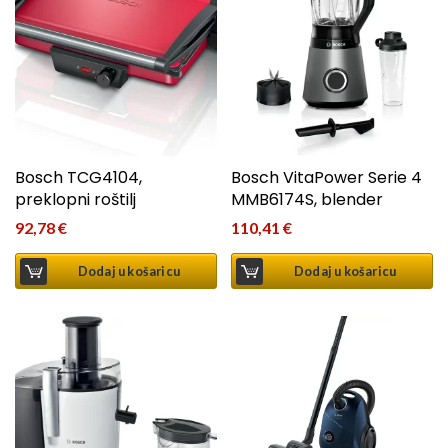
Bosch TCG4104,
Bosch VitaPower Serie 4
preklopni roštilj
MMB6174S, blender
92,78
€
110,41
€
Dodaj u košaricu
Dodaj u košaricu