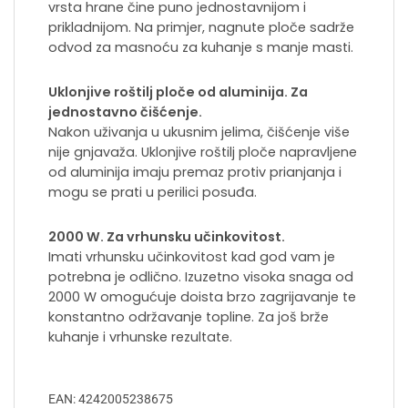
vrsta hrane čine puno jednostavnijom i
prikladnijom. Na primjer, nagnute ploče sadrže
odvod za masnoću za kuhanje s manje masti.
Uklonjive roštilj ploče od aluminija. Za
jednostavno čišćenje.
Nakon uživanja u ukusnim jelima, čišćenje više
nije gnjavaža. Uklonjive roštilj ploče napravljene
od aluminija imaju premaz protiv prianjanja i
mogu se prati u perilici posuđa.
2000 W. Za vrhunsku učinkovitost.
Imati vrhunsku učinkovitost kad god vam je
potrebna je odlično. Izuzetno visoka snaga od
2000 W omogućuje doista brzo zagrijavanje te
konstantno održavanje topline. Za još brže
kuhanje i vrhunske rezultate.
EAN: 4242005238675