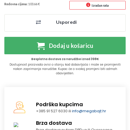
Redovna cijena:
103.66 €
Izračun rata
Usporedi
Dodaj u košaricu
Besplatna dostava za narudžbe iznad 398€
Dostupnost proizvoda ovisi o stanju kod dobavljača i može se promijeniti
nakon zaprimanja narudžbe. Kupac će o svakoj promjeni biti odmah
obaviješten.
Podrška kupcima
+385 91 527 6030 ili
info@megabajt.hr
Brza dostava
Brza dostava putem DPD-a ili Overseasa