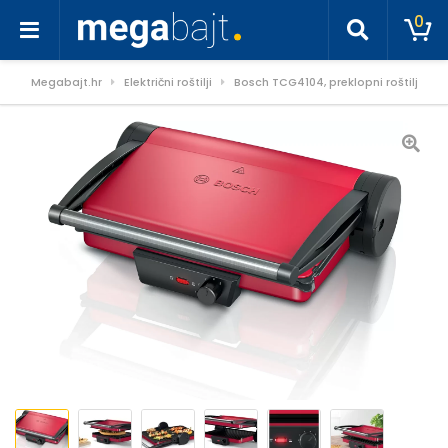
0
Megabajt.hr
Električni roštilji
Bosch TCG4104, preklopni roštilj