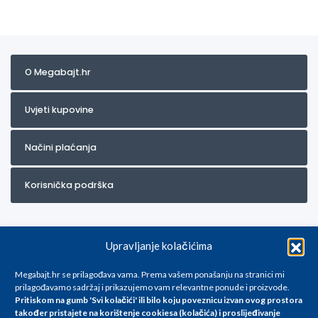
O Megabajt.hr
Uvjeti kupovine
Načini plaćanja
Korisnička podrška
Upravljanje kolačićima
Megabajt.hr se prilagođava vama. Prema vašem ponašanju na stranici mi
prilagođavamo sadržaj i prikazujemo vam relevantne ponude i proizvode.
Pritiskom na gumb 'Svi kolačići' ili bilo koju poveznicu izvan ovog prostora
Za artikle kojih trenutno nema u ponudi obratite nam se na
također pristajete na korištenje cookiesa (kolačića) i proslijeđivanje