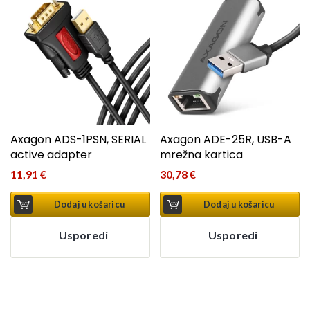
Axagon ADS-1PSN, SERIAL
Axagon ADE-25R, USB-A
active adapter
mrežna kartica
11,91
€
30,78
€
Dodaj u košaricu
Dodaj u košaricu
Usporedi
Usporedi