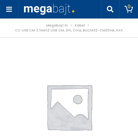
0
Megabajt.hr
Kabel
CC USB CM 3.1Gen2 USB CM, 2m, Crna, BUCM32-CM20AB, AXA