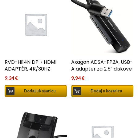
RVD-HI14N DP > HDMI
Axagon ADSA-FP2A, USB-
ADAPTÉR, 4K/30HZ
A adapter za 2.5″ diskove
9,34
€
9,94
€
Dodaj u košaricu
Dodaj u košaricu