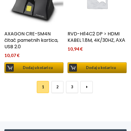
AXAGON CRE-SM4N
RVD-HI14C2 DP > HDMI
čitač pametnih kartica,
KABEL 1.8M, 4K/30HZ, АXА
USB 2.0
10,94
€
10,07
€
Dodaj u košaricu
Dodaj u košaricu
1
2
3
→