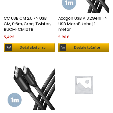
CC USB CM 2.0 <> USB
Axagon USB A 3.2Gen1 ->
CM, 0,6m, Crna, Twister,
USB MicroB kabel, 1
BUCM-CM10TB
metar
5,49
€
5,96
€
Dodaj u košaricu
Dodaj u košaricu