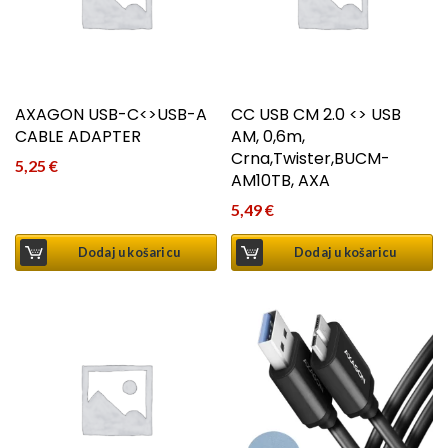
AXAGON USB-C<>USB-A
CC USB CM 2.0 <> USB
CABLE ADAPTER
AM, 0,6m,
Crna,Twister,BUCM-
5,25
€
AM10TB, AXA
5,49
€
Dodaj u košaricu
Dodaj u košaricu