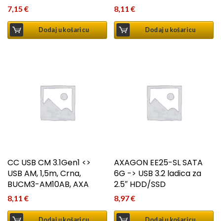
7,15
€
8,11
€
Dodaj u košaricu
Dodaj u košaricu
CC USB CM 3.1Gen1 <>
AXAGON EE25-SL SATA
USB AM, 1,5m, Crna,
6G -> USB 3.2 ladica za
BUCM3-AM10AB, AXA
2.5″ HDD/SSD
8,11
€
8,97
€
Dodaj u košaricu
Dodaj u košaricu