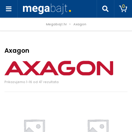
0
Megabajt.hr
Axagon
Axagon
Poredano po cijeni: od niske do visoke
Prikazujemo 1–16 od 47 rezultata