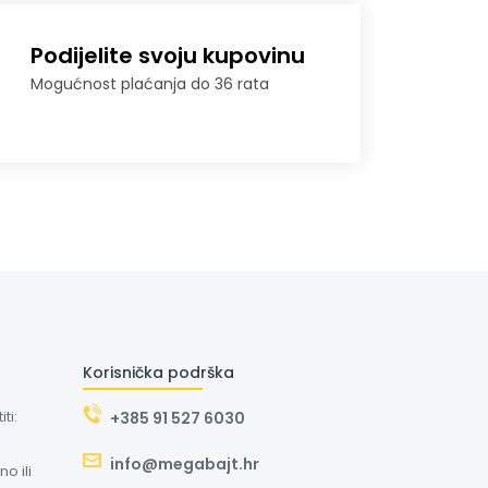
Podijelite svoju kupovinu
Mogućnost plaćanja do 36 rata
Korisnička podrška
ti:
+385 91 527 6030
info@megabajt.hr
o ili