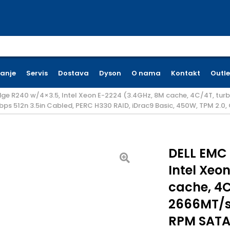
earch for:
ćanje
Servis
Dostava
Dyson
O nama
Kontakt
Outle
ge R240 w/4×3.5, Intel Xeon E-2224 (3.4GHz, 8M cache, 4C/4T, tur
ps 512n 3.5in Cabled, PERC H330 RAID, iDrac9 Basic, 450W, TPM 2.0,
DELL EMC
Intel Xeo
cache, 4C
2666MT/s
RPM SATA 