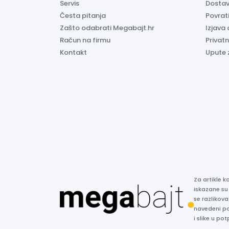
Servis
Dosta
Česta pitanja
Povrati
Zašto odabrati Megabajt.hr
Izjava 
Račun na firmu
Privatn
Kontakt
Upute 
Za artikle 
iskazane su
se razlikova
navedeni p
i slike u p