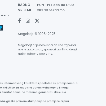
RADNO
PON - PET od 9 do 17:00
VRIJEME
VIKEND ne radimo
paketa
Megabajt © 1996-2025
Megabajt.hr je neovisna on line trgovina i
nije je autorizirao, sponzorirao ili na drugi
način odobrio Apple Inc.
e su informativnog karaktera i podložne su promjenama, a
ane isključivo za kupovinu putem webshop-a i mogu
liku. Unatoč tome, ne možemo garantirati da su svi
oda, greške prilikom štampanja te promjene cijena.