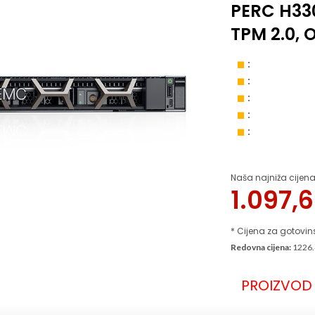
PERC H330
TPM 2.0, 
:
:
:
:
:
Naša najniža cijena
1.097,
* Cijena za gotovin
Redovna cijena:
1226.
PROIZVOD 