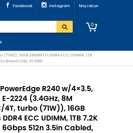
Facebook
Instagram
Moj račun
0
t
bo (71W)), 16GB 2666MT/s DDR4 ECC UDIMM, 1TB
 On Board LOM, 3Y NBD
 PowerEdge R240 w/4×3.5,
n E-2224 (3.4GHz, 8M
/4T, turbo (71W)), 16GB
 DDR4 ECC UDIMM, 1TB 7.2K
6Gbps 512n 3.5in Cabled,