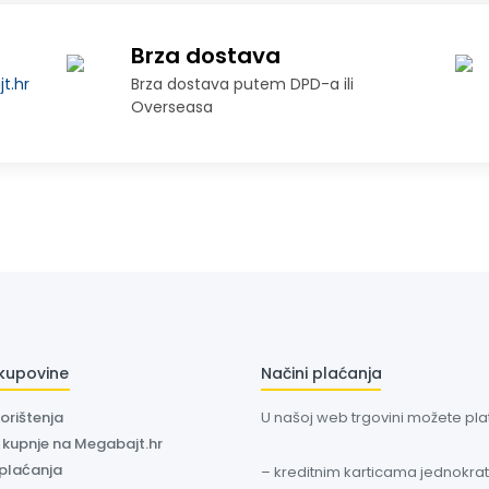
Brza dostava
t.hr
Brza dostava putem DPD-a ili
Overseasa
 kupovine
Načini plaćanja
korištenja
U našoj web trgovini možete plati
a kupnje na Megabajt.hr
 plaćanja
– kreditnim karticama jednokratn