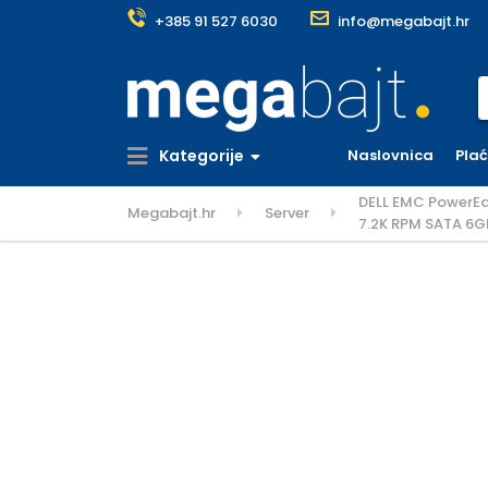
+385 91 527 6030
info@megabajt.hr
S
Kategorije
Naslovnica
Pla
DELL EMC PowerEd
Megabajt.hr
Server
7.2K RPM SATA 6Gb