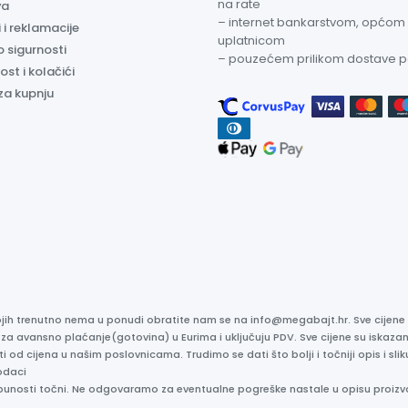
na rate
va
– internet bankarstvom, općom
 i reklamacije
uplatnicom
o sigurnosti
– pouzećem prilikom dostave 
ost i kolačići
za kupnju
kojih trenutno nema u ponudi obratite nam se na info@megabajt.hr. Sve cijen
 za avansno plaćanje(gotovina) u Eurima i uključuju PDV. Sve cijene su iskaz
ti od cijena u našim poslovnicama. Trudimo se dati što bolji i točniji opis i s
odaci
otpunosti točni. Ne odgovaramo za eventualne pogreške nastale u opisu proizv