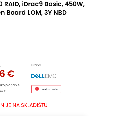
 RAID, iDrac9 Basic, 450W,
On Board LOM, 3Y NBD
Brand
:
66
€
sko plaćanje
Izračun rata
42 €
NIJE NA SKLADIŠTU