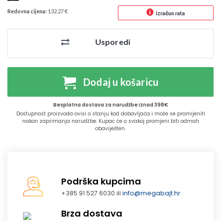
Redovna cijena:
132.27 €
Izračun rata
Usporedi
Dodaj u košaricu
Besplatna dostava za narudžbe iznad 398€
Dostupnost proizvoda ovisi o stanju kod dobavljača i može se promijeniti
nakon zaprimanja narudžbe. Kupac će o svakoj promjeni biti odmah
obaviješten.
Podrška kupcima
+385 91 527 6030 ili
info@megabajt.hr
Brza dostava