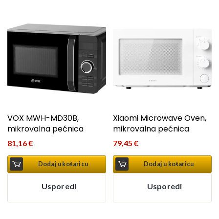
VOX MWH-MD30B,
Xiaomi Microwave Oven,
mikrovalna pećnica
mikrovalna pećnica
81,16
€
79,45
€
Dodaj u košaricu
Dodaj u košaricu
Usporedi
Usporedi