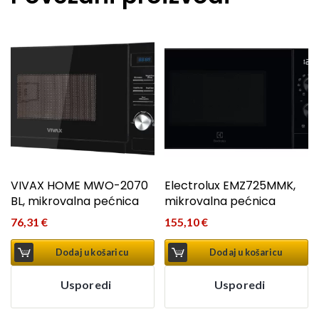
VIVAX HOME MWO-2070
Electrolux EMZ725MMK,
BL, mikrovalna pećnica
mikrovalna pećnica
76,31
€
155,10
€
Dodaj u košaricu
Dodaj u košaricu
Usporedi
Usporedi