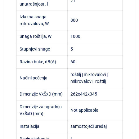
21
unutrašnjosti, l
Izlazna snaga
800
mikrovalova, W
Snaga roštilja, W
1000
Stupnjevi snage
5
Razina buke, dB(A)
60
roštilj | mikrovalovi |
Načini pečenja
mikrovalovi i roštilj
Dimenzije VxŠxD (mm)
262x442x345
Dimenzije za ugradnju
Not applicable
VxŠxD (mm)
Instalacija
samostojeći uređaj