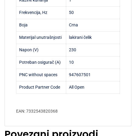
Razine kuhanja
1
Frekvencija, Hz
50
Boja
Crna
Materijal unutrašnjosti
lakirani čelik
Napon (V)
230
Potreban osigurač (A)
10
PNC without spaces
947607501
Product Partner Code
All Open
EAN: 7332543820368
Povezani proizvodi