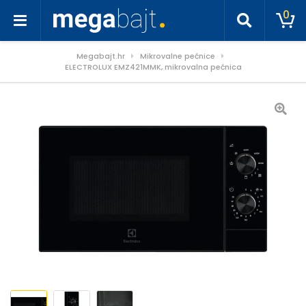
0
Megabajt.hr
Mikrovalne pećnice
ELECTROLUX EMZ421MMK, mikrovalna pećnica