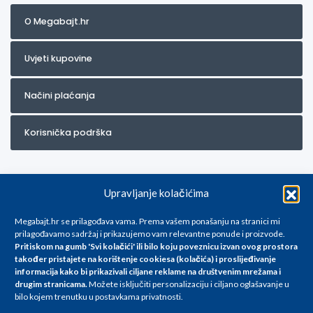
O Megabajt.hr
Uvjeti kupovine
Načini plaćanja
Korisnička podrška
Upravljanje kolačićima
Megabajt.hr se prilagođava vama. Prema vašem ponašanju na stranici mi
prilagođavamo sadržaj i prikazujemo vam relevantne ponude i proizvode.
Pritiskom na gumb 'Svi kolačići' ili bilo koju poveznicu izvan ovog prostora
Za artikle kojih trenutno nema u ponudi obratite nam se na
također pristajete na korištenje cookiesa (kolačića) i proslijeđivanje
info@megabajt.hr. Sve cijene su informativnog karaktera i podložne su
informacija kako bi prikazivali ciljane reklame na
društvenim mrežama i
promjenama, a
drugim stranicama
.
Možete isključiti personalizaciju i ciljano oglašavanje u
iskazane su za avansno plaćanje(gotovina) u Eurima i uključuju PDV. Sve
bilo kojem trenutku u postavkama privatnosti.
cijene su iskazane isključivo za kupovinu putem webshop-a i mogu