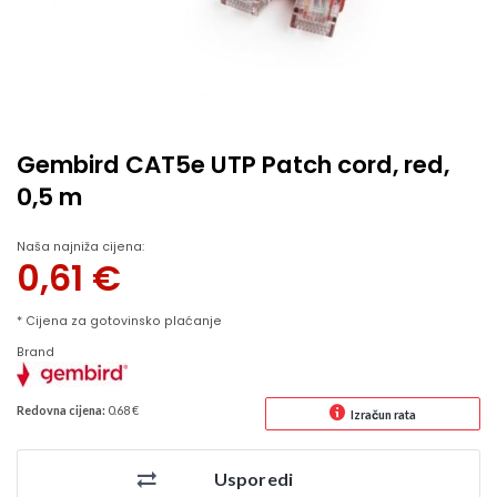
Gembird CAT5e UTP Patch cord, red,
0,5 m
Naša najniža cijena:
0,61
€
* Cijena za gotovinsko plaćanje
Brand
Redovna cijena:
0.68 €
Izračun rata
Usporedi