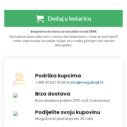
Dodaj u košaricu
Besplatna dostava za narudžbe iznad 398€
Dostupnost proizvoda ovisi o stanju kod dobavljača i može se promijeniti
nakon zaprimanja narudžbe. Kupac će o svakoj promjeni biti odmah
obaviješten.
Podrška kupcima
+385 91 527 6030 ili
info@megabajt.hr
Brza dostava
Brza dostava putem DPD-a ili Overseasa
Podijelite svoju kupovinu
Mogućnost plaćanja do 36 rata