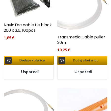
NaviaTec cable tie black
200 x 3.6, 100pcs
Transmedia Cable puller
1,85
€
30m
10,25
€
Dodaj u košaricu
Dodaj u košaricu
Usporedi
Usporedi