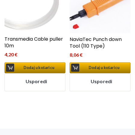
Transmedia Cable puller
NaviaTec Punch down
10m
Tool (110 Type)
4,20
€
8,06
€
Dodaj u košaricu
Dodaj u košaricu
Usporedi
Usporedi