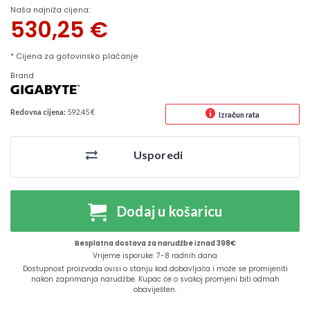
Naša najniža cijena:
530,25
€
* Cijena za gotovinsko plaćanje
Brand
Redovna cijena:
592.45 €
Izračun rata
Usporedi
Dodaj u košaricu
Besplatna dostava za narudžbe iznad 398€
Vrijeme isporuke: 7-8 radnih dana
Dostupnost proizvoda ovisi o stanju kod dobavljača i može se promijeniti
nakon zaprimanja narudžbe. Kupac će o svakoj promjeni biti odmah
obaviješten.