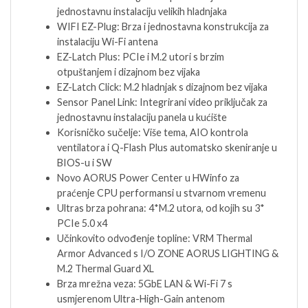
jednostavnu instalaciju velikih hladnjaka
WIFI EZ-Plug: Brza i jednostavna konstrukcija za
instalaciju Wi-Fi antena
EZ-Latch Plus: PCIe i M.2 utori s brzim
otpuštanjem i dizajnom bez vijaka
EZ-Latch Click: M.2 hladnjak s dizajnom bez vijaka
Sensor Panel Link: Integrirani video priključak za
jednostavnu instalaciju panela u kućište
Korisničko sučelje: Više tema, AIO kontrola
ventilatora i Q-Flash Plus automatsko skeniranje u
BIOS-u i SW
Novo AORUS Power Center u HWinfo za
praćenje CPU performansi u stvarnom vremenu
Ultras brza pohrana: 4*M.2 utora, od kojih su 3*
PCIe 5.0 x4
Učinkovito odvođenje topline: VRM Thermal
Armor Advanced s I/O ZONE AORUS LIGHTING &
M.2 Thermal Guard XL
Brza mrežna veza: 5GbE LAN & Wi-Fi 7 s
usmjerenom Ultra-High-Gain antenom