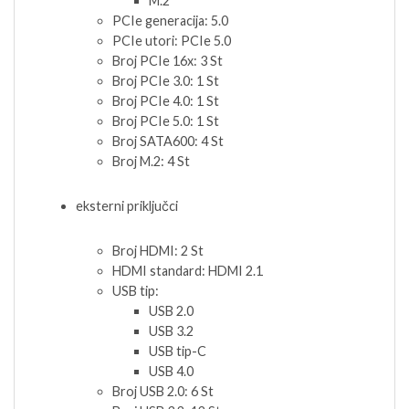
M.2
PCIe generacija: 5.0
PCIe utori: PCIe 5.0
Broj PCIe 16x: 3 St
Broj PCIe 3.0: 1 St
Broj PCIe 4.0: 1 St
Broj PCIe 5.0: 1 St
Broj SATA600: 4 St
Broj M.2: 4 St
eksterni priključci
Broj HDMI: 2 St
HDMI standard: HDMI 2.1
USB tip:
USB 2.0
USB 3.2
USB tip-C
USB 4.0
Broj USB 2.0: 6 St