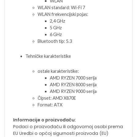
WLAN
WLAN standard: Wi-Fi 7
WLAN frekvencijski pojas:
2,4 GHz
5 GHz
6 GHz
Bluetooth tip: 5.3
Tehničke karakteristike
ostale karakteristike:
AMD RYZEN 7000 serija
AMD RYZEN 8000 serija
AMD RYZEN 9000 serija
Čipset: AMD X870E
Format: ATX
Informacije o proizvođaču:
Podaci o proizvođaču ili odgovornoj osobi prema
EU Uredbi o općoj sigurnosti proizvoda (EU)