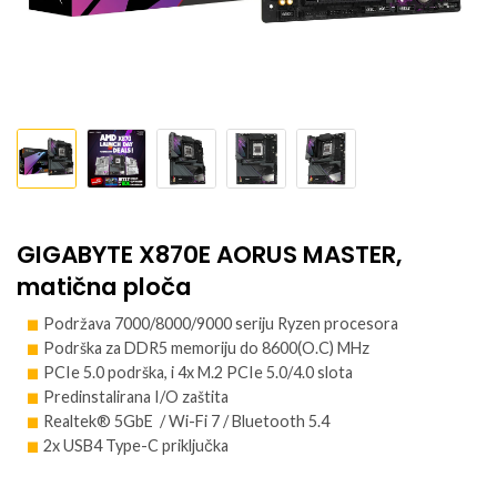
GIGABYTE X870E AORUS MASTER,
matična ploča
Podržava 7000/8000/9000 seriju Ryzen procesora
Podrška za DDR5 memoriju do 8600(O.C) MHz
PCIe 5.0 podrška, i 4x M.2 PCIe 5.0/4.0 slota
Predinstalirana I/O zaštita
Realtek® 5GbE / Wi-Fi 7 / Bluetooth 5.4
2x USB4 Type-C priključka