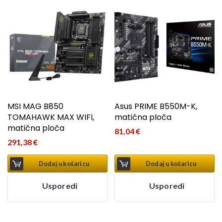
MSI MAG B850
Asus PRIME B550M-K,
TOMAHAWK MAX WIFI,
matična ploča
matična ploča
81,04
€
291,38
€
Dodaj u košaricu
Dodaj u košaricu
Usporedi
Usporedi