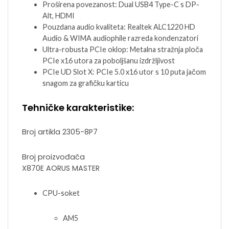
Proširena povezanost: Dual USB4 Type-C s DP-
Alt, HDMI
Pouzdana audio kvaliteta: Realtek ALC1220 HD
Audio & WIMA audiophile razreda kondenzatori
Ultra-robusta PCIe oklop: Metalna stražnja ploča
PCIe x16 utora za poboljšanu izdržljivost
PCIe UD Slot X: PCIe 5.0 x16 utor s 10 puta jačom
snagom za grafičku karticu
Tehničke karakteristike:
Broj artikla
2305-8P7
Broj proizvođača
X870E AORUS MASTER
CPU-soket
AM5