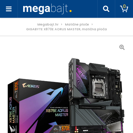
0
Megabajt.hr
Matične ploče
GIGABYTE X870E AORUS MASTER, matična ploča