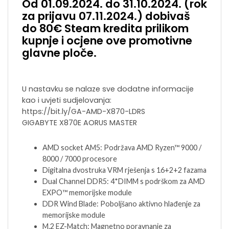
Od 01.09.2024. do 31.10.2024. (rok
za prijavu 07.11.2024.) dobivaš
do 80€ Steam kredita prilikom
kupnje i ocjene ove promotivne
glavne ploče.
U nastavku se nalaze sve dodatne informacije
kao i uvjeti sudjelovanja:
https://bit.ly/GA-AMD-X870-LDRS
GIGABYTE X870E AORUS MASTER
AMD socket AM5: Podržava AMD Ryzen™ 9000 /
8000 / 7000 procesore
Digitalna dvostruka VRM rješenja s 16+2+2 fazama
Dual Channel DDR5: 4*DIMM s podrškom za AMD
EXPO™ memorijske module
DDR Wind Blade: Poboljšano aktivno hlađenje za
memorijske module
M.2 EZ-Match: Magnetno poravnanje za