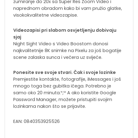
zumiranje do 20x sa Super Res Zoom Video i
naprednom obradom kako bi vam pružio glatke,
visokokvalitetne videozapise.
Videozapisi pri slabom osvjetljenju dobivaju
sjaj
Night Sight Video s Video Boostom donosi
najkvalitetnije 8K snimke na Pixelu za još bogatije
scene zalaska sunca i večera uz svijeće.
Ponesite sve svoje stvari. Čak i svoje lozinke
Premjestite kontakte, fotografije, iMessages i još
mnogo toga bez gubitka ičega. Potrebno je
samo oko 20 minuta.¹¹,¹² A ako koristite Google
Password Manager, možete pristupiti svojim
lozinkama nakon što se prijavite.
EAN: 0840353925526