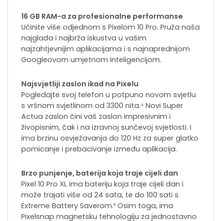
16 GB RAM-a za profesionalne performanse
Učinite više odjednom s Pixelom 10 Pro. Pruža naša
najglađa i najbrža iskustva u vašim
najzahtjevnijim aplikacijama i s najnaprednijom
Googleovom umjetnom inteligencijom.
Najsvjetliji zaslon ikad na Pixelu
Pogledajte svoj telefon u potpuno novom svjetlu
s vršnom svjetlinom od 3300 nita.⁴ Novi Super
Actua zaslon čini vaš zaslon impresivnim i
živopisnim, čak i na izravnoj sunčevoj svjetlosti. I
ima brzinu osvježavanja do 120 Hz za super glatko
pomicanje i prebacivanje između aplikacija.
Brzo punjenje, baterija koja traje cijeli dan
Pixel 10 Pro XL ima bateriju koja traje cijeli dan i
može trajati više od 24 sata, te do 100 sati s
Extreme Battery Saverom.³ Osim toga, ima
Pixelsnap magnetsku tehnologiju za jednostavno