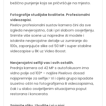
bežično punjenje koja se pričvršćuje na mjesto.
Fotografije studijske kvalitete. Profesionalni
videozapisi.
Pixelov profesionalni sustav kamera čini da sve
izgleda nevjerojatno, čak i pri slabom osvjetljenju.
Snimite više scene uz napredne AI modele i
istaknite nevjerojatne detalje uz zumiranje do
100x, zapanjujuće slike od 50 MP i super stabilne
videozapise u 8K uz Video Boost.
Nevjerojatni selfiji vas i svih ostalih.
Prednja kamera od 42 MP s autofokusom ima
vidno polje od 103° – najšire Pixelovo dosad
najspremnije za selfije.⁵ Vi i cijela grupa ispadate
izuzetno oštri na fotografijama ili videozapisima,
čak i u slabo osvijetljenim situacijama poput
restorana i koncerata.
Snimite sliku. I budite i vi u njoj.