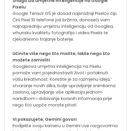
Snaga iza umjetne inteligencije na Google
Pixelu
Google Tensor G5 je dosad najsnažniji Pixelov čip.
Čini Pixel 10 telefone još bržima, donoseći vam
najnapredniju umjetnu inteligenciju od Googlea,
vrhunsku kvalitetu fotografija i videa Pixela te
cjelodnevno trajanje baterije.
Učinite više nego što mislite, lakše nego što
možete zamisliti
Googleova umjetna inteligencija na Pixelu
pomaže vam pojednostaviti život i potaknuti
vašu kreativnost. Koristite je za razmjenu ideja,¹
stvaranje novih slika, bolje upravljanje snimkama
zaslona, ​​upravljanje više aplikacija jednom
naredbom i dobivanje korisnih informacija prije
nego što uopće morate pitati.
Vi pokazujete, Gemini govori
Podijelite svoju kameru u Gemini Live razgovorima