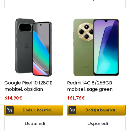
Google Pixel 10 128GB
Redmi 14C 8/256GB
mobitel, obsidian
mobitel, sage green
614,90
€
161,76
€
Dodaj u košaricu
Dodaj u košaricu
Usporedi
Usporedi