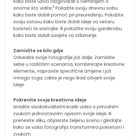
kako biste uživo razgovarali s Geminijem o
onome što vidite.⁰ Pokažite svoju dnevnu sobu
kako biste dobili pomoć pri preuređenju. Pokažite
svoju ostavu kako biste dobili ideje za večeru
koristeći te sastojke. Ili pokažite svoju garderobu
kako biste dobili savjete za stiliziranje.
Zamislite se bilo gdje
Odvedite svoje fotografije još dalje. Zamislite
sebe u različitim scenama, kombinirajte kreativne
elemente, napravite specifične izmjene i još
mnogo toga. Lakše je nego ikad oživjeti svoje
ideje.
Pokrenite svoje kreativne ideje
Izradite visokokvalitetni kratki video s prirodnim
zvukom jednostavnim opisom svoje ideje. Ili
prenesite sliku, objasnite željenu scenu i gledajte
kako se vaša fotografija transformira pokretom i
zvukom.