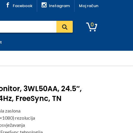
Facebook
Instagram
Moj račun
0
t
nitor, 3WL50AA, 24.5″,
44Hz, FreeSync, TN
ala zaslona
×1080) rezolucija
osvježavanja
reeSync tehnologija