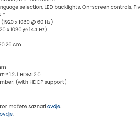
anguage selection, LED backlights, On-screen controls, Piv
c™
1920 x 1080 @ 60 Hz)
20 x 1080 @ 144 Hz)
 30.26 cm
 mm
t™ 1.2, 1 HDMI 2.0
umber: (with HDCP support)
itor možete saznati
ovdje
.
ovdje
.