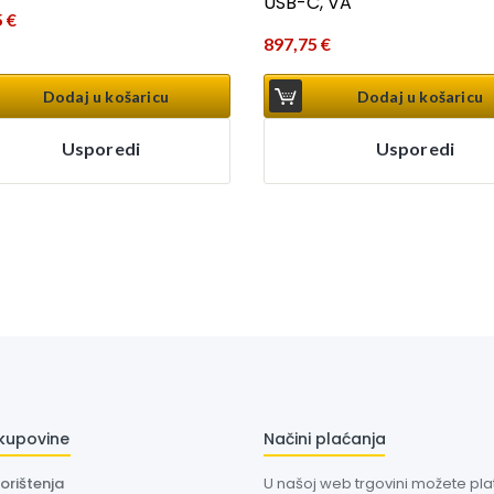
USB-C, VA
5
€
897,75
€
Dodaj u košaricu
Dodaj u košaricu
Usporedi
Usporedi
 kupovine
Načini plaćanja
korištenja
U našoj web trgovini možete plati