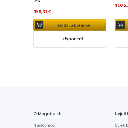
IPS
110,2
358,31
€
Dodaj u košaricu
Usporedi
O Megabajt.hr
Uvjeti
Naslovnica
Uvjeti 