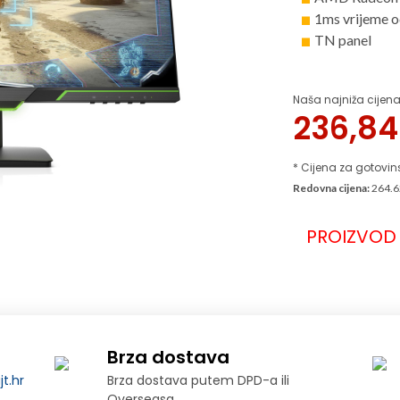
1ms vrijeme o
TN panel
Naša najniža cijena
236,8
* Cijena za gotovin
Redovna cijena:
264.6
PROIZVOD 
Brza dostava
t.hr
Brza dostava putem DPD-a ili
Overseasa