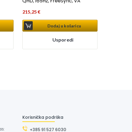
QHD, 165Hz, FreeSync, VA
215,25
€
Dodaj u košaricu
Usporedi
Korisnička podrška
ti:
+385 91 527 6030