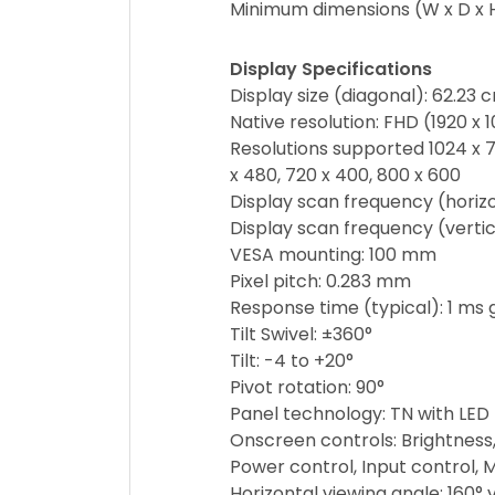
Minimum dimensions (W x D x H)
Display Specifications
Display size (diagonal): 62.23 
Native resolution: FHD (1920 x
Resolutions supported 1024 x 768
x 480, 720 x 400, 800 x 600
Display scan frequency (horizo
Display scan frequency (vertic
VESA mounting: 100 mm
Pixel pitch: 0.283 mm
Response time (typical): 1 ms 
Tilt Swivel: ±360°
Tilt: -4 to +20°
Pivot rotation: 90°
Panel technology: TN with LED
Onscreen controls: Brightness,
Power control, Input control, 
Horizontal viewing angle: 160° v