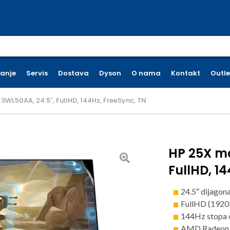
earch for:
ćanje
Servis
Dostava
Dyson
O nama
Kontakt
Outle
 3WL50AA, 24.5″, FullHD, 144Hz, FreeSync, TN
HP 25X mo
FullHD, 1
24.5″ dijagon
FullHD (1920
144Hz stopa 
AMD Radeon F