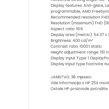
Display features: Anti-glare, L
programmable, AMD FreeSyn
Recommended resolution FHD (
Resolution (maximum) FHD (19
Aspect ratio: 16:9
Display area (metric): 54.37 x
Brightness: 400 cd/m²
Contrast ratio: 1000:1 static
Height adjustment range: 151
Display Input Type: 1 DisplayPor
Display input type footnote n
JAMSTVO: 36 mjeseci
Više informacija o HP 25X mon
Ostale HP proizvode potražite