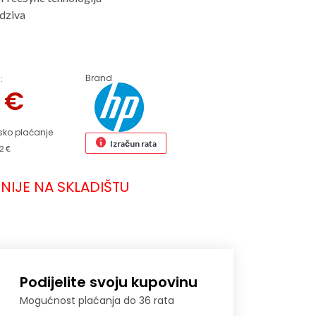
dziva
Brand
:
4
€
sko plaćanje
Izračun rata
2 €
NIJE NA SKLADIŠTU
Podijelite svoju kupovinu
Mogućnost plaćanja do 36 rata