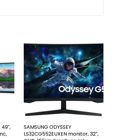
 49″,
SAMSUNG ODYSSEY
nc,
LS32CG552EUXEN monitor, 32″,