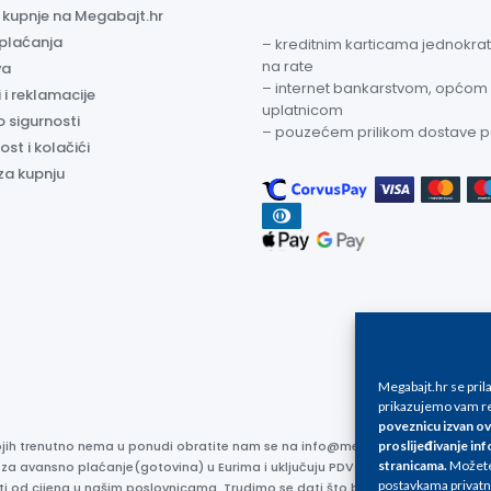
a kupnje na Megabajt.hr
 plaćanja
– kreditnim karticama jednokratn
na rate
va
– internet bankarstvom, općom
 i reklamacije
uplatnicom
o sigurnosti
– pouzećem prilikom dostave 
ost i kolačići
za kupnju
Megabajt.hr se pri
prikazujemo vam re
poveznicu izvan ov
proslijeđivanje inf
kojih trenutno nema u ponudi obratite nam se na info@megabajt.hr. Sve cijen
stranicama
.
Možete 
 za avansno plaćanje(gotovina) u Eurima i uključuju PDV. Sve cijene su iskaz
postavkama privatn
ti od cijena u našim poslovnicama. Trudimo se dati što bolji i točniji opis i s