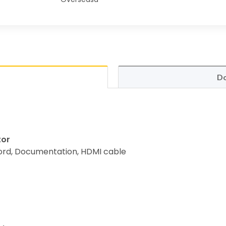
Do
tor
cord, Documentation, HDMI cable