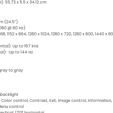
: 55.73 x 5.5 x 34.12 cm
cm (24.5″)
 1080 @ 60 Hz)
, 1152 x 864, 1280 x 1024, 1280 x 720, 1280 x 800, 1440 x 90
ntal): Up to 167 kHz
al): Up to 144 Hz
gray to gray
 backlight
 Color control, Contrast, Exit, Image control, Informati
Menu control
ertical, 170° horizontal