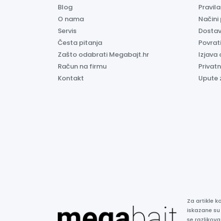
Blog
Pravil
O nama
Načini
Servis
Dosta
Česta pitanja
Povrati
Zašto odabrati Megabajt.hr
Izjava 
Račun na firmu
Privatn
Kontakt
Upute 
Za artikle 
iskazane su
se razlikova