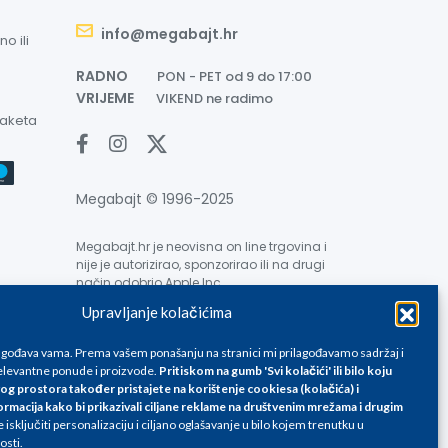
info@megabajt.hr
o ili
RADNO
PON - PET od 9 do 17:00
VRIJEME
VIKEND ne radimo
paketa
Megabajt © 1996-2025
Megabajt.hr je neovisna on line trgovina i
nije je autorizirao, sponzorirao ili na drugi
način odobrio Apple Inc.
Upravljanje kolačićima
lagođava vama. Prema vašem ponašanju na stranici mi prilagođavamo sadržaj i
levantne ponude i proizvode.
Pritiskom na gumb 'Svi kolačići' ili bilo koju
og prostora također pristajete na korištenje cookiesa (kolačića) i
ormacija kako bi prikazivali ciljane reklame na
društvenim mrežama i drugim
e su informativnog karaktera i podložne su promjenama, a
isključiti personalizaciju i ciljano oglašavanje u bilo kojem trenutku u
ane isključivo za kupovinu putem webshop-a i mogu
osti.
liku. Unatoč tome, ne možemo garantirati da su svi