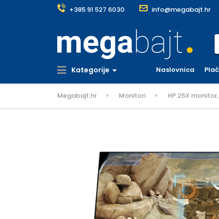
+385 91 527 6030
info@megabajt.hr
S
Kategorije
Naslovnica
Pla
Megabajt.hr
Monitori
HP 25X monitor,