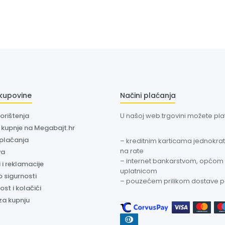
 kupovine
Načini plaćanja
korištenja
U našoj web trgovini možete plati
a kupnje na Megabajt.hr
 plaćanja
– kreditnim karticama jednokratn
na rate
va
– internet bankarstvom, općom
 i reklamacije
uplatnicom
o sigurnosti
– pouzećem prilikom dostave 
ost i kolačići
za kupnju