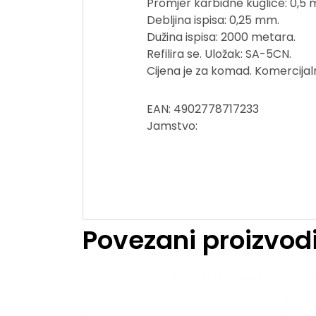
Promjer karbidne kuglice: 0,5
Debljina ispisa: 0,25 mm.
Dužina ispisa: 2000 metara.
Refilira se. Uložak: SA-5CN.
Cijena je za komad. Komercijaln
EAN: 4902778717233
Jamstvo:
Povezani proizvod