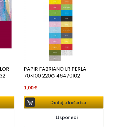
LOR
PAPIR FABRIANO LR PERLA
32
70×100 220G 46470102
1,00
€
Dodaj u košaricu
Usporedi