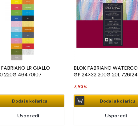
 FABRIANO LR GIALLO
BLOK FABRIANO WATERCO
0 220G 46470107
GF 24×32 200G 20L 726124
7,93
€
Dodaj u košaricu
Dodaj u košaricu
Usporedi
Usporedi