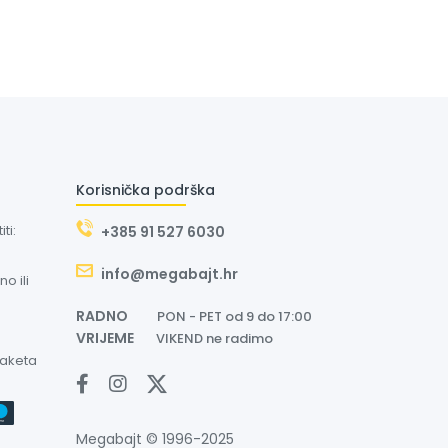
Korisnička podrška
ti:
+385 91 527 6030
info@megabajt.hr
o ili
RADNO
PON - PET od 9 do 17:00
VRIJEME
VIKEND ne radimo
paketa
Megabajt © 1996-2025