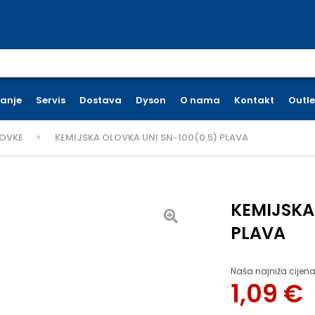
earch for:
ćanje
Servis
Dostava
Dyson
O nama
Kontakt
Outle
LOVKE
KEMIJSKA OLOVKA UNI SN-100(0.5) PLAVA
KEMIJSKA
PLAVA
Naša najniža cijena
1,09
€