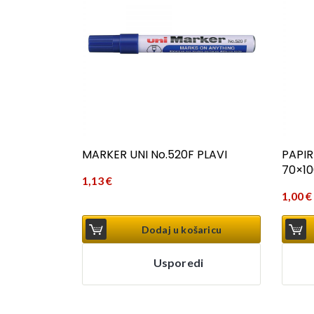
MARKER UNI No.520F PLAVI
PAPIR
70×10
1,13
€
1,00
€
Dodaj u košaricu
Usporedi