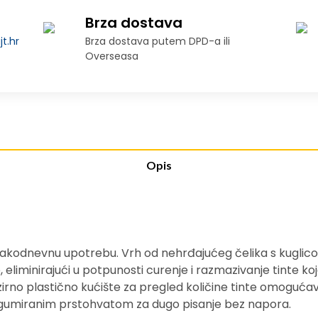
Brza dostava
t.hr
Brza dostava putem DPD-a ili
Overseasa
Opis
vakodnevnu upotrebu. Vrh od nehrđajućeg čelika s kuglic
 eliminirajući u potpunosti curenje i razmazivanje tinte ko
rozirno plastično kućište za pregled količine tinte omog
 gumiranim prstohvatom za dugo pisanje bez napora.