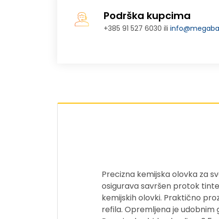
Podrška kupcima
+385 91 527 6030 ili
info@megabaj
Precizna kemijska olovka za s
osigurava savršen protok tinte,
kemijskih olovki. Praktično p
refila. Opremljena je udobnim