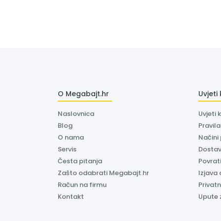
O Megabajt.hr
Uvjeti
Naslovnica
Uvjeti 
Blog
Pravil
O nama
Načini
Servis
Dosta
Česta pitanja
Povrati
Zašto odabrati Megabajt.hr
Izjava 
Račun na firmu
Privatn
Kontakt
Upute 