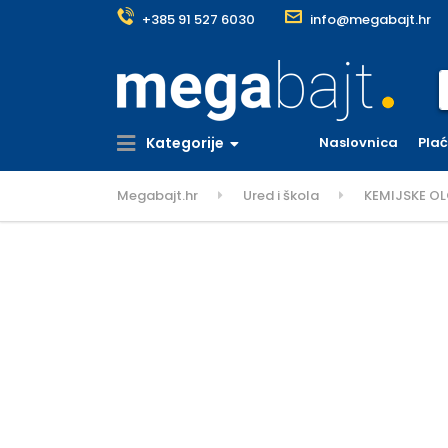
+385 91 527 6030
info@megabajt.hr
S
Kategorije
Naslovnica
Pla
Megabajt.hr
Ured i škola
KEMIJSKE O