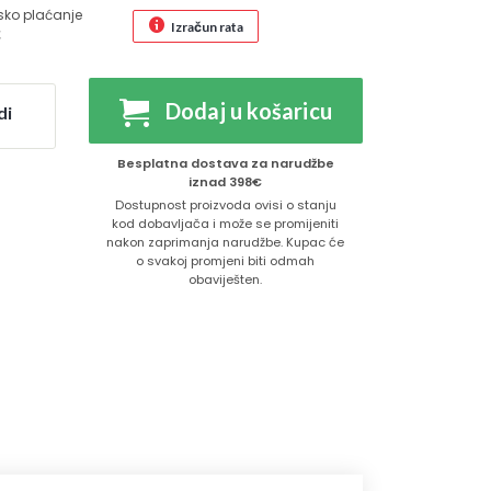
sko plaćanje
Izračun rata
€
Dodaj u košaricu
di
Besplatna dostava za narudžbe
iznad 398€
Dostupnost proizvoda ovisi o stanju
kod dobavljača i može se promijeniti
nakon zaprimanja narudžbe. Kupac će
o svakoj promjeni biti odmah
obaviješten.