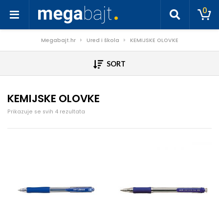
0
Megabajt.hr
Ured i škola
KEMIJSKE OLOVKE
SORT
KEMIJSKE OLOVKE
Poredano po cijeni: od niske do visoke
Prikazuje se svih 4 rezultata