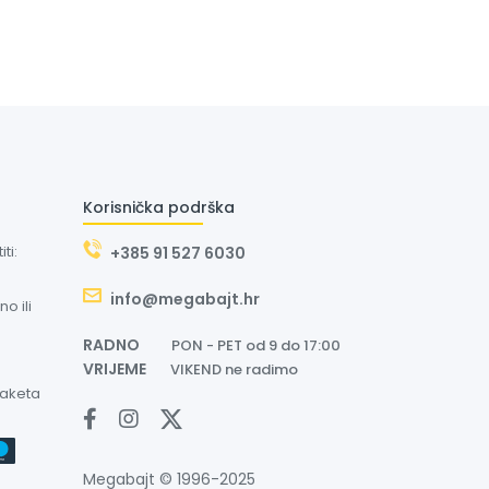
Korisnička podrška
ti:
+385 91 527 6030
info@megabajt.hr
o ili
RADNO
PON - PET od 9 do 17:00
VRIJEME
VIKEND ne radimo
paketa
Megabajt © 1996-2025