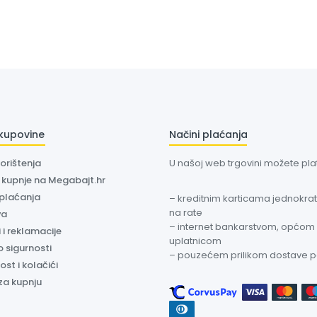
 kupovine
Načini plaćanja
korištenja
U našoj web trgovini možete plati
a kupnje na Megabajt.hr
 plaćanja
– kreditnim karticama jednokratn
na rate
va
– internet bankarstvom, općom
 i reklamacije
uplatnicom
o sigurnosti
– pouzećem prilikom dostave 
ost i kolačići
za kupnju