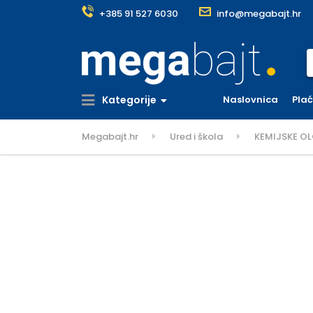
+385 91 527 6030
info@megabajt.hr
S
Kategorije
Naslovnica
Pla
Megabajt.hr
Ured i škola
KEMIJSKE O