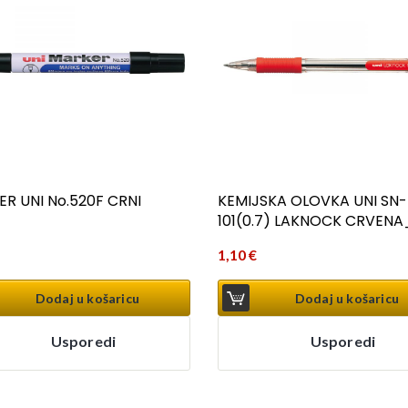
R UNI No.520F CRNI
KEMIJSKA OLOVKA UNI SN-
101(0.7) LAKNOCK CRVENA
1,10
€
Dodaj u košaricu
Dodaj u košaricu
Usporedi
Usporedi