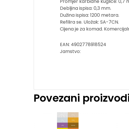
Promjer karbidne kuglice: 0,7
Debljina ispisa: 0,3 mm.
Dužina ispisa: 1200 metara.
Refilira se. Uložak: SA-7CN.
Cijena je za komad. Komercijaln
EAN: 4902778918524
Jamstvo:
Povezani proizvod