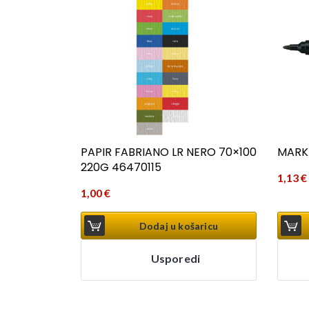
PAPIR FABRIANO LR NERO 70×100
MARKE
220G 46470115
1,13
€
1,00
€
Dodaj u košaricu
Usporedi