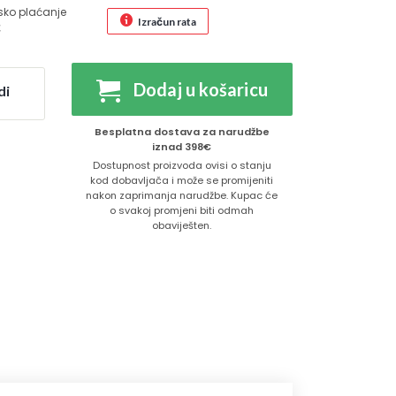
sko plaćanje
Izračun rata
€
Dodaj u košaricu
di
Besplatna dostava za narudžbe
iznad 398€
Dostupnost proizvoda ovisi o stanju
kod dobavljača i može se promijeniti
nakon zaprimanja narudžbe. Kupac će
o svakoj promjeni biti odmah
obaviješten.