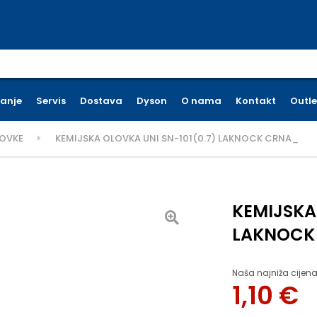
earch for:
ćanje
Servis
Dostava
Dyson
O nama
Kontakt
Outle
LOVKE
KEMIJSKA OLOVKA UNI SN-101(0.7) LAKNOCK CRNA_
KEMIJSKA
LAKNOCK
Naša najniža cijena
1,10
€