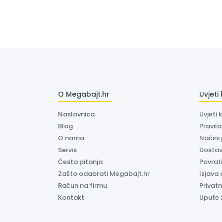
O Megabajt.hr
Uvjeti
Naslovnica
Uvjeti 
Blog
Pravil
O nama
Načini
Servis
Dosta
Česta pitanja
Povrati
Zašto odabrati Megabajt.hr
Izjava 
Račun na firmu
Privatn
Kontakt
Upute 