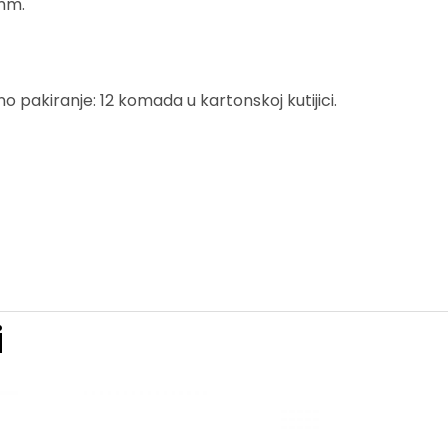
 mm.
o pakiranje: 12 komada u kartonskoj kutijici.
i