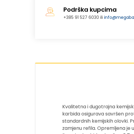
Podrška kupcima
+385 91 527 6030 ili
info@megabaj
Kvalitetna i dugotrajna kemij
karbida osigurava savršen proto
standardnih kemijskih olovki.
zamjenu refila. Opremljena je