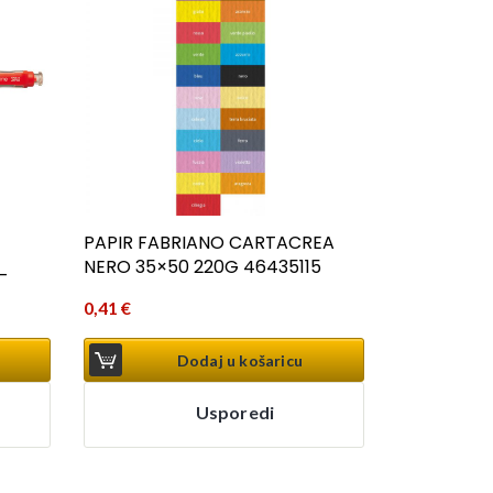
PAPIR FABRIANO CARTACREA
_
NERO 35×50 220G 46435115
0,41
€
Dodaj u košaricu
Usporedi