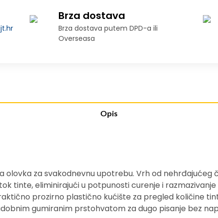
Brza dostava
t.hr
Brza dostava putem DPD-a ili
Overseasa
Opis
ska olovka za svakodnevnu upotrebu. Vrh od nehrđajućeg č
k tinte, eliminirajući u potpunosti curenje i razmazivanje t
 Praktično prozirno plastično kućište za pregled količin
 udobnim gumiranim prstohvatom za dugo pisanje bez nap