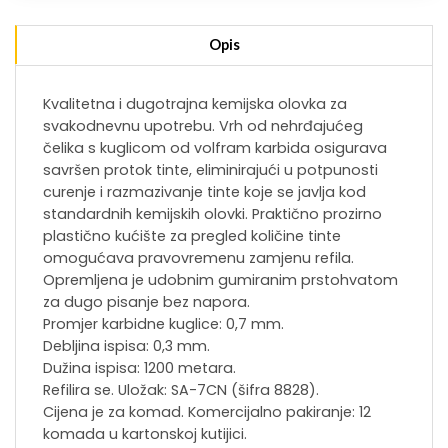
Opis
Kvalitetna i dugotrajna kemijska olovka za
svakodnevnu upotrebu. Vrh od nehrđajućeg
čelika s kuglicom od volfram karbida osigurava
savršen protok tinte, eliminirajući u potpunosti
curenje i razmazivanje tinte koje se javlja kod
standardnih kemijskih olovki. Praktično prozirno
plastično kućište za pregled količine tinte
omogućava pravovremenu zamjenu refila.
Opremljena je udobnim gumiranim prstohvatom
za dugo pisanje bez napora.
Promjer karbidne kuglice: 0,7 mm.
Debljina ispisa: 0,3 mm.
Dužina ispisa: 1200 metara.
Refilira se. Uložak: SA-7CN (šifra 8828).
Cijena je za komad. Komercijalno pakiranje: 12
komada u kartonskoj kutijici.