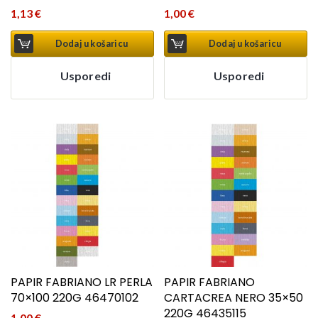
1,13
€
1,00
€
Dodaj u košaricu
Dodaj u košaricu
Usporedi
Usporedi
PAPIR FABRIANO LR PERLA
PAPIR FABRIANO
70×100 220G 46470102
CARTACREA NERO 35×50
220G 46435115
1,00
€