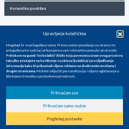
Korisnička podrška
Upravljanje kolačićima
Megabajt.hr se prilagođava vama. Prema vašem ponašanju na stranici mi
prilagođavamo sadržaj i prikazujemo vam relevantne ponude i proizvode.
Pritiskom na gumb 'Svi kolačići' ili bilo koju poveznicu izvan ovog prostora
Za artikle kojih trenutno nema u ponudi obratite nam se na
također pristajete na korištenje cookiesa (kolačića) i proslijeđivanje
info@megabajt.hr. Sve cijene su informativnog karaktera i podložne su
informacija kako bi prikazivali ciljane reklame na
društvenim mrežama i
promjenama, a
drugim stranicama
.
Možete isključiti personalizaciju i ciljano oglašavanje u
iskazane su za avansno plaćanje(gotovina) u Eurima i uključuju PDV. Sve
bilo kojem trenutku u postavkama privatnosti.
cijene su iskazane isključivo za kupovinu putem webshop-a i mogu
se razlikovati od cijena u našim poslovnicama. Trudimo se dati što bolji
i točniji opis i sliku. Unatoč tome, ne možemo garantirati da su svi
Prihvaćam sve
navedeni podaci
i slike u potpunosti točni. Ne odgovaramo za eventualne pogreške
Prihvaćam samo nužne
nastale u opisu proizvoda, greške prilikom štampanja te promjene
cijena.
Pogledaj postavke