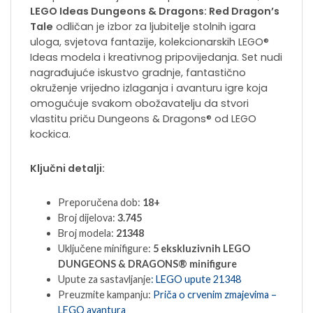
LEGO Ideas Dungeons & Dragons: Red Dragon’s
Tale
odličan je izbor za ljubitelje stolnih igara
uloga, svjetova fantazije, kolekcionarskih LEGO®
Ideas modela i kreativnog pripovijedanja. Set nudi
nagrađujuće iskustvo gradnje, fantastično
okruženje vrijedno izlaganja i avanturu igre koja
omogućuje svakom obožavatelju da stvori
vlastitu priču Dungeons & Dragons® od LEGO
kockica.
Ključni detalji:
Preporučena dob:
18+
Broj dijelova:
3.745
Broj modela:
21348
Uključene minifigure:
5 ekskluzivnih LEGO
DUNGEONS & DRAGONS® minifigure
Upute za sastavljanje
: LEGO upute 21348
Preuzmite kampanju:
Priča o crvenim zmajevima –
LEGO avantura