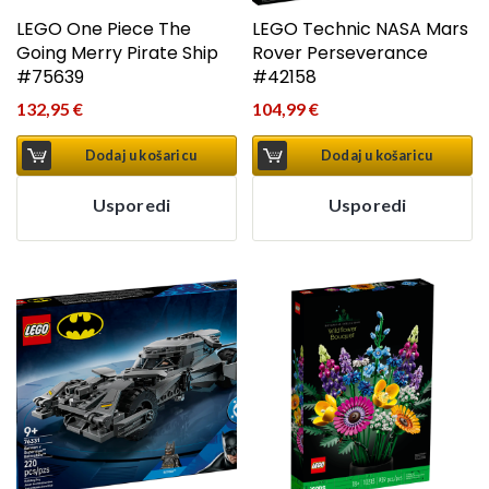
LEGO One Piece The
LEGO Technic NASA Mars
Going Merry Pirate Ship
Rover Perseverance
#75639
#42158
132,95
€
104,99
€
Dodaj u košaricu
Dodaj u košaricu
Usporedi
Usporedi