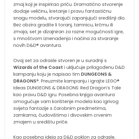
zmaj koji je inspirirao priču. Dramatično stvorenje
dodaje veličinu, kretanje i pravu fantastičnu
snagu modelu, stvarajući zapanjujući središnji dio.
Bez obzira gradite li toranj, tamnicu, krčmu ili
zmaja, set je dizajniran za razne mogućnosti igre,
s mnoštvom iznenađenja i načina za stvaranje
novih D&D® avantura.
Ovaj set za odrasle stvoren je u suradnji s
Wizards of the Coast
i uključuje prilagođenu D&D
kampanju koju je napisao tim
DUNGEONS &
DRAGONS®
. Preuzmite kampanju i igrajte LEGO®
Ideas DUNGEONS & DRAGONS: Red Dragon’s Tale
kao pravu D&D igru. Posebna knjiga avantura
omogućuje vam korištenje modela kao igrivog
svijeta fantazije s čarobnim predmetima,
zamkama, čudovištima i divovskim crvenim
zmajem u središtu priče.
Kao posebna ideja za D&D poklon za odrasle,