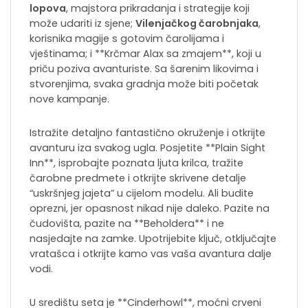
lopova
, majstora prikradanja i strategije koji
može udariti iz sjene; ​​
Vilenjačkog čarobnjaka
,
korisnika magije s gotovim čarolijama i
vještinama; i **Krčmar Alax sa zmajem**, koji u
priču poziva avanturiste. Sa šarenim likovima i
stvorenjima, svaka gradnja može biti početak
nove kampanje.
Istražite detaljno fantastično okruženje i otkrijte
avanturu iza svakog ugla. Posjetite **Plain Sight
Inn**, isprobajte poznata ljuta krilca, tražite
čarobne predmete i otkrijte skrivene detalje
“uskršnjeg jajeta” u cijelom modelu. Ali budite
oprezni, jer opasnost nikad nije daleko. Pazite na
čudovišta, pazite na **Beholdera** i ne
nasjedajte na zamke. Upotrijebite ključ, otključajte
vratašca i otkrijte kamo vas vaša avantura dalje
vodi.
U središtu seta je **Cinderhowl**, moćni crveni