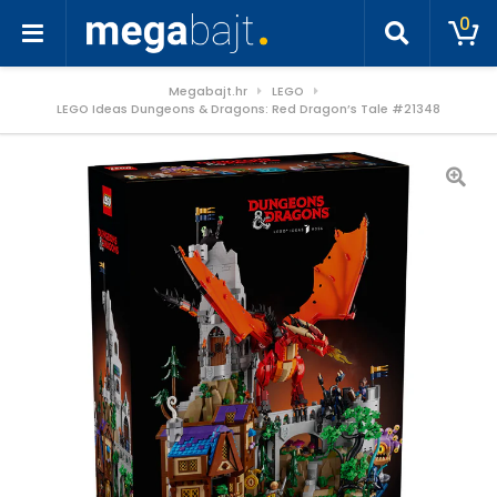
0
Megabajt.hr
LEGO
LEGO Ideas Dungeons & Dragons: Red Dragon’s Tale #21348