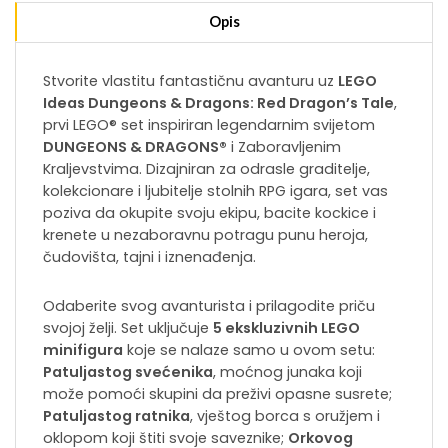
Opis
Stvorite vlastitu fantastičnu avanturu uz
LEGO
Ideas Dungeons & Dragons: Red Dragon’s Tale
,
prvi LEGO® set inspiriran legendarnim svijetom
DUNGEONS & DRAGONS®
i Zaboravljenim
Kraljevstvima. Dizajniran za odrasle graditelje,
kolekcionare i ljubitelje stolnih RPG igara, set vas
poziva da okupite svoju ekipu, bacite kockice i
krenete u nezaboravnu potragu punu heroja,
čudovišta, tajni i iznenađenja.
Odaberite svog avanturista i prilagodite priču
svojoj želji. Set uključuje
5 ekskluzivnih LEGO
minifigura
koje se nalaze samo u ovom setu:
Patuljastog svećenika
, moćnog junaka koji
može pomoći skupini da preživi opasne susrete;
Patuljastog ratnika
, vještog borca ​​s oružjem i
oklopom koji štiti svoje saveznike;
Orkovog