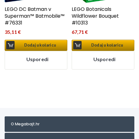
LEGO DC Batman v
LEGO Botanicals
Superman™ Batmobile™
Wildflower Bouquet
#76331
#10313
35,11
€
67,71
€
Dodaj u košaricu
Dodaj u košaricu
Usporedi
Usporedi
O Megabajt.hr