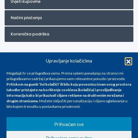
Uvjeti kupovine
Načini plaćanja
Korisnička podrška
Upravljanje kolačićima
Megabajt.hr se prilagođava vama. Prema vašem ponašanju na stranici mi
prilagođavamo sadržaj i prikazujemo vam relevantne ponude i proizvode.
Pritiskom na gumb 'Svi kolačići' ili bilo koju poveznicu izvan ovog prostora
Za artikle kojih trenutno nema u ponudi obratite nam se na
također pristajete na korištenje cookiesa (kolačića) i proslijeđivanje
info@megabajt.hr. Sve cijene su informativnog karaktera i podložne su
informacija kako bi prikazivali ciljane reklame na
društvenim mrežama i
promjenama, a
drugim stranicama
.
Možete isključiti personalizaciju i ciljano oglašavanje u
iskazane su za avansno plaćanje(gotovina) u Eurima i uključuju PDV. Sve
bilo kojem trenutku u postavkama privatnosti.
cijene su iskazane isključivo za kupovinu putem webshop-a i mogu
se razlikovati od cijena u našim poslovnicama. Trudimo se dati što bolji
i točniji opis i sliku. Unatoč tome, ne možemo garantirati da su svi
Prihvaćam sve
navedeni podaci
i slike u potpunosti točni. Ne odgovaramo za eventualne pogreške
Prihvaćam samo nužne