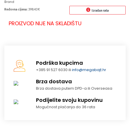
Brand
Redovna cijena:
398.43 €
Izračun rata
PROIZVOD NIJE NA SKLADIŠTU
Podrška kupcima
+385 91 527 6030 ili
info@megabajt.hr
Brza dostava
Brza dostava putem DPD-a ili Overseasa
Podijelite svoju kupovinu
Mogućnost plaćanja do 36 rata