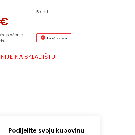
Brand
:
8
€
sko plaćanje
Izračun rata
4 €
NIJE NA SKLADIŠTU
Podijelite svoju kupovinu