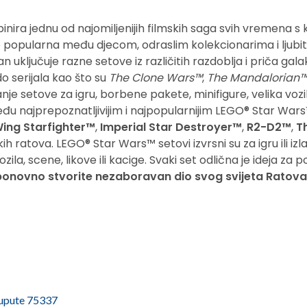
nira jednu od najomiljenijih filmskih saga svih vremena s
o popularna među djecom, odraslim kolekcionarima i ljubi
 uključuje razne setove iz različitih razdoblja i priča gal
do serijala kao što su
The Clone Wars™
,
The Mandalorian
anje setove za igru, borbene pakete, minifigure, velika vozi
đu najprepoznatljivijim i najpopularnijim LEGO® Star War
ing Starfighter™
,
Imperial Star Destroyer™
,
R2-D2™
,
T
kih ratova. LEGO® Star Wars™ setovi izvrsni su za igru ​​ili izl
ila, scene, likove ili kacige. Svaki set odlična je ideja za
ponovno stvorite nezaboravan dio svog svijeta Ratova
upute 75337