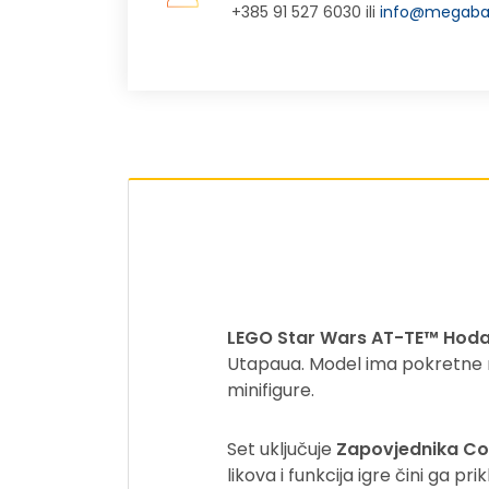
+385 91 527 6030 ili
info@megabaj
LEGO Star Wars AT-TE™ Hod
Utapaua. Model ima pokretne no
minifigure.
Set uključuje
Zapovjednika Co
likova i funkcija igre čini ga pr