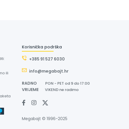
Korisnička podrška
ti:
+385 91 527 6030
info@megabajt.hr
o ili
RADNO
PON - PET od 9 do 17:00
VRIJEME
VIKEND ne radimo
paketa
Megabajt © 1996-2025