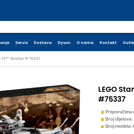
earch for:
ćanje
Servis
Dostava
Dyson
O nama
Kontakt
Outle
T-TE™ Walker #75337
LEGO Sta
#75337
Preporučena 
Broj dijelova:
Broj modela: