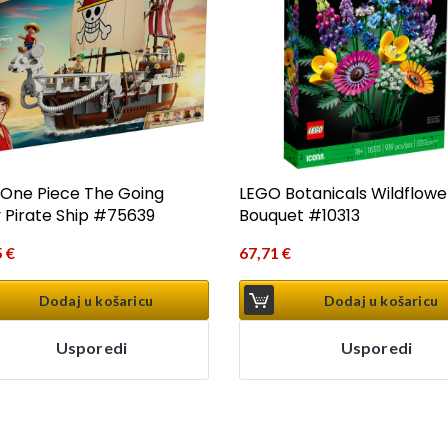
One Piece The Going
LEGO Botanicals Wildflowe
 Pirate Ship #75639
Bouquet #10313
5
€
67,71
€
Dodaj u košaricu
Dodaj u košaricu
Usporedi
Usporedi