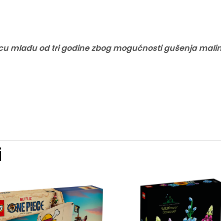
jecu mlađu od tri godine zbog mogućnosti gušenja mali
i