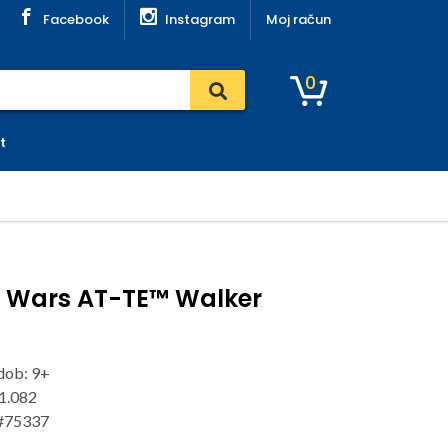
Facebook
Instagram
Moj račun
0
t
r Wars AT-TE™ Walker
dob: 9+
 1.082
 #75337