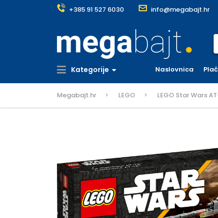
+385 91 527 6030
info@megabajt.hr
S
Kategorije
Naslovnica
Pla
Megabajt.hr
LEGO
LEGO Star Wars A