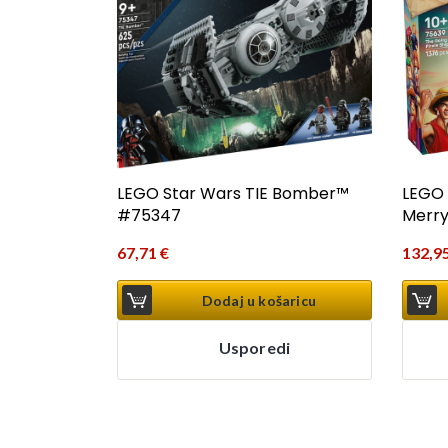
LEGO Star Wars TIE Bomber™
LEGO 
#75347
Merry
67,71
€
132,9
Dodaj u košaricu
Usporedi