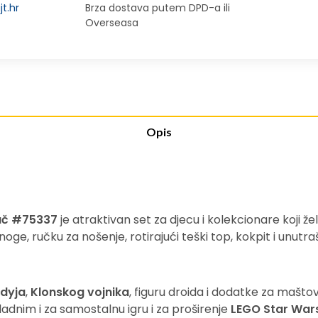
t.hr
Brza dostava putem DPD-a ili
Overseasa
Opis
ač #75337
je atraktivan set za djecu i kolekcionare koji že
ge, ručku za nošenje, rotirajući teški top, kokpit i unutr
dyja
,
Klonskog vojnika
, figuru droida i dodatke za maštov
ikladnim i za samostalnu igru ​​i za proširenje
LEGO Star War