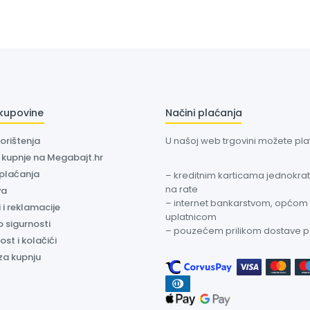
 kupovine
Načini plaćanja
korištenja
U našoj web trgovini možete plati
a kupnje na Megabajt.hr
 plaćanja
– kreditnim karticama jednokratn
na rate
va
– internet bankarstvom, općom
 i reklamacije
uplatnicom
o sigurnosti
– pouzećem prilikom dostave 
ost i kolačići
za kupnju