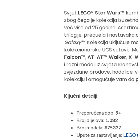
Svijet
LEGO® Star Wars™
kombi
zbog čega je kolekcija izuzetn
već više od 25 godina. Asortiman
trilogije, prequela i nastavaka 
Galaxy™
. Kolekcija uključuje m
kolekcionarske UCS setove. Me
Falcon™
,
AT-AT™ Walker
,
X-W
i razni modeli iz svijeta Klonovs
zvjezdane brodove, hodalice, voz
kolekciju i omogućuje vam da
Ključni detalji:
Preporučena dob:
9+
Broj dijelova:
1.082
Broj modela: #
75337
Upute za sastavljanje:
LEGO 