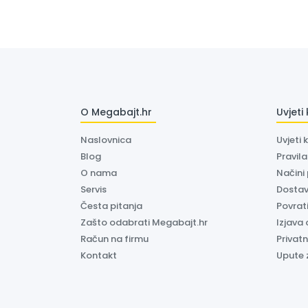
O Megabajt.hr
Uvjeti
Naslovnica
Uvjeti 
Blog
Pravil
O nama
Načini
Servis
Dosta
Česta pitanja
Povrati
Zašto odabrati Megabajt.hr
Izjava 
Račun na firmu
Privatn
Kontakt
Upute 