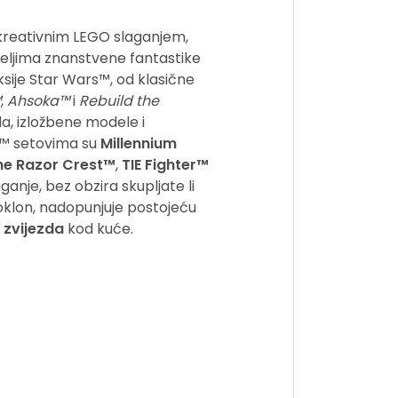
 kreativnim LEGO slaganjem,
teljima znanstvene fantastike
aksije Star Wars™, od klasične
™
,
Ahsoka™
i
Rebuild the
la, izložbene modele i
s™ setovima su
Millennium
he Razor Crest™
,
TIE Fighter™
aganje, bez obzira skupljate li
 poklon, nadopunjuje postojeću
 zvijezda
kod kuće.