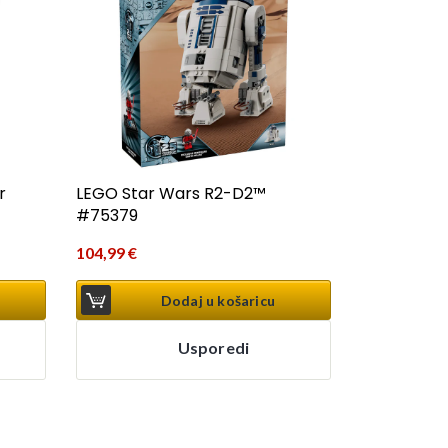
r
LEGO Star Wars R2-D2™
#75379
104,99
€
Dodaj u košaricu
Usporedi