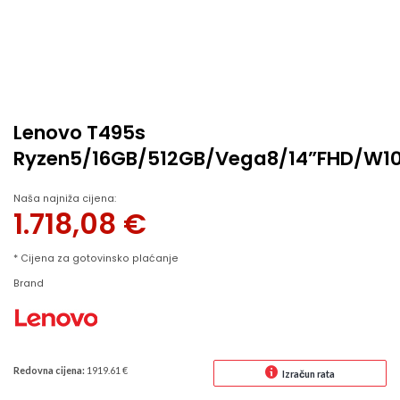
Lenovo T495s
Ryzen5/16GB/512GB/Vega8/14”FHD/W1
Naša najniža cijena:
1.718,08
€
* Cijena za gotovinsko plaćanje
Brand
Redovna cijena:
1919.61 €
Izračun rata