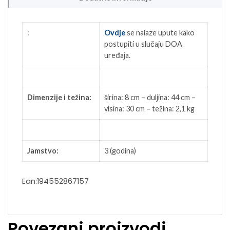
:
Ovdje
se nalaze upute kako
postupiti u slučaju DOA
uređaja.
Dimenzije i težina:
širina: 8 cm – duljina: 44 cm –
visina: 30 cm – težina: 2,1 kg
Jamstvo:
3 (godina)
Ean:194552867157
Povezani proizvodi