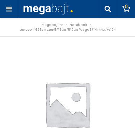
0
Megabajt.hr
Notebook
Lenovo T495s Ryzen5/16GB/512GB/Vega8/14”FHD/W10P