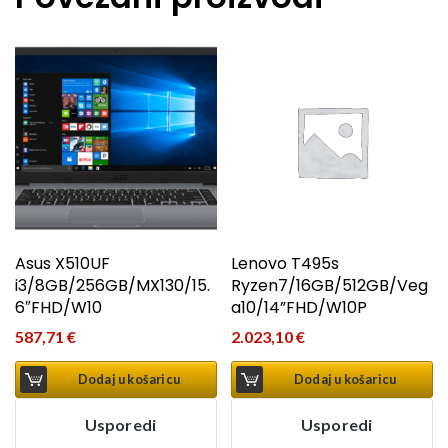
Asus X510UF
Lenovo T495s
i3/8GB/256GB/MX130/15.
Ryzen7/16GB/512GB/Veg
6″FHD/W10
a10/14”FHD/W10P
587,71
€
2.023,10
€
Dodaj u košaricu
Dodaj u košaricu
Usporedi
Usporedi