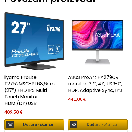
iiyama ProLite
ASUS ProArt PA279CV
T2752MSC-B1 68,6cm
monitor, 27″, 4K, USB-C,
(27″) FHD IPS Multi-
HDR, Adaptive Sync, IPS
Touch Monitor
441,00
€
HDMI/DP/USB
409,50
€
Dodaj u košaricu
Dodaj u košaricu