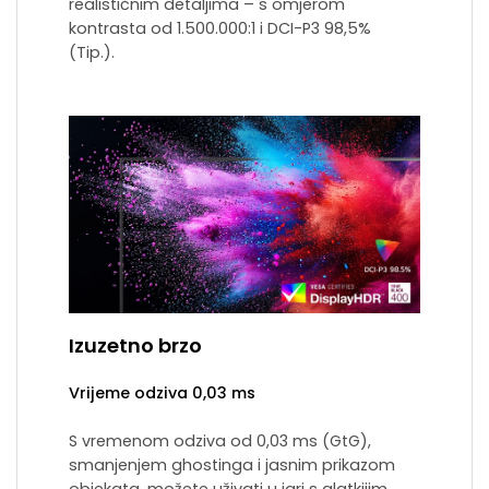
realističnim detaljima – s omjerom
kontrasta od 1.500.000:1 i DCI-P3 98,5%
(Tip.).
Izuzetno brzo
Vrijeme odziva 0,03 ms
S vremenom odziva od 0,03 ms (GtG),
smanjenjem ghostinga i jasnim prikazom