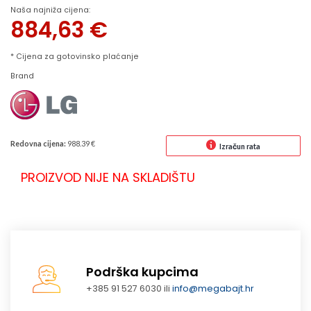
Naša najniža cijena:
884,63
€
* Cijena za gotovinsko plaćanje
Brand
Redovna cijena:
988.39 €
Izračun rata
PROIZVOD NIJE NA SKLADIŠTU
Podrška kupcima
+385 91 527 6030 ili
info@megabajt.hr