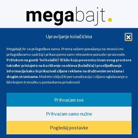
Za artikle kojih trenutno nema u ponudi obratite nam se na
Upravljanje kolačićima
info@megabajt.hr. Sve cijene su informativnog karaktera i podložne su
promjenama, a
Megabajt.hr se prilagođava vama. Prema vašem ponašanju na stranici mi
iskazane su za avansno plaćanje(gotovina) u Eurima i uključuju PDV. Sve
prilagođavamo sadržaj i prikazujemo vam relevantne ponude i proizvode.
cijene su iskazane isključivo za kupovinu putem webshop-a i mogu
Pritiskom na gumb 'Svi kolačići' ili bilo koju poveznicu izvan ovog prostora
se razlikovati od cijena u našim poslovnicama. Trudimo se dati što bolji
također pristajete na korištenje cookiesa (kolačića) i proslijeđivanje
i točniji opis i sliku. Unatoč tome, ne možemo garantirati da su svi
informacija kako bi prikazivali ciljane reklame na
društvenim mrežama i
navedeni podaci
drugim stranicama
.
Možete isključiti personalizaciju i ciljano oglašavanje u
i slike u potpunosti točni. Ne odgovaramo za eventualne pogreške
bilo kojem trenutku u postavkama privatnosti.
nastale u opisu proizvoda, greške prilikom štampanja te promjene
cijena.
Prihvaćam sve
Prihvaćam samo nužne
Pogledaj postavke