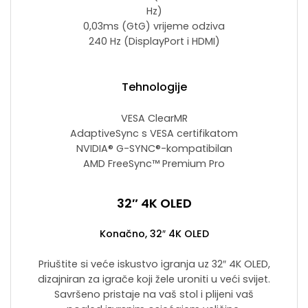
Hz)
0,03ms (GtG) vrijeme odziva
240 Hz (DisplayPort i HDMI)
Tehnologije
VESA ClearMR
AdaptiveSync s VESA certifikatom
NVIDIA® G-SYNC®-kompatibilan
AMD FreeSync™ Premium Pro
32″ 4K OLED
Konačno, 32″ 4K OLED
Priuštite si veće iskustvo igranja uz 32″ 4K OLED,
dizajniran za igrače koji žele uroniti u veći svijet.
Savršeno pristaje na vaš stol i plijeni vaš