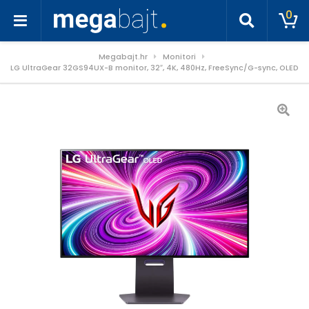
0
Megabajt.hr
Monitori
LG UltraGear 32GS94UX-B monitor, 32″, 4K, 480Hz, FreeSync/G-sync, OLED