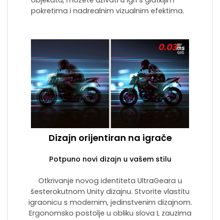
objekata, možete uživati ​​u igri s glatkijim
pokretima i nadrealnim vizualnim efektima.
Dizajn orijentiran na igrače
Potpuno novi dizajn u vašem stilu
Otkrivanje novog identiteta UltraGeara u
šesterokutnom Unity dizajnu. Stvorite vlastitu
igraonicu s modernim, jedinstvenim dizajnom.
Ergonomsko postolje u obliku slova L zauzima