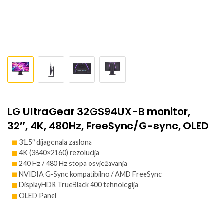
LG UltraGear 32GS94UX-B monitor,
32″, 4K, 480Hz, FreeSync/G-sync, OLED
31.5″ dijagonala zaslona
4K (3840×2160) rezolucija
240 Hz / 480 Hz stopa osvježavanja
NVIDIA G-Sync kompatibilno / AMD FreeSync
DisplayHDR TrueBlack 400 tehnologija
OLED Panel