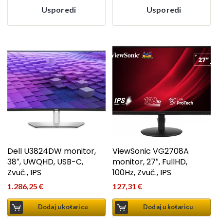
Usporedi
Usporedi
Dell U3824DW monitor,
ViewSonic VG2708A
38″, UWQHD, USB-C,
monitor, 27″, FullHD,
Zvuč., IPS
100Hz, Zvuč., IPS
1.286,25
€
127,31
€
Dodaj u košaricu
Dodaj u košaricu