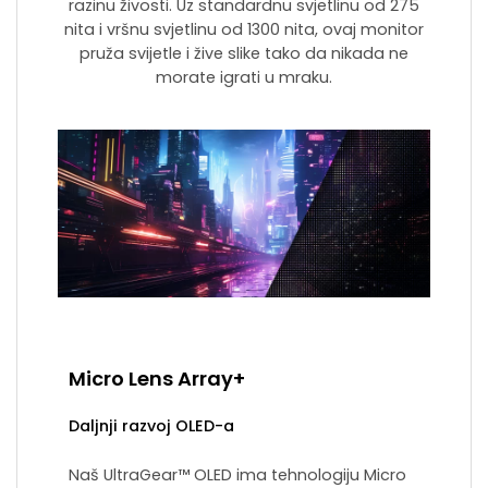
razinu živosti. Uz standardnu ​​svjetlinu od 275
nita i vršnu svjetlinu od 1300 nita, ovaj monitor
pruža svijetle i žive slike tako da nikada ne
morate igrati u mraku.
Micro Lens Array+
Daljnji razvoj OLED-a
Naš UltraGear™ OLED ima tehnologiju Micro